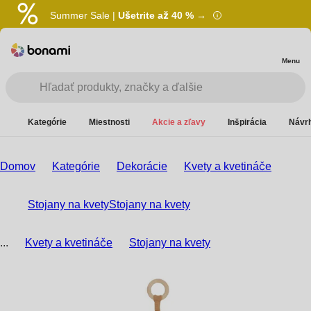
Summer Sale |
Ušetrite až 40 % →
Menu
Kategórie
Miestnosti
Akcie a zľavy
Inšpirácia
Návrh
Domov
Kategórie
Dekorácie
Kvety a kvetináče
Stojany na kvety
Stojany na kvety
...
Kvety a kvetináče
Stojany na kvety