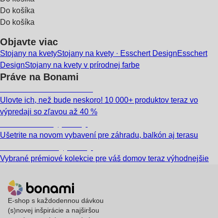
Do košíka
Do košíka
Objavte viac
Stojany na kvety
Stojany na kvety · Esschert Design
Esschert
Design
Stojany na kvety v prírodnej farbe
Práve na Bonami
Summer Sale až -40 %
Ulovte ich, než bude neskoro! 10 000+ produktov teraz vo
výpredaji so zľavou až 40 %
Záhrada vo výpredaji
Ušetrite na novom vybavení pre záhradu, balkón aj terasu
Prémiové vo výpredaji
Vybrané prémiové kolekcie pre váš domov teraz výhodnejšie
E-shop s každodennou dávkou
(s)novej inšpirácie a najširšou