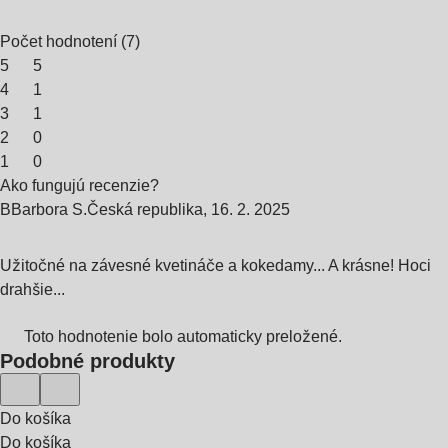
Počet hodnotení
(
7
)
5
5
4
1
3
1
2
0
1
0
Ako fungujú recenzie?
B
Barbora S.
Česká republika
,
16. 2. 2025
Užitočné na závesné kvetináče a kokedamy... A krásne! Hoci
drahšie...
Toto hodnotenie bolo automaticky preložené.
Podobné produkty
Do košíka
Do košíka