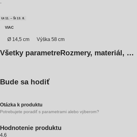
·
Ut 11. – Št 13. 8.
VIAC
Ø 14,5 cm
Výška 58 cm
Všetky parametre
Rozmery, materiál, …
Bude sa hodiť
Otázka k produktu
Potrebujete poradiť s parametrami alebo výberom?
Hodnotenie produktu
4.6