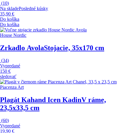
(
10
)
Na sklade
Posledné kúsky
35,90 €
Do košíka
Do košíka
House Nordic
Zrkadlo Avola
Stojacie, 35x170 cm
(
34
)
Vypredané
150 €
sledovať
Piacenza Art
Plagát Kahand Icen Kadin
V ráme,
23,5x33,5 cm
(
60
)
Vypredané
19,90 €