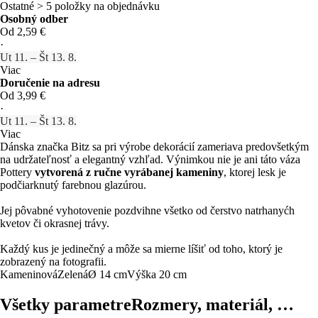
Ostatné > 5 položky na objednávku
Osobný odber
Od 2,59 €
·
Ut 11. – Št 13. 8.
Viac
Doručenie na adresu
Od 3,99 €
·
Ut 11. – Št 13. 8.
Viac
Dánska značka Bitz sa pri výrobe dekorácií zameriava predovšetkým
na udržateľnosť a elegantný vzhľad. Výnimkou nie je ani táto váza
Pottery
vytvorená z ručne vyrábanej kameniny
, ktorej lesk je
podčiarknutý farebnou glazúrou.
Jej pôvabné vyhotovenie pozdvihne všetko od čerstvo natrhanyćh
kvetov či okrasnej trávy.
Každý kus je jedinečný a môže sa mierne líšiť od toho, ktorý je
zobrazený na fotografii.
Kameninová
Zelená
Ø 14 cm
Výška 20 cm
Všetky parametre
Rozmery, materiál, …