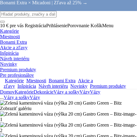
Bonami Extra × Micadoni |
Zľava až 25% →
10 € pre vás
Registrácia
Prihlásenie
Porovnanie
Košík
Menu
Kategórie
Miestnosti
Bonami Extra
Akcie a zľavy
Inšpirácia
Návrh interiéru
Novinky
Premium produkty
Pre profesionálov
Kategórie
Miestnosti
Bonami Extra
Akcie a
zľavy
Inšpirácia
Návrh interiéru
Novinky
Premium produkty
Domov
Kategórie
Dekorácie
Vázy a sošky
Vázy
Vázy
...
Vázy a sošky
Vázy
Zobraziť galériu