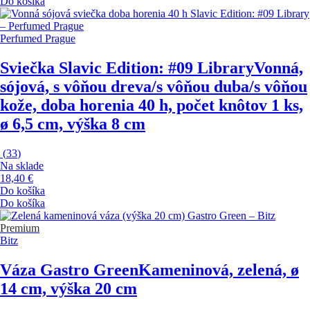
Do košíka
Perfumed Prague
Sviečka Slavic Edition: #09 Library
Vonná,
sójová, s vôňou dreva/s vôňou duba/s vôňou
kože, doba horenia 40 h, počet knôtov 1 ks,
ø 6,5 cm, výška 8 cm
(
33
)
Na sklade
18,40 €
Do košíka
Do košíka
Premium
Bitz
Váza Gastro Green
Kameninová, zelená, ø
14 cm, výška 20 cm