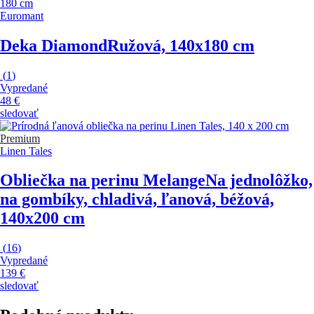
Euromant
Deka Diamond
Ružová, 140x180 cm
(
1
)
Vypredané
48 €
sledovať
Premium
Linen Tales
Obliečka na perinu Melange
Na jednolôžko,
na gombíky, chladivá, ľanová, béžová,
140x200 cm
(
16
)
Vypredané
139 €
sledovať