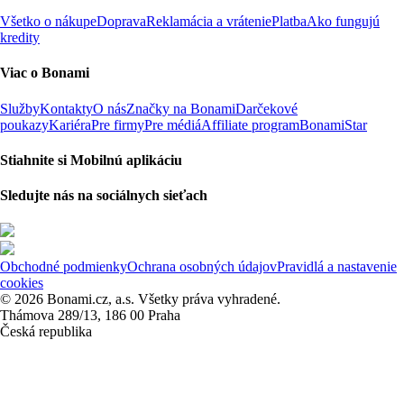
Všetko o nákupe
Doprava
Reklamácia a vrátenie
Platba
Ako fungujú
kredity
Viac o Bonami
Služby
Kontakty
O nás
Značky na Bonami
Darčekové
poukazy
Kariéra
Pre firmy
Pre médiá
Affiliate program
BonamiStar
Stiahnite si Mobilnú aplikáciu
Sledujte nás na sociálnych sieťach
Obchodné podmienky
Ochrana osobných údajov
Pravidlá a nastavenie
cookies
© 2026 Bonami.cz, a.s. Všetky práva vyhradené.
Thámova 289/13, 186 00 Praha
Česká republika