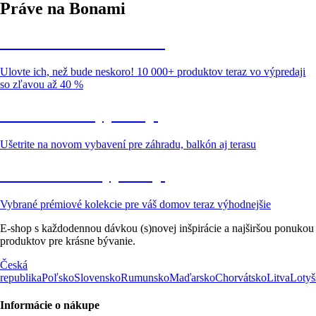
Práve na Bonami
Summer Sale až -40 %
Ulovte ich, než bude neskoro! 10 000+ produktov teraz vo výpredaji
so zľavou až 40 %
Záhrada vo výpredaji
Ušetrite na novom vybavení pre záhradu, balkón aj terasu
Prémiové vo výpredaji
Vybrané prémiové kolekcie pre váš domov teraz výhodnejšie
E-shop s každodennou dávkou (s)novej inšpirácie a najširšou ponukou
produktov pre krásne bývanie.
Česká
republika
Poľsko
Slovensko
Rumunsko
Maďarsko
Chorvátsko
Litva
Lotyš
Informácie o nákupe