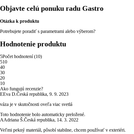
Objavte celú ponuku radu Gastro
Otázka k produktu
Potrebujete poradiť s parametrami alebo výberom?
Hodnotenie produktu
5
Počet hodnotení
(
10
)
5
10
4
0
3
0
2
0
1
0
Ako fungujú recenzie?
E
Eva D.
Česká republika
,
9. 9. 2023
váza je v skutočnosti oveľa viac svetlá
Toto hodnotenie bolo automaticky preložené.
A
Adriana Š.
Česká republika
,
14. 3. 2022
Veľmi pekný materiál, pôsobí stabilne, chcem používať v exteriéri.