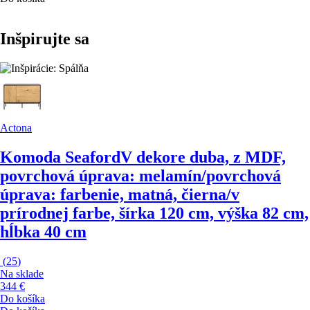
Inšpirujte sa
Actona
Komoda Seaford
V dekore duba, z MDF,
povrchová úprava: melamín/povrchová
úprava: farbenie, matná, čierna/v
prírodnej farbe, šírka 120 cm, výška 82 cm,
hĺbka 40 cm
(
25
)
Na sklade
344 €
Do košíka