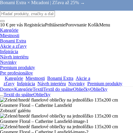
Bonami Extra × Micadoni |
Zľava až 25% →
10 € pre vás
Registrácia
Prihlásenie
Porovnanie
Košík
Menu
Kategórie
Miestnosti
Bonami Extra
Akcie a zľavy
Inšpirácia
Návrh interiéru
Novinky
Premium produkty
Pre profesionálov
Kategórie
Miestnosti
Bonami Extra
Akcie a
zľavy
Inšpirácia
Návrh interiéru
Novinky
Premium produkty
Domov
Kategórie
Textil
Textil do spálne
Obliečky
Obliečky
...
Textil do spálne
Obliečky
Zobraziť galériu