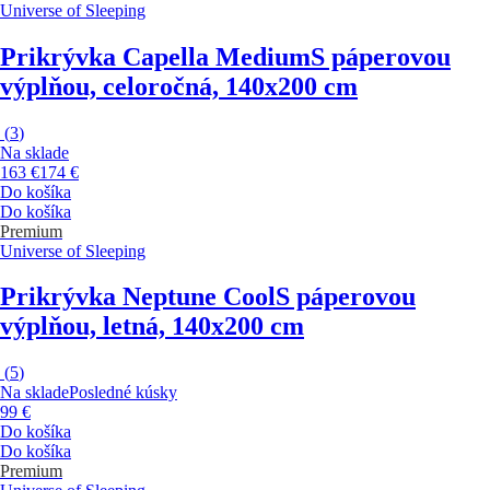
Universe of Sleeping
Prikrývka Capella Medium
S páperovou
výplňou, celoročná, 140x200 cm
(
3
)
Na sklade
163 €
174 €
Do košíka
Do košíka
Premium
Universe of Sleeping
Prikrývka Neptune Cool
S páperovou
výplňou, letná, 140x200 cm
(
5
)
Na sklade
Posledné kúsky
99 €
Do košíka
Do košíka
Premium