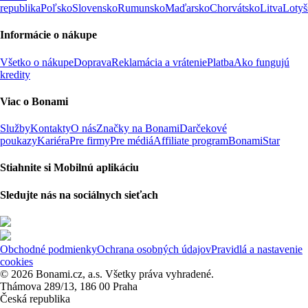
republika
Poľsko
Slovensko
Rumunsko
Maďarsko
Chorvátsko
Litva
Lotyš
Informácie o nákupe
Všetko o nákupe
Doprava
Reklamácia a vrátenie
Platba
Ako fungujú
kredity
Viac o Bonami
Služby
Kontakty
O nás
Značky na Bonami
Darčekové
poukazy
Kariéra
Pre firmy
Pre médiá
Affiliate program
BonamiStar
Stiahnite si Mobilnú aplikáciu
Sledujte nás na sociálnych sieťach
Obchodné podmienky
Ochrana osobných údajov
Pravidlá a nastavenie
cookies
© 2026 Bonami.cz, a.s. Všetky práva vyhradené.
Thámova 289/13, 186 00 Praha
Česká republika