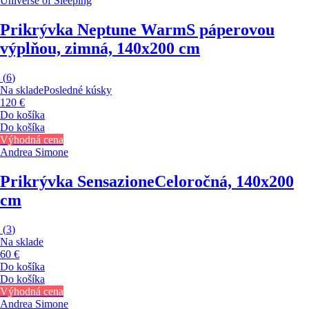
Universe of Sleeping
Prikrývka Neptune Warm
S páperovou
výplňou, zimná, 140x200 cm
(
6
)
Na sklade
Posledné kúsky
120 €
Do košíka
Do košíka
Výhodná cena
Andrea Simone
Prikrývka Sensazione
Celoročná, 140x200
cm
(
3
)
Na sklade
60 €
Do košíka
Do košíka
Výhodná cena
Andrea Simone