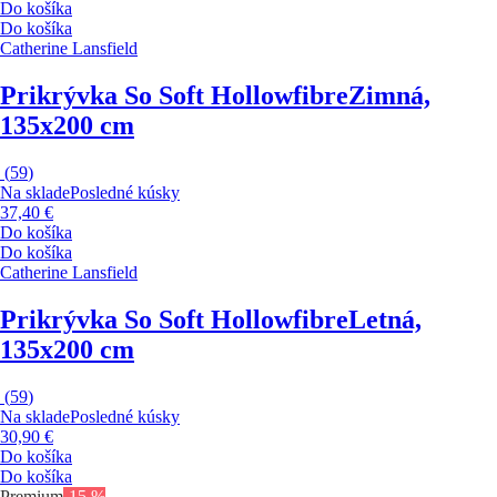
Do košíka
Do košíka
Catherine Lansfield
Prikrývka So Soft Hollowfibre
Zimná,
135x200 cm
(
59
)
Na sklade
Posledné kúsky
37,40 €
Do košíka
Do košíka
Catherine Lansfield
Prikrývka So Soft Hollowfibre
Letná,
135x200 cm
(
59
)
Na sklade
Posledné kúsky
30,90 €
Do košíka
Do košíka
Premium
-15 %