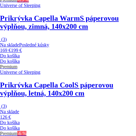
Universe of Sleeping
Prikrývka Capella Warm
S páperovou
výplňou, zimná, 140x200 cm
(
3
)
Na sklade
Posledné kúsky
169 €
199 €
Do košíka
Do košíka
Premium
Universe of Sleeping
Prikrývka Capella Cool
S páperovou
výplňou, letná, 140x200 cm
(
3
)
Na sklade
126 €
Do košíka
Do košíka
Premium
-6 %