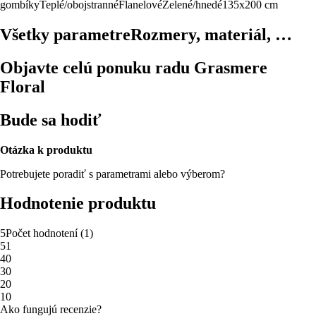
gombíky
Teplé/obojstranné
Flanelové
Zelené/hnedé
135x200 cm
Všetky parametre
Rozmery, materiál, …
Objavte celú ponuku radu Grasmere
Floral
Bude sa hodiť
Otázka k produktu
Potrebujete poradiť s parametrami alebo výberom?
Hodnotenie produktu
5
Počet hodnotení
(
1
)
5
1
4
0
3
0
2
0
1
0
Ako fungujú recenzie?