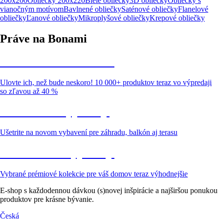
200x200
Obliečky 200x220
Biele obliečky
3D obliečky
Obliečky s
vianočným motívom
Bavlnené obliečky
Saténové obliečky
Flanelové
obliečky
Ľanové obliečky
Mikroplyšové obliečky
Krepové obliečky
Práve na Bonami
Summer Sale až -40 %
Ulovte ich, než bude neskoro! 10 000+ produktov teraz vo výpredaji
so zľavou až 40 %
Záhrada vo výpredaji
Ušetrite na novom vybavení pre záhradu, balkón aj terasu
Prémiové vo výpredaji
Vybrané prémiové kolekcie pre váš domov teraz výhodnejšie
E-shop s každodennou dávkou (s)novej inšpirácie a najširšou ponukou
produktov pre krásne bývanie.
Česká