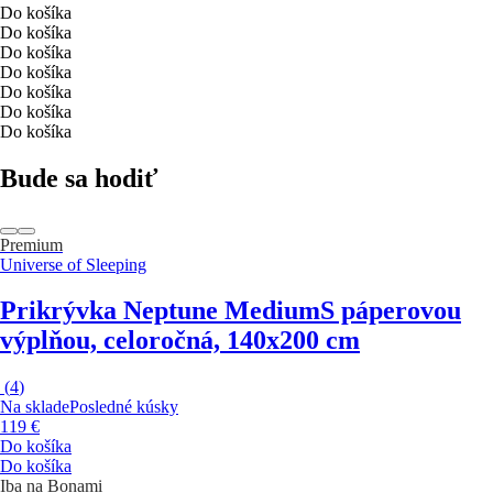
Do košíka
Do košíka
Do košíka
Do košíka
Do košíka
Do košíka
Do košíka
Bude sa hodiť
Premium
Universe of Sleeping
Prikrývka Neptune Medium
S páperovou
výplňou, celoročná, 140x200 cm
(
4
)
Na sklade
Posledné kúsky
119 €
Do košíka
Do košíka
Iba na Bonami