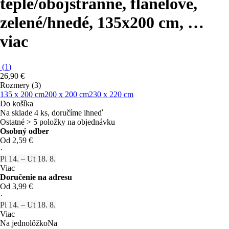
teplé/obojstranné, flanelové,
zelené/hnedé, 135x200 cm
, …
viac
(
1
)
26,90 €
Rozmery (3)
135 x 200 cm
200 x 200 cm
230 x 220 cm
Do košíka
Na sklade 4 ks, doručíme ihneď
Ostatné > 5 položky na objednávku
Osobný odber
Od 2,59 €
·
Pi 14. – Ut 18. 8.
Viac
Doručenie na adresu
Od 3,99 €
·
Pi 14. – Ut 18. 8.
Viac
Na jednolôžko
Na