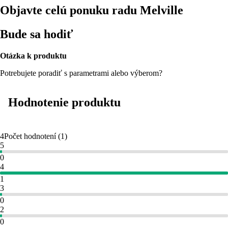
Objavte celú ponuku radu Melville
Bude sa hodiť
Otázka k produktu
Potrebujete poradiť s parametrami alebo výberom?
Hodnotenie produktu
4
Počet hodnotení
(
1
)
5
0
4
1
3
0
2
0