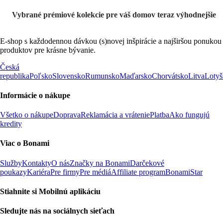
Vybrané prémiové kolekcie pre váš domov teraz výhodnejšie
E-shop s každodennou dávkou (s)novej inšpirácie a najširšou ponukou
produktov pre krásne bývanie.
Česká
republika
Poľsko
Slovensko
Rumunsko
Maďarsko
Chorvátsko
Litva
Lotyš
Informácie o nákupe
Všetko o nákupe
Doprava
Reklamácia a vrátenie
Platba
Ako fungujú
kredity
Viac o Bonami
Služby
Kontakty
O nás
Značky na Bonami
Darčekové
poukazy
Kariéra
Pre firmy
Pre médiá
Affiliate program
BonamiStar
Stiahnite si Mobilnú aplikáciu
Sledujte nás na sociálnych sieťach