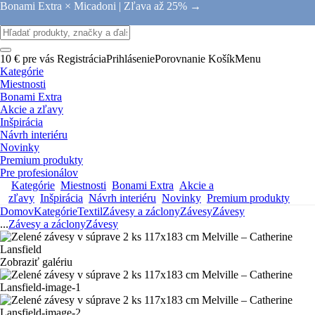
Bonami Extra × Micadoni |
Zľava až 25% →
10 € pre vás
Registrácia
Prihlásenie
Porovnanie
Košík
Menu
Kategórie
Miestnosti
Bonami Extra
Akcie a zľavy
Inšpirácia
Návrh interiéru
Novinky
Premium produkty
Pre profesionálov
Kategórie
Miestnosti
Bonami Extra
Akcie a
zľavy
Inšpirácia
Návrh interiéru
Novinky
Premium produkty
Domov
Kategórie
Textil
Závesy a záclony
Závesy
Závesy
...
Závesy a záclony
Závesy
Zobraziť galériu