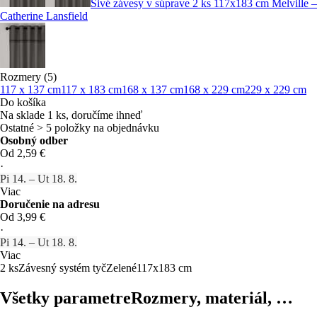
Sivé závesy v súprave 2 ks 117x183 cm Melville –
Catherine Lansfield
Rozmery (5)
117 x 137 cm
117 x 183 cm
168 x 137 cm
168 x 229 cm
229 x 229 cm
Do košíka
Na sklade 1 ks, doručíme ihneď
Ostatné > 5 položky na objednávku
Osobný odber
Od 2,59 €
·
Pi 14. – Ut 18. 8.
Viac
Doručenie na adresu
Od 3,99 €
·
Pi 14. – Ut 18. 8.
Viac
2 ks
Závesný systém tyč
Zelené
117x183 cm
Všetky parametre
Rozmery, materiál, …