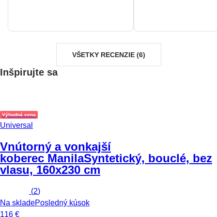
VŠETKY RECENZIE
(
6
)
Inšpirujte sa
Výhodná cena
Universal
Vnútorný a vonkajší
koberec Manila
Syntetický, bouclé, bez
vlasu, 160x230 cm
(
2
)
Na sklade
Posledný kúsok
116 €