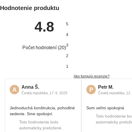
Hodnotenie produktu
4.8
5
4
3
Počet hodnotení
(
20
)
2
1
Ako fungujú recenzie?
Anna Š.
Petr M.
A
P
Česká republika
,
17. 6. 2025
Česká republika
,
12.
Jednoduchá konštrukcia, pohodlné
Som veľmi spokojná
sedenie. Sme spokojní.
Toto hodnotenie bo
Toto hodnotenie bolo
automaticky prelož
automaticky preložené.