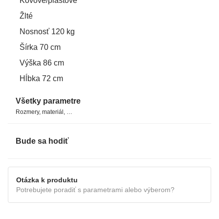
Kovové/plastové
- ľahká manipulácia (umelý ratan je veľmi ľahký)
Žlté
- recyklovateľnosť
- stálofarebnosť
Nosnosť 120 kg
- vodotesný
Šírka 70 cm
Výška 86 cm
Hĺbka 72 cm
Všetky parametre
Rozmery, materiál, …
Bude sa hodiť
Otázka k produktu
Potrebujete poradiť s parametrami alebo výberom?