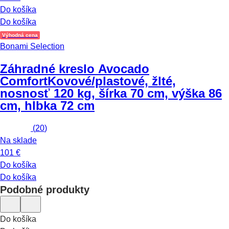
Do košíka
Do košíka
Výhodná cena
Bonami Selection
Záhradné kreslo Avocado
Comfort
Kovové/plastové, žlté,
nosnosť 120 kg, šírka 70 cm, výška 86
cm, hĺbka 72 cm
(
20
)
Na sklade
101 €
Do košíka
Do košíka
Podobné produkty
Do košíka