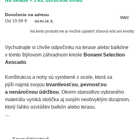
Na sklade > 5 ks, doručíme ihneď
Doručenie na adresu
VIAC
Od 19,99 €
·
Od Po 10. 8.
Na tento produkt nie je možné uplatniť zľavový kód ani kredity
Vychutnajte si chvíle odpočinku na terase alebo balkóne
v tomto štýlovom záhradnom kresle
Bonami Selection
Avocado
.
Konštrukcia a nohy sú vyrobené z ocele, ktorá sa
pýši najmä svojou
trvanlivosťou, pevnosťou
a nenáročnou údržbou
. Okrem starostlivo vybraného
materiálu vyniká stolička aj svojím neobvyklým dizajnom,
ktorý ľahko ozvláštni balkón alebo terasu.
Výhody umelého ratanu:
- Odolnosť voči vplyvom počasia (napr. daždivé počasie)
- jednoduchá údržba