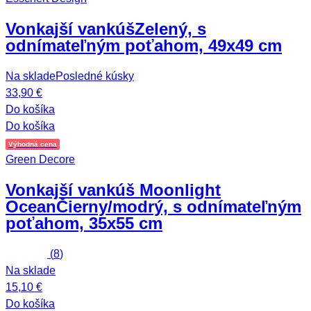
Vonkajší vankúš
Zelený, s
odnímateľným poťahom, 49x49 cm
Na sklade
Posledné kúsky
33,90 €
Do košíka
Do košíka
Výhodná cena
Green Decore
Vonkajší vankúš Moonlight
Ocean
Čierny/modrý, s odnímateľným
poťahom, 35x55 cm
(
8
)
Na sklade
15,10 €
Do košíka