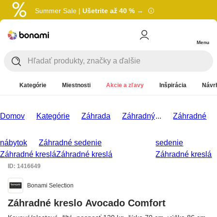
Summer Sale |
Ušetrite až 40 % →
Menu
Kategórie
Miestnosti
Akcie a zľavy
Inšpirácia
Návrh
Domov
Kategórie
Záhrada
Záhradný
...
Záhradné
nábytok
Záhradné sedenie
sedenie
Záhradné kreslá
Záhradné kreslá
Záhradné kreslá
ID: 1416649
Bonami Selection
Záhradné kreslo Avocado Comfort