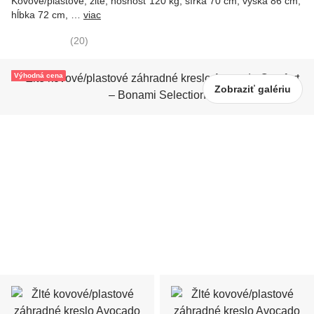
Kovové/plastové, žlté, nosnosť 120 kg, šírka 70 cm, výška 86 cm,
hĺbka 72 cm
, …
viac
(
20
)
Výhodná cena
Zobraziť galériu