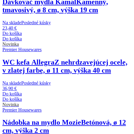
Dávkovač mydla Kamal
Kamenný,
tmavosivý, ø 8 cm, výška 19 cm
Na sklade
Posledné kúsky
23,40 €
Do košíka
Do košíka
Novinka
Premier Housewares
WC kefa Allegra
Z nehrdzavejúcej ocele,
v zlatej farbe, ø 11 cm, výška 40 cm
Na sklade
Posledné kúsky
36,90 €
Do košíka
Do košíka
Novinka
Premier Housewares
Nádobka na mydlo Mozie
Betónová, ø 12
cm, výška 2 cm