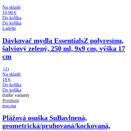
Na sklade
10,90 €
Do košíka
Do košíka
Ladelle
Dávkovač mydla Essentials
Z polyresínu,
šalviový zelený, 250 ml, 9x9 cm, výška 17
cm
(
1
)
Na sklade
18 €
Do košíka
Do košíka
ďalšie varianty
Premium
noo.ma
Plážová osuška Su
Bavlnená,
geometrická/pruhovaná/kockovaná,