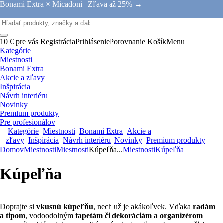
Bonami Extra × Micadoni |
Zľava až 25% →
10 € pre vás
Registrácia
Prihlásenie
Porovnanie
Košík
Menu
Kategórie
Miestnosti
Bonami Extra
Akcie a zľavy
Inšpirácia
Návrh interiéru
Novinky
Premium produkty
Pre profesionálov
Kategórie
Miestnosti
Bonami Extra
Akcie a
zľavy
Inšpirácia
Návrh interiéru
Novinky
Premium produkty
Domov
Miestnosti
Miestnosti
Kúpeľňa
...
Miestnosti
Kúpeľňa
Kúpeľňa
Doprajte si
vkusnú kúpeľňu
, nech už je akákoľvek. Vďaka
radám
a tipom
, vodoodolným
tapetám či dekoráciám a organizérom