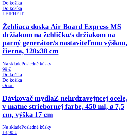
Do košíka
Do košíka
LEIFHEIT
Žehliaca doska Air Board Express M
S
držiakom na žehličku/s držiakom na
parný generátor/s nastaviteľnou výškou,
čierna, 120x38 cm
Na sklade
Posledné kúsky
99 €
Do košíka
Do košíka
Orion
Dávkovač mydla
Z nehrdzavejúcej ocele,
v matne striebornej farbe, 450 ml, ø 7,5
cm, výška 17 cm
Na sklade
Posledné kúsky
13,90 €