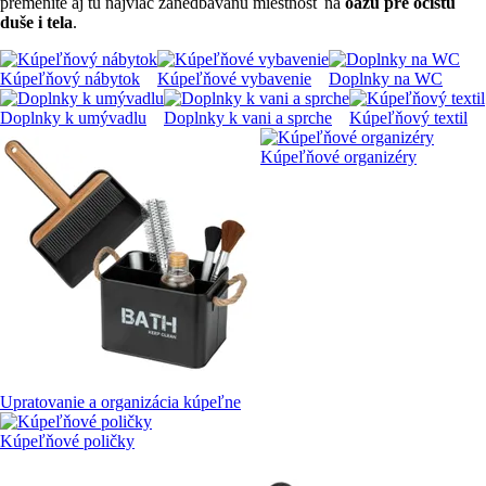
premeníte aj tú najviac zanedbávanú miestnosť na
oázu pre očistu
duše i tela
.
Kúpeľňový nábytok
Kúpeľňové vybavenie
Doplnky na WC
Doplnky k umývadlu
Doplnky k vani a sprche
Kúpeľňový textil
Kúpeľňové organizéry
Upratovanie a organizácia kúpeľne
Kúpeľňové poličky