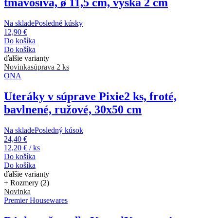
tmavosivá, ø 11,5 cm, výška 2 cm
Na sklade
Posledné kúsky
12,90 €
Do košíka
Do košíka
ďalšie varianty
Novinka
súprava 2 ks
ONA
Uteráky v súprave Pixie
2 ks, froté,
bavlnené, ružové, 30x50 cm
Na sklade
Posledný kúsok
24,40 €
12,20 € / ks
Do košíka
Do košíka
ďalšie varianty
+ Rozmery (2)
Novinka
Premier Housewares