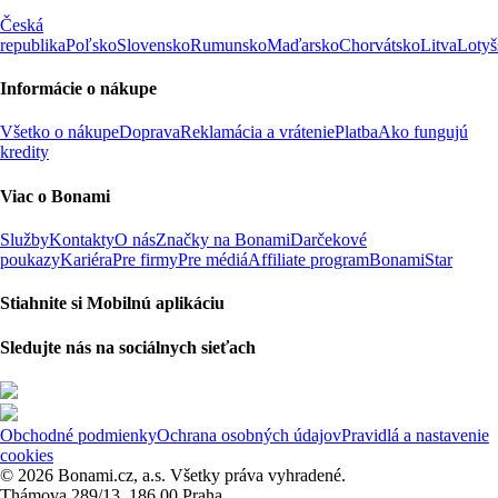
Česká
republika
Poľsko
Slovensko
Rumunsko
Maďarsko
Chorvátsko
Litva
Lotyš
Informácie o nákupe
Všetko o nákupe
Doprava
Reklamácia a vrátenie
Platba
Ako fungujú
kredity
Viac o Bonami
Služby
Kontakty
O nás
Značky na Bonami
Darčekové
poukazy
Kariéra
Pre firmy
Pre médiá
Affiliate program
BonamiStar
Stiahnite si Mobilnú aplikáciu
Sledujte nás na sociálnych sieťach
Obchodné podmienky
Ochrana osobných údajov
Pravidlá a nastavenie
cookies
© 2026 Bonami.cz, a.s. Všetky práva vyhradené.
Thámova 289/13, 186 00 Praha