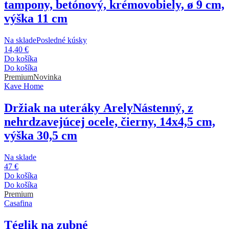
tampony, betónový, krémovobiely, ø 9 cm,
výška 11 cm
Na sklade
Posledné kúsky
14,40 €
Do košíka
Do košíka
Premium
Novinka
Kave Home
Držiak na uteráky Arely
Nástenný, z
nehrdzavejúcej ocele, čierny, 14x4,5 cm,
výška 30,5 cm
Na sklade
47 €
Do košíka
Do košíka
Premium
Casafina
Téglik na zubné