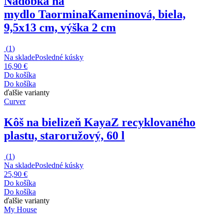
Nádobka na
mydlo Taormina
Kameninová, biela,
9,5x13 cm, výška 2 cm
(
1
)
Na sklade
Posledné kúsky
16,90 €
Do košíka
Do košíka
ďalšie varianty
Curver
Kôš na bielizeň Kaya
Z recyklovaného
plastu, staroružový, 60 l
(
1
)
Na sklade
Posledné kúsky
25,90 €
Do košíka
Do košíka
ďalšie varianty
My House