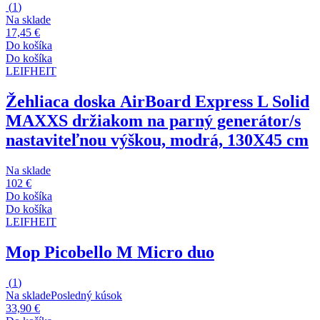
(
1
)
Na sklade
17,45 €
Do košíka
Do košíka
LEIFHEIT
Žehliaca doska AirBoard Express L Solid
MAXX
S držiakom na parný generátor/s
nastaviteľnou výškou, modrá, 130X45 cm
Na sklade
102 €
Do košíka
Do košíka
LEIFHEIT
Mop Picobello M Micro duo
(
1
)
Na sklade
Posledný kúsok
33,90 €