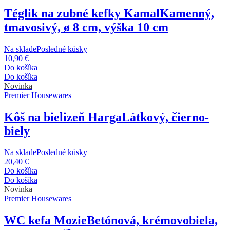
Téglik na zubné kefky Kamal
Kamenný,
tmavosivý, ø 8 cm, výška 10 cm
Na sklade
Posledné kúsky
10,90 €
Do košíka
Do košíka
Novinka
Premier Housewares
Kôš na bielizeň Harga
Látkový, čierno-
biely
Na sklade
Posledné kúsky
20,40 €
Do košíka
Do košíka
Novinka
Premier Housewares
WC kefa Mozie
Betónová, krémovobiela,