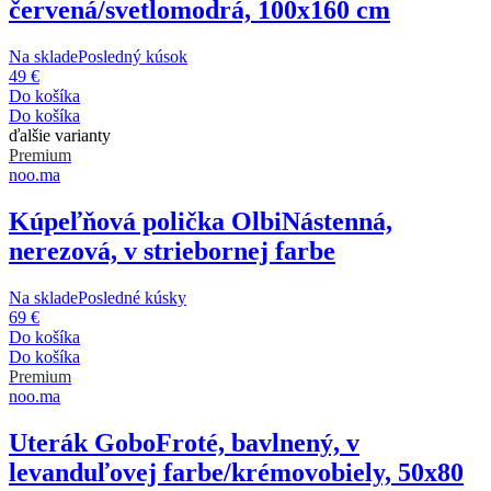
červená/svetlomodrá, 100x160 cm
Na sklade
Posledný kúsok
49 €
Do košíka
Do košíka
ďalšie varianty
Premium
noo.ma
Kúpeľňová polička Olbi
Nástenná,
nerezová, v striebornej farbe
Na sklade
Posledné kúsky
69 €
Do košíka
Do košíka
Premium
noo.ma
Uterák Gobo
Froté, bavlnený, v
levanduľovej farbe/krémovobiely, 50x80