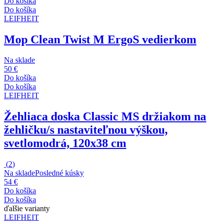
Do košíka
Do košíka
LEIFHEIT
Mop Clean Twist M Ergo
S vedierkom
Na sklade
50 €
Do košíka
Do košíka
LEIFHEIT
Žehliaca doska Classic M
S držiakom na
žehličku/s nastaviteľnou výškou,
svetlomodrá, 120x38 cm
(
2
)
Na sklade
Posledné kúsky
54 €
Do košíka
Do košíka
ďalšie varianty
LEIFHEIT