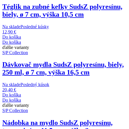
Téglik na zubné kefky Suds
Z polyresínu,
biely, ø 7 cm, výška 10,5 cm
Na sklade
Posledné kúsky
12,90 €
Do košíka
Do košíka
ďalšie varianty
S|P Collection
Dávkovač mydla Suds
Z polyresínu, biely,
250 ml, ø 7 cm, výška 16,5 cm
Na sklade
Posledný kúsok
20,40 €
Do košíka
Do košíka
ďalšie varianty
S|P Collection
Nádobka na mydlo Suds
Z polyresínu,