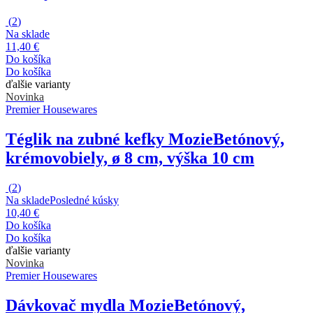
(
2
)
Na sklade
11,40 €
Do košíka
Do košíka
ďalšie varianty
Novinka
Premier Housewares
Téglik na zubné kefky Mozie
Betónový,
krémovobiely, ø 8 cm, výška 10 cm
(
2
)
Na sklade
Posledné kúsky
10,40 €
Do košíka
Do košíka
ďalšie varianty
Novinka
Premier Housewares
Dávkovač mydla Mozie
Betónový,