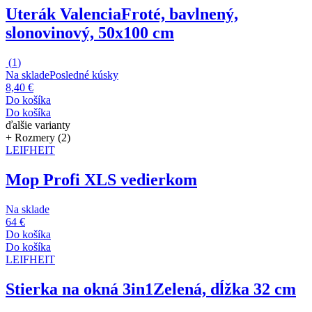
Uterák Valencia
Froté, bavlnený,
slonovinový, 50x100 cm
(
1
)
Na sklade
Posledné kúsky
8,40 €
Do košíka
Do košíka
ďalšie varianty
+ Rozmery (2)
LEIFHEIT
Mop Profi XL
S vedierkom
Na sklade
64 €
Do košíka
Do košíka
LEIFHEIT
Stierka na okná 3in1
Zelená, dĺžka 32 cm