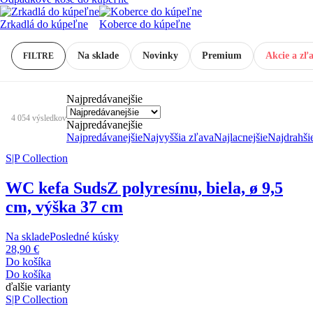
Zrkadlá do kúpeľne
Koberce do kúpeľne
Na sklade
Novinky
Premium
Akcie a zľ
FILTRE
Najpredávanejšie
4 054 výsledkov
Najpredávanejšie
Najpredávanejšie
Najvyššia zľava
Najlacnejšie
Najdrahši
S|P Collection
WC kefa Suds
Z polyresínu, biela, ø 9,5
cm, výška 37 cm
Na sklade
Posledné kúsky
28,90 €
Do košíka
Do košíka
ďalšie varianty
S|P Collection