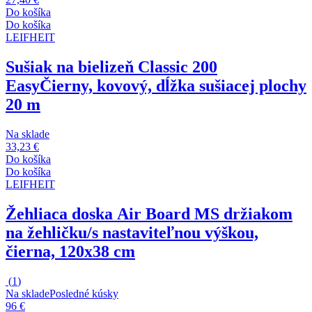
Do košíka
Do košíka
LEIFHEIT
Sušiak na bielizeň Classic 200
Easy
Čierny, kovový, dĺžka sušiacej plochy
20 m
Na sklade
33,23 €
Do košíka
Do košíka
LEIFHEIT
Žehliaca doska Air Board M
S držiakom
na žehličku/s nastaviteľnou výškou,
čierna, 120x38 cm
(
1
)
Na sklade
Posledné kúsky
96 €