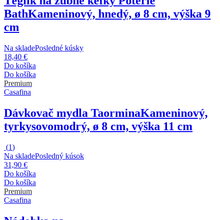
Téglik na zubné kefky Poterie
Bath
Kameninový, hnedý, ø 8 cm, výška 9
cm
Na sklade
Posledné kúsky
18,40 €
Do košíka
Do košíka
Premium
Casafina
Dávkovač mydla Taormina
Kameninový,
tyrkysovomodrý, ø 8 cm, výška 11 cm
(
1
)
Na sklade
Posledný kúsok
31,90 €
Do košíka
Do košíka
Premium
Casafina