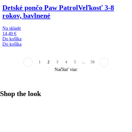
Detské pončo Paw Patrol
Veľkosť 3-8
rokov, bavlnené
Na sklade
14,40 €
Do košíka
Do košíka
1
2
3
4
5
...
50
Načítať viac
Shop the look