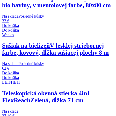
bio bavlny, v mentolovej farbe, 80x80 cm
Na sklade
Posledné kúsky
33 €
Do košíka
Do košíka
Wenko
Sušiak na bielizeň
V lesklej striebornej
farbe, kovový, dĺžka sušiacej plochy 8 m
Na sklade
Posledné kúsky
62 €
Do košíka
Do košíka
LEIFHEIT
Teleskopická okenná stierka 4in1
FlexReach
Zelená, dĺžka 71 cm
Na sklade
27,40 €