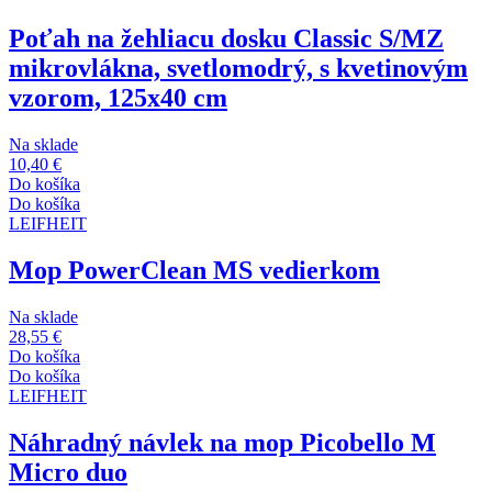
Poťah na žehliacu dosku Classic S/M
Z
mikrovlákna, svetlomodrý, s kvetinovým
vzorom, 125x40 cm
Na sklade
10,40 €
Do košíka
Do košíka
LEIFHEIT
Mop PowerClean M
S vedierkom
Na sklade
28,55 €
Do košíka
Do košíka
LEIFHEIT
Náhradný návlek na mop Picobello M
Micro duo