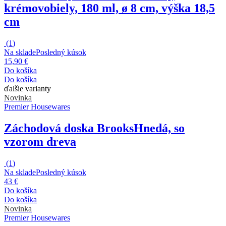
krémovobiely, 180 ml, ø 8 cm, výška 18,5
cm
(
1
)
Na sklade
Posledný kúsok
15,90 €
Do košíka
Do košíka
ďalšie varianty
Novinka
Premier Housewares
Záchodová doska Brooks
Hnedá, so
vzorom dreva
(
1
)
Na sklade
Posledný kúsok
43 €
Do košíka
Do košíka
Novinka
Premier Housewares