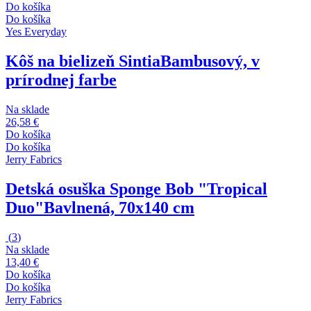
Do košíka
Do košíka
Yes Everyday
Kôš na bielizeň Sintia
Bambusový, v
prírodnej farbe
Na sklade
26,58 €
Do košíka
Do košíka
Jerry Fabrics
Detská osuška Sponge Bob "Tropical
Duo"
Bavlnená, 70x140 cm
(
3
)
Na sklade
13,40 €
Do košíka
Do košíka
Jerry Fabrics