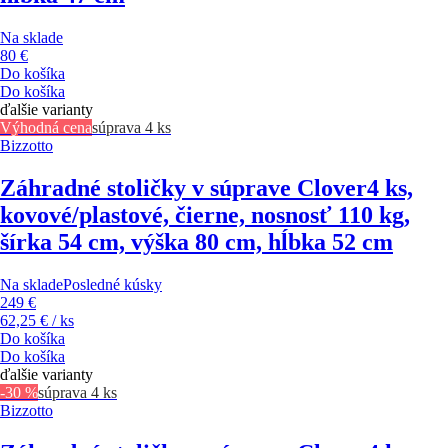
Na sklade
80 €
Do košíka
Do košíka
ďalšie varianty
Výhodná cena
súprava 4 ks
Bizzotto
Záhradné stoličky v súprave Clover
4 ks,
kovové/plastové, čierne, nosnosť 110 kg,
šírka 54 cm, výška 80 cm, hĺbka 52 cm
Na sklade
Posledné kúsky
249 €
62,25 € / ks
Do košíka
Do košíka
ďalšie varianty
-30 %
súprava 4 ks
Bizzotto