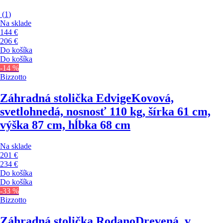
(
1
)
Na sklade
144 €
206 €
Do košíka
Do košíka
-14 %
Bizzotto
Záhradná stolička Edvige
Kovová,
svetlohnedá, nosnosť 110 kg, šírka 61 cm,
výška 87 cm, hĺbka 68 cm
Na sklade
201 €
234 €
Do košíka
Do košíka
-33 %
Bizzotto
Záhradná stolička Rodano
Drevená, v