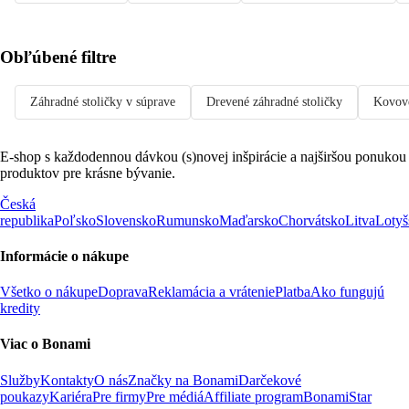
Obľúbené filtre
Záhradné stoličky v súprave
Drevené záhradné stoličky
Kovové
E-shop s každodennou dávkou (s)novej inšpirácie a najširšou ponukou
produktov pre krásne bývanie.
Česká
republika
Poľsko
Slovensko
Rumunsko
Maďarsko
Chorvátsko
Litva
Lotyš
Informácie o nákupe
Všetko o nákupe
Doprava
Reklamácia a vrátenie
Platba
Ako fungujú
kredity
Viac o Bonami
Služby
Kontakty
O nás
Značky na Bonami
Darčekové
poukazy
Kariéra
Pre firmy
Pre médiá
Affiliate program
BonamiStar