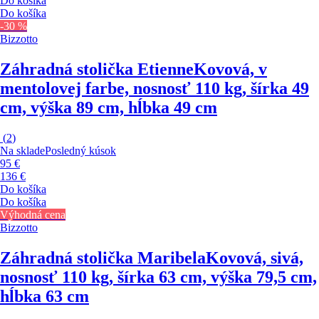
Do košíka
Do košíka
-30 %
Bizzotto
Záhradná stolička Etienne
Kovová, v
mentolovej farbe, nosnosť 110 kg, šírka 49
cm, výška 89 cm, hĺbka 49 cm
(
2
)
Na sklade
Posledný kúsok
95 €
136 €
Do košíka
Do košíka
Výhodná cena
Bizzotto
Záhradná stolička Maribela
Kovová, sivá,
nosnosť 110 kg, šírka 63 cm, výška 79,5 cm,
hĺbka 63 cm