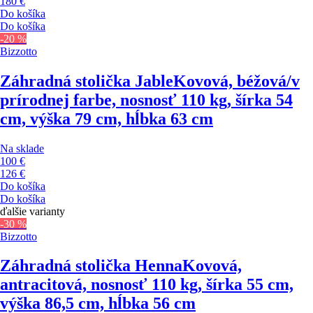
180 €
Do košíka
Do košíka
-20 %
Bizzotto
Záhradná stolička Jable
Kovová, béžová/v
prírodnej farbe, nosnosť 110 kg, šírka 54
cm, výška 79 cm, hĺbka 63 cm
Na sklade
100 €
126 €
Do košíka
Do košíka
ďalšie varianty
-30 %
Bizzotto
Záhradná stolička Henna
Kovová,
antracitová, nosnosť 110 kg, šírka 55 cm,
výška 86,5 cm, hĺbka 56 cm