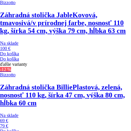
Bizzotto
Záhradná stolička Jable
Kovová,
tmavosivá/v prírodnej farbe, nosnosť 110
kg, šírka 54 cm, výška 79 cm, hĺbka 63 cm
Na sklade
100 €
Do košíka
Do košíka
ďalšie varianty
-12 %
Bizzotto
Záhradná stolička Billie
Plastová, zelená,
nosnosť 110 kg, šírka 47 cm, výška 80 cm,
hĺbka 60 cm
Na sklade
69 €
79 €