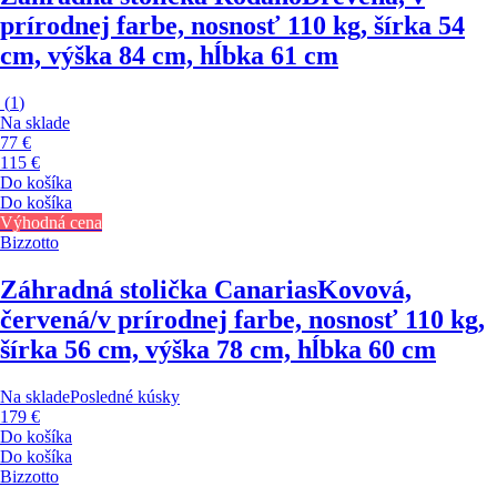
prírodnej farbe, nosnosť 110 kg, šírka 54
cm, výška 84 cm, hĺbka 61 cm
(
1
)
Na sklade
77 €
115 €
Do košíka
Do košíka
Výhodná cena
Bizzotto
Záhradná stolička Canarias
Kovová,
červená/v prírodnej farbe, nosnosť 110 kg,
šírka 56 cm, výška 78 cm, hĺbka 60 cm
Na sklade
Posledné kúsky
179 €
Do košíka
Do košíka
Bizzotto