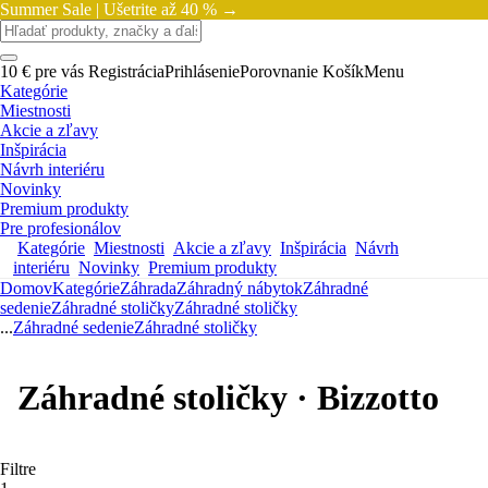
Summer Sale |
Ušetrite až 40 % →
10 € pre vás
Registrácia
Prihlásenie
Porovnanie
Košík
Menu
Kategórie
Miestnosti
Akcie a zľavy
Inšpirácia
Návrh interiéru
Novinky
Premium produkty
Pre profesionálov
Kategórie
Miestnosti
Akcie a zľavy
Inšpirácia
Návrh
interiéru
Novinky
Premium produkty
Domov
Kategórie
Záhrada
Záhradný nábytok
Záhradné
sedenie
Záhradné stoličky
Záhradné stoličky
...
Záhradné sedenie
Záhradné stoličky
Záhradné stoličky · Bizzotto
Filtre