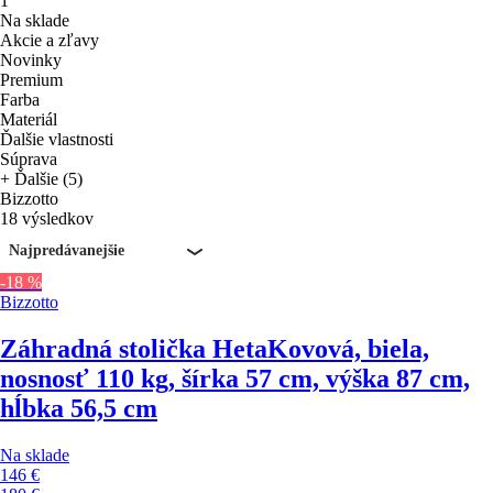
1
Na sklade
Akcie a zľavy
Novinky
Premium
Farba
Materiál
Ďalšie vlastnosti
Súprava
+ Ďalšie (5)
Bizzotto
18 výsledkov
Najpredávanejšie
-18 %
Bizzotto
Záhradná stolička Heta
Kovová, biela,
nosnosť 110 kg, šírka 57 cm, výška 87 cm,
hĺbka 56,5 cm
Na sklade
146 €