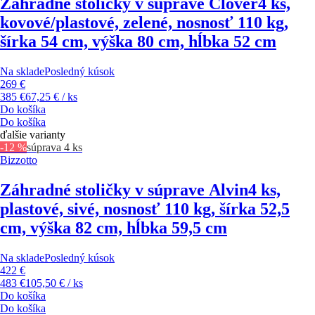
Záhradné stoličky v súprave Clover
4 ks,
kovové/plastové, zelené, nosnosť 110 kg,
šírka 54 cm, výška 80 cm, hĺbka 52 cm
Na sklade
Posledný kúsok
269 €
385 €
67,25 € / ks
Do košíka
Do košíka
ďalšie varianty
-12 %
súprava 4 ks
Bizzotto
Záhradné stoličky v súprave Alvin
4 ks,
plastové, sivé, nosnosť 110 kg, šírka 52,5
cm, výška 82 cm, hĺbka 59,5 cm
Na sklade
Posledný kúsok
422 €
483 €
105,50 € / ks
Do košíka
Do košíka