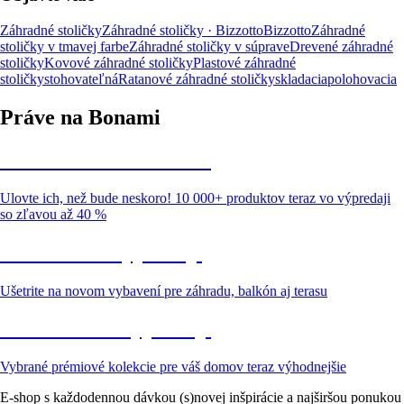
Záhradné stoličky
Záhradné stoličky · Bizzotto
Bizzotto
Záhradné
stoličky v tmavej farbe
Záhradné stoličky v súprave
Drevené záhradné
stoličky
Kovové záhradné stoličky
Plastové záhradné
stoličky
stohovateľná
Ratanové záhradné stoličky
skladacia
polohovacia
Práve na Bonami
Summer Sale až -40 %
Ulovte ich, než bude neskoro! 10 000+ produktov teraz vo výpredaji
so zľavou až 40 %
Záhrada vo výpredaji
Ušetrite na novom vybavení pre záhradu, balkón aj terasu
Prémiové vo výpredaji
Vybrané prémiové kolekcie pre váš domov teraz výhodnejšie
E-shop s každodennou dávkou (s)novej inšpirácie a najširšou ponukou