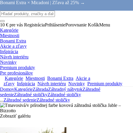
Bonami Extra × Micadoni |
Zľava až 25% →
10 € pre vás
Registrácia
Prihlásenie
Porovnanie
Košík
Menu
Kategórie
Miestnosti
Bonami Extra
Akcie a zľavy
Inšpirácia
Návrh interiéru
Novinky
Premium produkty
Pre profesionálov
Kategórie
Miestnosti
Bonami Extra
Akcie a
zľavy
Inšpirácia
Návrh interiéru
Novinky
Premium produkty
Domov
Kategórie
Záhrada
Záhradný nábytok
Záhradné
sedenie
Záhradné stoličky
Záhradné stoličky
...
Záhradné sedenie
Záhradné stoličky
Zobraziť galériu