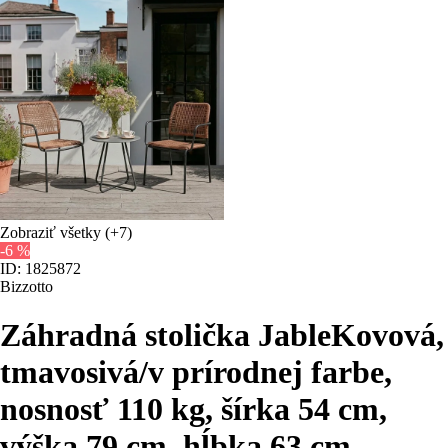
Zobraziť všetky
(+7)
-6 %
ID: 1825872
Bizzotto
Záhradná stolička Jable
Kovová,
tmavosivá/v prírodnej farbe,
nosnosť 110 kg, šírka 54 cm,
výška 79 cm, hĺbka 63 cm
, …