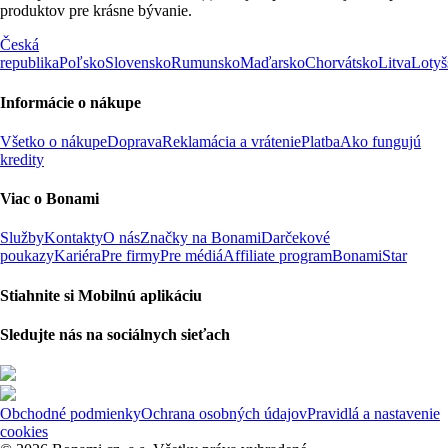
produktov pre krásne bývanie.
Česká
republika
Poľsko
Slovensko
Rumunsko
Maďarsko
Chorvátsko
Litva
Lotyš
Informácie o nákupe
Všetko o nákupe
Doprava
Reklamácia a vrátenie
Platba
Ako fungujú
kredity
Viac o Bonami
Služby
Kontakty
O nás
Značky na Bonami
Darčekové
poukazy
Kariéra
Pre firmy
Pre médiá
Affiliate program
BonamiStar
Stiahnite si Mobilnú aplikáciu
Sledujte nás na sociálnych sieťach
Obchodné podmienky
Ochrana osobných údajov
Pravidlá a nastavenie
cookies