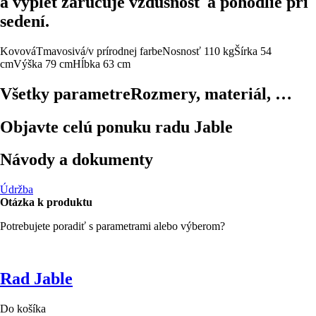
a výplet zaručuje vzdušnosť a pohodlie pri
sedení.
Kovová
Tmavosivá/v prírodnej farbe
Nosnosť 110 kg
Šírka 54
cm
Výška 79 cm
Hĺbka 63 cm
Všetky parametre
Rozmery, materiál, …
Objavte celú ponuku radu Jable
Návody a dokumenty
Údržba
Otázka k produktu
Potrebujete poradiť s parametrami alebo výberom?
Rad Jable
Do košíka