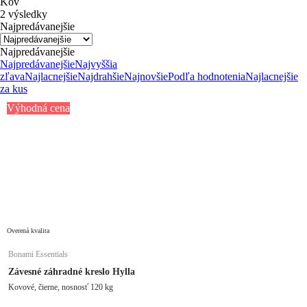
Kov
2 výsledky
Najpredávanejšie
Najpredávanejšie
Najpredávanejšie
Najvyššia
zľava
Najlacnejšie
Najdrahšie
Najnovšie
Podľa hodnotenia
Najlacnejšie
za kus
Výhodná cena
Overená kvalita
Bonami Essentials
Závesné záhradné kreslo Hylla
Kovové, čierne, nosnosť 120 kg