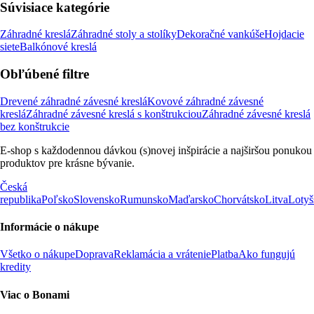
Súvisiace kategórie
Záhradné kreslá
Záhradné stoly a stolíky
Dekoračné vankúše
Hojdacie
siete
Balkónové kreslá
Obľúbené filtre
Drevené záhradné závesné kreslá
Kovové záhradné závesné
kreslá
Záhradné závesné kreslá s konštrukciou
Záhradné závesné kreslá
bez konštrukcie
E-shop s každodennou dávkou (s)novej inšpirácie a najširšou ponukou
produktov pre krásne bývanie.
Česká
republika
Poľsko
Slovensko
Rumunsko
Maďarsko
Chorvátsko
Litva
Lotyš
Informácie o nákupe
Všetko o nákupe
Doprava
Reklamácia a vrátenie
Platba
Ako fungujú
kredity
Viac o Bonami