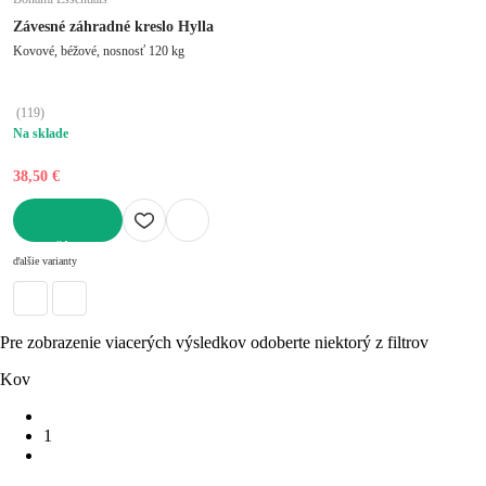
Závesné záhradné kreslo Hylla
Kovové, béžové, nosnosť 120 kg
(
119
)
Na sklade
38,50 €
DO KOŠÍKA
ďalšie varianty
Pre zobrazenie viacerých výsledkov odoberte niektorý z filtrov
Kov
1