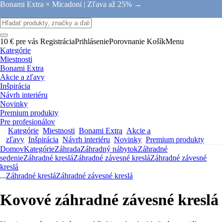
Bonami Extra × Micadoni |
Zľava až 25% →
10 € pre vás
Registrácia
Prihlásenie
Porovnanie
Košík
Menu
Kategórie
Miestnosti
Bonami Extra
Akcie a zľavy
Inšpirácia
Návrh interiéru
Novinky
Premium produkty
Pre profesionálov
Kategórie
Miestnosti
Bonami Extra
Akcie a
zľavy
Inšpirácia
Návrh interiéru
Novinky
Premium produkty
Domov
Kategórie
Záhrada
Záhradný nábytok
Záhradné
sedenie
Záhradné kreslá
Záhradné závesné kreslá
Záhradné závesné
kreslá
...
Záhradné kreslá
Záhradné závesné kreslá
Kovové záhradné závesné kreslá