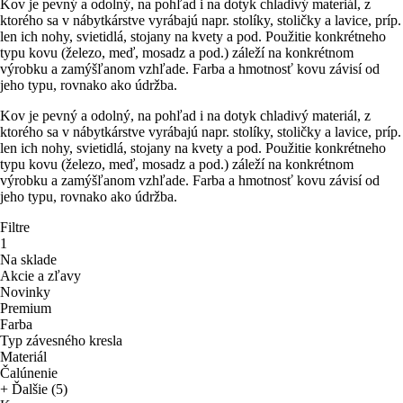
Kov je pevný a odolný, na pohľad i na dotyk chladivý materiál, z
ktorého sa v nábytkárstve vyrábajú napr. stolíky, stoličky a lavice, príp.
len ich nohy, svietidlá, stojany na kvety a pod. Použitie konkrétneho
typu kovu (železo, meď, mosadz a pod.) záleží na konkrétnom
výrobku a zamýšľanom vzhľade. Farba a hmotnosť kovu závisí od
jeho typu, rovnako ako údržba.
Kov je pevný a odolný, na pohľad i na dotyk chladivý materiál, z
ktorého sa v nábytkárstve vyrábajú napr. stolíky, stoličky a lavice, príp.
len ich nohy, svietidlá, stojany na kvety a pod. Použitie konkrétneho
typu kovu (železo, meď, mosadz a pod.) záleží na konkrétnom
výrobku a zamýšľanom vzhľade. Farba a hmotnosť kovu závisí od
jeho typu, rovnako ako údržba.
Filtre
1
Na sklade
Akcie a zľavy
Novinky
Premium
Farba
Typ závesného kresla
Materiál
Čalúnenie
+ Ďalšie (5)