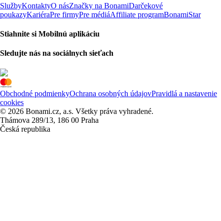
Služby
Kontakty
O nás
Značky na Bonami
Darčekové
poukazy
Kariéra
Pre firmy
Pre médiá
Affiliate program
BonamiStar
Stiahnite si Mobilnú aplikáciu
Sledujte nás na sociálnych sieťach
Obchodné podmienky
Ochrana osobných údajov
Pravidlá a nastavenie
cookies
© 2026 Bonami.cz, a.s. Všetky práva vyhradené.
Thámova 289/13, 186 00 Praha
Česká republika