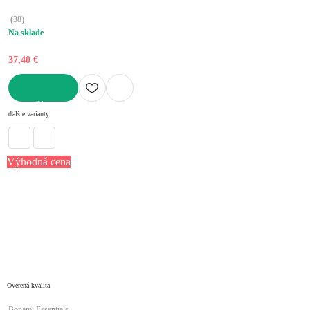
(
38
)
Na sklade
37,40 €
DO KOŠÍKA
ďalšie varianty
Výhodná cena
Overená kvalita
Bonami Essentials