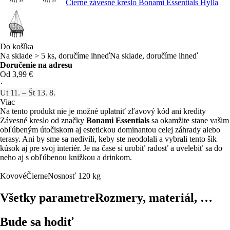
Čierne závesné kreslo Bonami Essentials Hylla
Do košíka
Na sklade > 5 ks, doručíme ihneď
Na sklade, doručíme ihneď
Doručenie na adresu
Od 3,99 €
·
Ut 11. – Št 13. 8.
Viac
Na tento produkt nie je možné uplatniť zľavový kód ani kredity
Závesné kreslo od značky
Bonami Essentials
sa okamžite stane vašim
obľúbeným útočiskom aj estetickou dominantou celej záhrady alebo
terasy. Ani by sme sa nedivili, keby ste neodolali a vybrali tento šik
kúsok aj pre svoj interiér. Je na čase si urobiť radosť a uvelebiť sa do
neho aj s obľúbenou knižkou a drinkom.
Kovové
Čierne
Nosnosť 120 kg
Všetky parametre
Rozmery, materiál, …
Bude sa hodiť