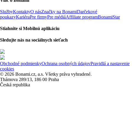
Viac o Bonami
Služby
Kontakty
O nás
Značky na Bonami
Darčekové
poukazy
Kariéra
Pre firmy
Pre médiá
Affiliate program
BonamiStar
Stiahnite si Mobilnú aplikáciu
Sledujte nás na sociálnych sieťach
Obchodné podmienky
Ochrana osobných údajov
Pravidlá a nastavenie
cookies
© 2026 Bonami.cz, a.s. Všetky práva vyhradené.
Thámova 289/13, 186 00 Praha
Česká republika