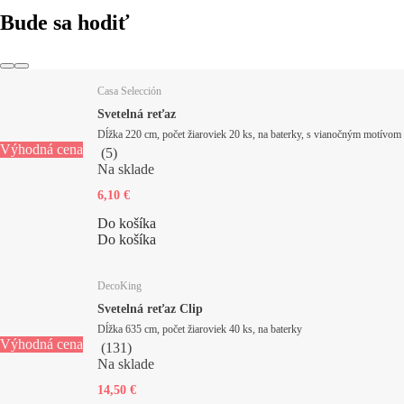
Bude sa hodiť
Casa Selección
Svetelná reťaz
Dĺžka 220 cm, počet žiaroviek 20 ks, na baterky, s vianočným motívom
Výhodná cena
(
5
)
Na sklade
6,10 €
Do košíka
Do košíka
DecoKing
Svetelná reťaz Clip
Dĺžka 635 cm, počet žiaroviek 40 ks, na baterky
Výhodná cena
(
131
)
Na sklade
14,50 €