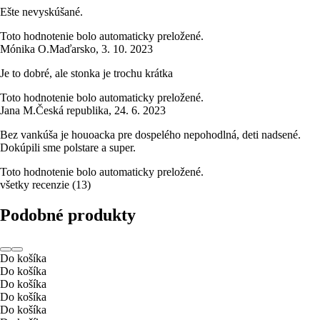
Ešte nevyskúšané.
Toto hodnotenie bolo automaticky preložené.
Mónika O.
Maďarsko
,
3. 10. 2023
Je to dobré, ale stonka je trochu krátka
Toto hodnotenie bolo automaticky preložené.
Jana M.
Česká republika
,
24. 6. 2023
Bez vankúša je houoacka pre dospelého nepohodlná, deti nadsené.
Dokúpili sme polstare a super.
Toto hodnotenie bolo automaticky preložené.
všetky recenzie
(
13
)
Podobné produkty
Do košíka
Do košíka
Do košíka
Do košíka
Do košíka