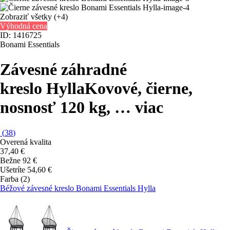
Zobraziť všetky
(+4)
Výhodná cena
ID: 1416725
Bonami Essentials
Závesné záhradné
kreslo Hylla
Kovové, čierne,
nosnosť 120 kg
, …
viac
(
38
)
Overená kvalita
37,40 €
Bežne 92 €
Ušetríte 54,60 €
Farba (2)
Béžové závesné kreslo Bonami Essentials Hylla