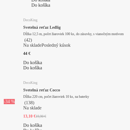
Do košíka
DecoKing
Svetelná reťaz Ledlig
Dĺžka 12,5 m, počet žiaroviek 100 ks, do zásuvky, s vianočným motívom
(
42
)
Na sklade
Posledný kúsok
44 €
Do košíka
Do košíka
DecoKing
Svetelná reťaz Cocco
Dĺžka 220 cm, počet žiaroviek 10 ks, na baterky
-34 %
(
138
)
Na sklade
13,10 €
19,90 €
Do košíka