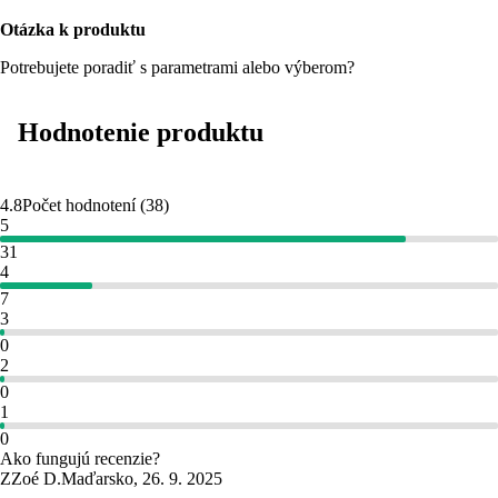
Otázka k produktu
Potrebujete poradiť s parametrami alebo výberom?
Hodnotenie produktu
4.8
Počet hodnotení
(
38
)
5
31
4
7
3
0
2
0
1
0
Ako fungujú recenzie?
Z
Zoé D.
Maďarsko
,
26. 9. 2025