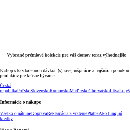
Prémiové vo
výpredaji
Vybrané prémiové kolekcie pre váš domov teraz výhodnejšie
E-shop s každodennou dávkou (s)novej inšpirácie a najširšou ponukou
produktov pre krásne bývanie.
Česká
republika
Poľsko
Slovensko
Rumunsko
Maďarsko
Chorvátsko
Litva
Lotyš
Informácie o nákupe
Všetko o nákupe
Doprava
Reklamácia a vrátenie
Platba
Ako fungujú
kredity