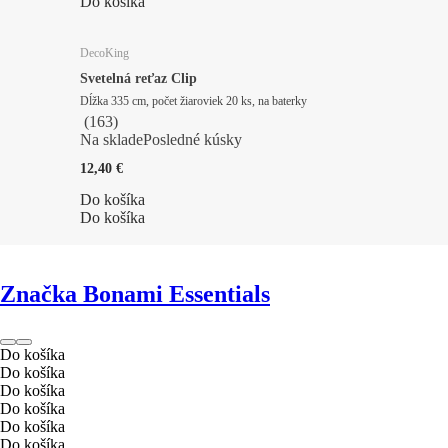
Do košíka
DecoKing
Svetelná reťaz Clip
Dĺžka 335 cm, počet žiaroviek 20 ks, na baterky
(
163
)
Na sklade
Posledné kúsky
12,40 €
Do košíka
Do košíka
Značka Bonami Essentials
Do košíka
Do košíka
Do košíka
Do košíka
Do košíka
Do košíka