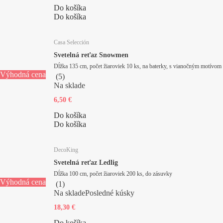
Do košíka
Do košíka
Casa Selección
Svetelná reťaz Snowmen
Dĺžka 135 cm, počet žiaroviek 10 ks, na baterky, s vianočným motívom
Výhodná cena
(
5
)
Na sklade
6,50 €
Do košíka
Do košíka
DecoKing
Svetelná reťaz Ledlig
Dĺžka 100 cm, počet žiaroviek 200 ks, do zásuvky
Výhodná cena
(
1
)
Na sklade
Posledné kúsky
18,30 €
Do košíka