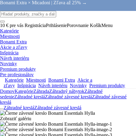
Bonami Extra × Micadoni |
Zľava až 25% →
10 € pre vás
Registrácia
Prihlásenie
Porovnanie
Košík
Menu
Kategórie
Miestnosti
Bonami Extra
Akcie a zľavy
Inšpirácia
Návrh interiéru
Novinky
Premium produkty
Pre profesionálov
Kategórie
Miestnosti
Bonami Extra
Akcie a
zľavy
Inšpirácia
Návrh interiéru
Novinky
Premium produkty
Domov
Kategórie
Záhrada
Záhradný nábytok
Záhradné
sedenie
Záhradné kreslá
Záhradné závesné kreslá
Záhradné závesné
kreslá
...
Záhradné kreslá
Záhradné závesné kreslá
Zobraziť galériu