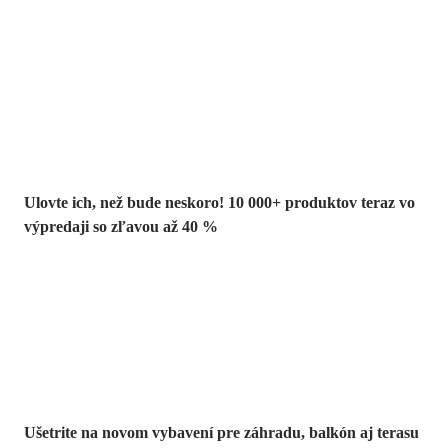
Summer Sale až
-40 %
Ulovte ich, než bude neskoro! 10 000+ produktov teraz vo
výpredaji so zľavou až 40 %
Záhrada vo
výpredaji
Ušetrite na novom vybavení pre záhradu, balkón aj terasu