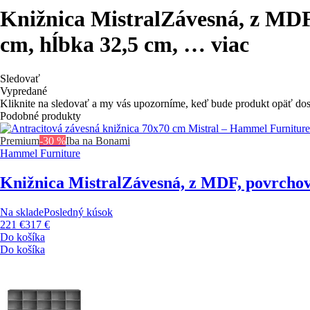
Knižnica Mistral
Závesná, z MDF,
cm, hĺbka 32,5 cm
, …
viac
Sledovať
Vypredané
Kliknite na sledovať a my vás upozorníme, keď bude produkt opäť do
Podobné produkty
Premium
-30 %
Iba na Bonami
Hammel Furniture
Knižnica Mistral
Závesná, z MDF, povrchová
Na sklade
Posledný kúsok
221 €
317 €
Do košíka
Do košíka