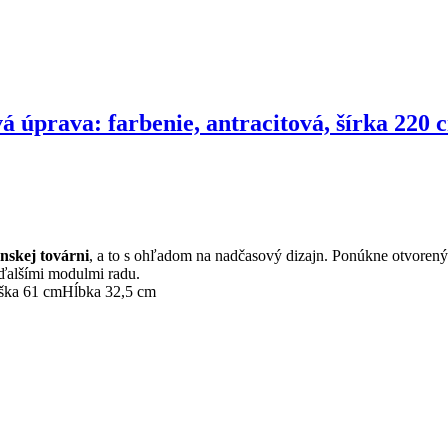
 úprava: farbenie, antracitová, šírka 220 
nskej továrni
, a to s ohľadom na nadčasový dizajn. Ponúkne otvorený 
 ďalšími modulmi radu.
ška 61 cm
Hĺbka 32,5 cm