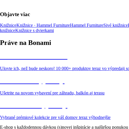
Objavte viac
Knižnice
Knižnice · Hammel Furniture
Hammel Furniture
Sivé knižnice
knižnice
Knižnice s dvierkami
Práve na Bonami
Summer Sale až -40 %
Ulovte ich, než bude neskoro! 10 000+ produktov teraz vo výpredaji 
Záhrada vo výpredaji
Ušetrite na novom vybavení pre záhradu, balkón aj terasu
Prémiové vo výpredaji
Vybrané prémiové kolekcie pre váš domov teraz výhodnejšie
E-shop s každodennou dávkou (s)novej inšpirácie a najširšou ponukou