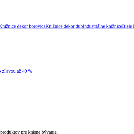
Knižnice dekor borovica
Knižnice dekor dub
Industriálne knižnice
Biele 
so zľavou až 40 %
 produktov pre krásne bývanie.