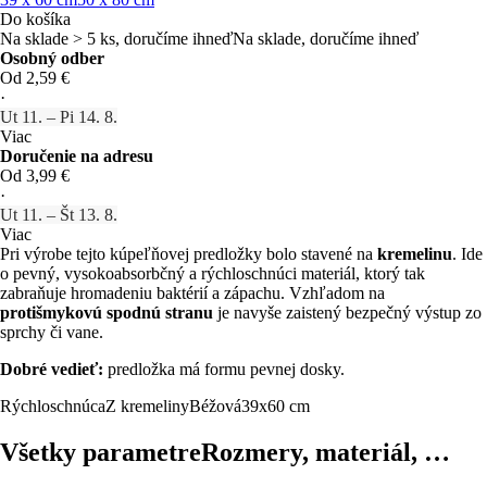
Do košíka
Na sklade > 5 ks, doručíme ihneď
Na sklade, doručíme ihneď
Osobný odber
Od 2,59 €
·
Ut 11. – Pi 14. 8.
Viac
Doručenie na adresu
Od 3,99 €
·
Ut 11. – Št 13. 8.
Viac
Pri výrobe tejto kúpeľňovej predložky bolo stavené na
kremelinu
. Ide
o pevný, vysokoabsorbčný a rýchloschnúci materiál, ktorý tak
zabraňuje hromadeniu baktérií a zápachu. Vzhľadom na
protišmykovú spodnú stranu
je navyše zaistený bezpečný výstup zo
sprchy či vane.
Dobré vedieť:
predložka má formu pevnej dosky.
Rýchloschnúca
Z kremeliny
Béžová
39x60 cm
Všetky parametre
Rozmery, materiál, …