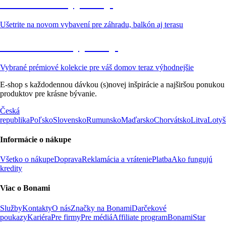
Záhrada vo výpredaji
Ušetrite na novom vybavení pre záhradu, balkón aj terasu
Prémiové vo výpredaji
Vybrané prémiové kolekcie pre váš domov teraz výhodnejšie
E-shop s každodennou dávkou (s)novej inšpirácie a najširšou ponukou
produktov pre krásne bývanie.
Česká
republika
Poľsko
Slovensko
Rumunsko
Maďarsko
Chorvátsko
Litva
Lotyš
Informácie o nákupe
Všetko o nákupe
Doprava
Reklamácia a vrátenie
Platba
Ako fungujú
kredity
Viac o Bonami
Služby
Kontakty
O nás
Značky na Bonami
Darčekové
poukazy
Kariéra
Pre firmy
Pre médiá
Affiliate program
BonamiStar