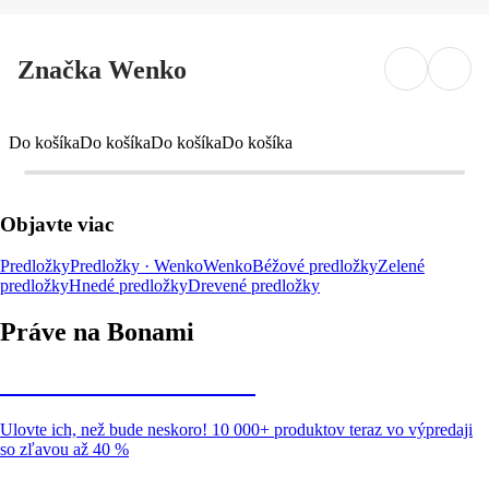
Značka Wenko
Do košíka
Do košíka
Do košíka
Do košíka
Objavte viac
Predložky
Predložky · Wenko
Wenko
Béžové predložky
Zelené
predložky
Hnedé predložky
Drevené predložky
Práve na Bonami
Summer Sale až -40 %
Ulovte ich, než bude neskoro! 10 000+ produktov teraz vo výpredaji
so zľavou až 40 %