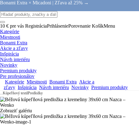
Bonami Extra × Micadoni |
Zľava až 25% →
10 € pre vás
Registrácia
Prihlásenie
Porovnanie
Košík
Menu
Kategórie
Miestnosti
Bonami Extra
Akcie a zľavy
Inšpirácia
Návrh interiéru
Novinky
Premium produkty
Pre profesionálov
Kategórie
Miestnosti
Bonami Extra
Akcie a
zľavy
Inšpirácia
Návrh interiéru
Novinky
Premium produkty
...
Kúpeľňový textil
Predložky
Zobraziť galériu