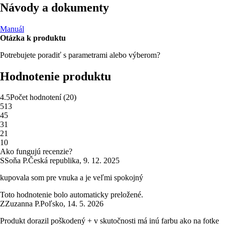
Návody a dokumenty
Manuál
Otázka k produktu
Potrebujete poradiť s parametrami alebo výberom?
Hodnotenie produktu
4.5
Počet hodnotení
(
20
)
5
13
4
5
3
1
2
1
1
0
Ako fungujú recenzie?
S
Soňa P.
Česká republika
,
9. 12. 2025
kupovala som pre vnuka a je veľmi spokojný
Toto hodnotenie bolo automaticky preložené.
Z
Zuzanna P.
Poľsko
,
14. 5. 2026
Produkt dorazil poškodený + v skutočnosti má inú farbu ako na fotke