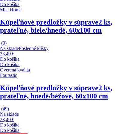
Do košíka
Mila Home
Kúpeľňové predložky v súprave
2 ks,
prateľné, biele/hnedé, 60x100 cm
(
3
)
Na sklade
Posledné kúsky
33,40 €
Do košíka
Do košíka
Overená kvalita
Foutastic
Kúpeľňové predložky v súprave
2 ks,
prateľné, hnedé/béžové, 60x100 cm
(
49
)
Na sklade
28,40 €
Do košíka
Do košíka