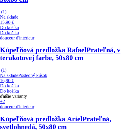
(
1
)
Na sklade
15,90 €
Do košíka
Do košíka
douceur d'intérieur
Kúpeľňová predložka Rafael
Prateľná, v
terakotovej farbe, 50x80 cm
(
1
)
Na sklade
Posledný kúsok
16,90 €
Do košíka
Do košíka
ďalšie varianty
+2
douceur d'intérieur
Kúpeľňová predložka Ariel
Prateľná,
svetlohnedá, 50x80 cm