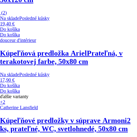
(
2
)
Na sklade
Posledné kúsky
19,40 €
Do košíka
Do košíka
douceur d'intérieur
Kúpeľňová predložka Ariel
Prateľná, v
terakotovej farbe, 50x80 cm
Na sklade
Posledné kúsky
17,90 €
Do košíka
Do košíka
ďalšie varianty
+2
Catherine Lansfield
Kúpeľňové predložky v súprave Armoni
2
ks, prateľné, WC, svetlohnedé, 50x80 cm