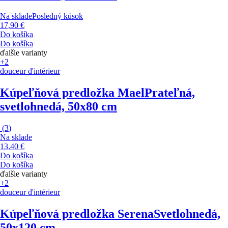
Na sklade
Posledný kúsok
17,90 €
Do košíka
Do košíka
ďalšie varianty
+2
douceur d'intérieur
Kúpeľňová predložka Mael
Prateľná,
svetlohnedá, 50x80 cm
(
3
)
Na sklade
13,40 €
Do košíka
Do košíka
ďalšie varianty
+2
douceur d'intérieur
Kúpeľňová predložka Serena
Svetlohnedá,
50x120 cm