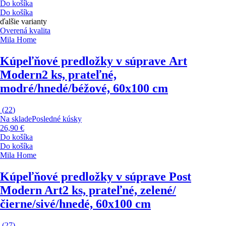
Do košíka
Do košíka
ďalšie varianty
Overená kvalita
Mila Home
Kúpeľňové predložky v súprave Art
Modern
2 ks, prateľné,
modré/hnedé/béžové, 60x100 cm
(
22
)
Na sklade
Posledné kúsky
26,90 €
Do košíka
Do košíka
Mila Home
Kúpeľňové predložky v súprave Post
Modern Art
2 ks, prateľné, zelené/
čierne/sivé/hnedé, 60x100 cm
(
27
)