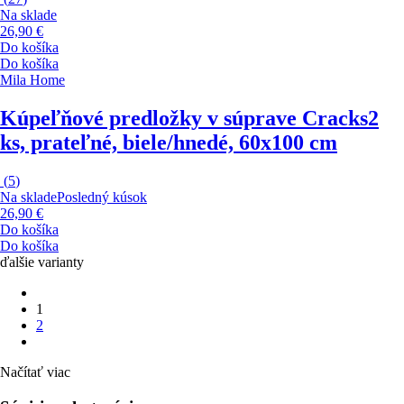
Na sklade
26,90 €
Do košíka
Do košíka
Mila Home
Kúpeľňové predložky v súprave Cracks
2
ks, prateľné, biele/hnedé, 60x100 cm
(
5
)
Na sklade
Posledný kúsok
26,90 €
Do košíka
Do košíka
ďalšie varianty
1
2
Načítať viac