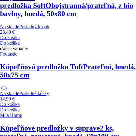
predložka Soft
Obojstranná/prateľná, z bio
bavlny, hnedá, 50x80 cm
Na sklade
Posledný kúsok
23,40 €
Do košíka
Do košíka
ďalšie varianty
Foutastic
Kúpeľňová predložka Tuft
Prateľná, hnedá,
50x75 cm
(
1
)
Na sklade
Posledné kúsky
14,90 €
Do košíka
Do košíka
Mila Home
Kúpeľňové predložky v súprave
2 ks,