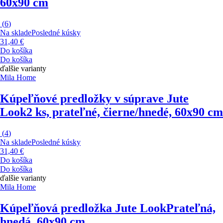
60x90 cm
(
6
)
Na sklade
Posledné kúsky
31,40 €
Do košíka
Do košíka
ďalšie varianty
Mila Home
Kúpeľňové predložky v súprave Jute
Look
2 ks, prateľné, čierne/hnedé, 60x90 cm
(
4
)
Na sklade
Posledné kúsky
31,40 €
Do košíka
Do košíka
ďalšie varianty
Mila Home
Kúpeľňová predložka Jute Look
Prateľná,
hnedá, 60x90 cm