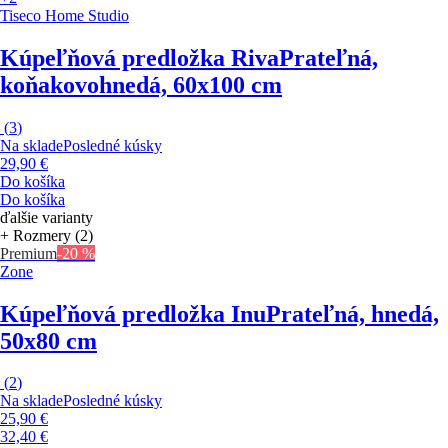
Tiseco Home Studio
Kúpeľňová predložka Riva
Prateľná,
koňakovohnedá, 60x100 cm
(
3
)
Na sklade
Posledné kúsky
29,90 €
Do košíka
Do košíka
ďalšie varianty
+ Rozmery (2)
Premium
-20 %
Zone
Kúpeľňová predložka Inu
Prateľná, hnedá,
50x80 cm
(
2
)
Na sklade
Posledné kúsky
25,90 €
32,40 €