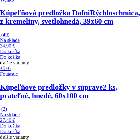
Kúpeľňová predložka Dafni
Rýchloschnúca,
z kremeliny, svetlohnedá, 39x60 cm
(
49
)
Na sklade
34,90 €
Do košíka
Do košíka
ďalšie varianty
+5
+6
Foutastic
Kúpeľňové predložky v súprave
2 ks,
prateľné, hnedé, 60x100 cm
(
2
)
Na sklade
27,40 €
Do košíka
Do košíka
ďalšie varianty