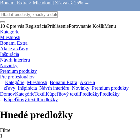
Bonami Extra × Micadoni |
Zľava až 25% →
10 € pre vás
Registrácia
Prihlásenie
Porovnanie
Košík
Menu
Kategórie
Miestnosti
Bonami Extra
Akcie a zľavy
Inšpirácia
Návrh interiéru
Novinky
Premium produkty
Pre profesionálov
Kategórie
Miestnosti
Bonami Extra
Akcie a
zľavy
Inšpirácia
Návrh interiéru
Novinky
Premium produkty
Domov
Kategórie
Textil
Kúpeľňový textil
Predložky
Predložky
...
Kúpeľňový textil
Predložky
Hnedé predložky
Filtre
1