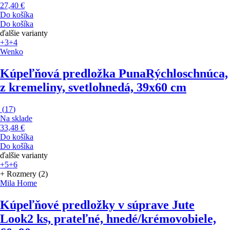
27,40 €
Do košíka
Do košíka
ďalšie varianty
+3
+4
Wenko
Kúpeľňová predložka Puna
Rýchloschnúca,
z kremeliny, svetlohnedá, 39x60 cm
(
17
)
Na sklade
33,48 €
Do košíka
Do košíka
ďalšie varianty
+5
+6
+ Rozmery (2)
Mila Home
Kúpeľňové predložky v súprave Jute
Look
2 ks, prateľné, hnedé/krémovobiele,