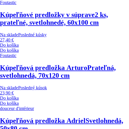
Foutastic
Kúpeľňové predložky v súprave
2 ks,
prateľné, svetlohnedé, 60x100 cm
Na sklade
Posledné kúsky
27,40 €
Do košíka
Do košíka
Foutastic
Kúpeľňová predložka Arturo
Prateľná,
svetlohnedá, 70x120 cm
Na sklade
Posledný kúsok
23,90 €
Do košíka
Do košíka
douceur d'intérieur
Kúpeľňová predložka Adriel
Svetlohnedá,
50x80 cm