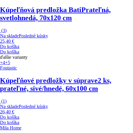
Kúpeľňová predložka Bati
Prateľná,
svetlohnedá, 70x120 cm
(
3
)
Na sklade
Posledné kúsky
25,40 €
Do košíka
Do košíka
ďalšie varianty
+4
+5
Foutastic
Kúpeľňové predložky v súprave
2 ks,
prateľné, sivé/hnedé, 60x100 cm
(
1
)
Na sklade
Posledné kúsky
26,40 €
Do košíka
Do košíka
Mila Home