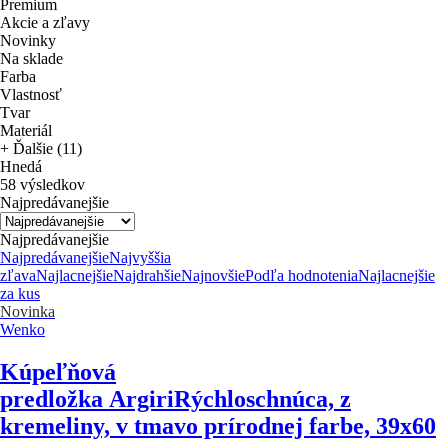
Premium
Akcie a zľavy
Novinky
Na sklade
Farba
Vlastnosť
Tvar
Materiál
+ Ďalšie (11)
Hnedá
58 výsledkov
Najpredávanejšie
Najpredávanejšie
Najpredávanejšie
Najvyššia
zľava
Najlacnejšie
Najdrahšie
Najnovšie
Podľa hodnotenia
Najlacnejšie
za kus
Novinka
Wenko
Kúpeľňová
predložka Argiri
Rýchloschnúca, z
kremeliny, v tmavo prírodnej farbe, 39x60