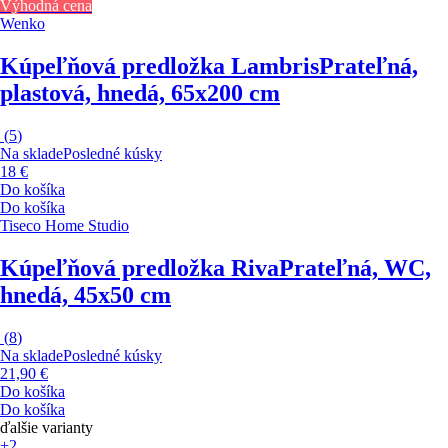
Výhodná cena
Wenko
Kúpeľňová predložka Lambris
Prateľná,
plastová, hnedá, 65x200 cm
(
5
)
Na sklade
Posledné kúsky
18 €
Do košíka
Do košíka
Tiseco Home Studio
Kúpeľňová predložka Riva
Prateľná, WC,
hnedá, 45x50 cm
(
8
)
Na sklade
Posledné kúsky
21,90 €
Do košíka
Do košíka
ďalšie varianty
+2