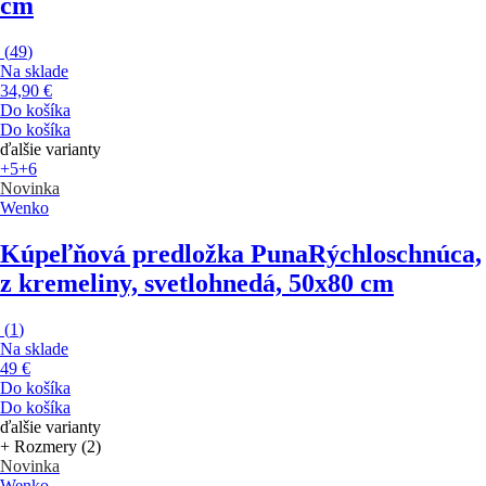
cm
(
49
)
Na sklade
34,90 €
Do košíka
Do košíka
ďalšie varianty
+5
+6
Novinka
Wenko
Kúpeľňová predložka Puna
Rýchloschnúca,
z kremeliny, svetlohnedá, 50x80 cm
(
1
)
Na sklade
49 €
Do košíka
Do košíka
ďalšie varianty
+ Rozmery (2)
Novinka
Wenko