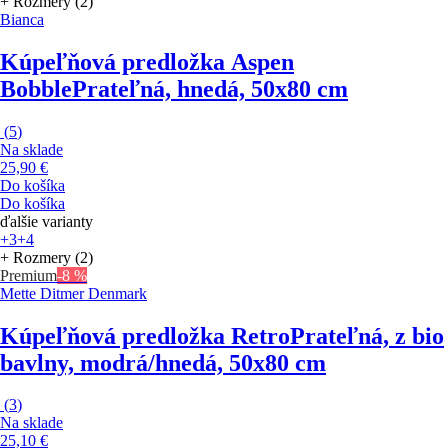
+ Rozmery (2)
Bianca
Kúpeľňová predložka Aspen
Bobble
Prateľná, hnedá, 50x80 cm
(
5
)
Na sklade
25,90 €
Do košíka
Do košíka
ďalšie varianty
+3
+4
+ Rozmery (2)
Premium
-8 %
Mette Ditmer Denmark
Kúpeľňová predložka Retro
Prateľná, z bio
bavlny, modrá/hnedá, 50x80 cm
(
3
)
Na sklade
25,10 €