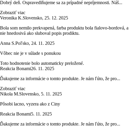
Dobrý deň. Ospravedlňujeme sa za prípadné nepríjemnosti. Náš...
Zobraziť viac
Veronika K.
Slovensko
,
25. 12. 2025
Bola som nemilo prekvapená, farba produktu bola fialovo-bordová, a
nie hnedosivá ako sluboval popis prodiktu.
Anna S.
Poľsko
,
24. 11. 2025
Vôbec nie je v súlade s ponukou
Toto hodnotenie bolo automaticky preložené.
Reakcia Bonami
26. 11. 2025
Ďakujeme za informácie o tomto produkte. Je nám ľúto, že pro...
Zobraziť viac
Nikola M.
Slovensko
,
5. 11. 2025
Pôsobi lacno, vyzera ako z Ciny
Reakcia Bonami
5. 11. 2025
Ďakujeme za informácie o tomto produkte. Je nám ľúto, že pro...