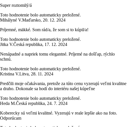
Super roztomilý/á
Toto hodnotenie bolo automaticky preložené.
Mihályné V.
Maďarsko
,
20. 12. 2024
Príjemné, mäkké. Som rád/a, že som si to kúpil/a!
Toto hodnotenie bolo automaticky preložené.
Jitka V.
Česká republika
,
17. 12. 2024
Nenápadné a napriek tomu elegantné. Príjemé na došľap, rýchlo
schnú.
Toto hodnotenie bolo automaticky preložené.
Kristina V.
Litva
,
28. 11. 2024
Predčili moje očakávania, pretože za túto cenu vyzerajú veľmi kvalitne
a draho. Dokonale sa hodí do interiéru našej kúpeľne
Toto hodnotenie bolo automaticky preložené.
Heda M.
Česká republika
,
24. 7. 2024
Koberecky sú veľmi kvalitné. Vyzerajú v reale lepšie ako na foto.
Odporúcam