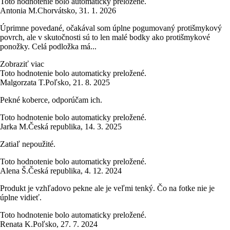
Toto hodnotenie bolo automaticky preložené.
Antonia M.
Chorvátsko
,
31. 1. 2026
Úprimne povedané, očakával som úplne pogumovaný protišmykový
povrch, ale v skutočnosti sú to len malé bodky ako protišmykové
ponožky. Celá podložka má...
Zobraziť viac
Toto hodnotenie bolo automaticky preložené.
Malgorzata T.
Poľsko
,
21. 8. 2025
Pekné koberce, odporúčam ich.
Toto hodnotenie bolo automaticky preložené.
Jarka M.
Česká republika
,
14. 3. 2025
Zatiaľ nepoužité.
Toto hodnotenie bolo automaticky preložené.
Alena Š.
Česká republika
,
4. 12. 2024
Produkt je vzhľadovo pekne ale je veľmi tenký. Čo na fotke nie je
úplne vidieť.
Toto hodnotenie bolo automaticky preložené.
Renata K.
Poľsko
,
27. 7. 2024