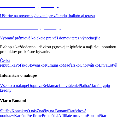
Záhrada vo výpredaji
Ušetrite na novom vybavení pre záhradu, balkón aj terasu
Prémiové vo výpredaji
Vybrané prémiové kolekcie pre váš domov teraz výhodnejšie
E-shop s každodennou dávkou (s)novej inšpirácie a najširšou ponukou
produktov pre krásne bývanie.
Česká
republika
Poľsko
Slovensko
Rumunsko
Maďarsko
Chorvátsko
Litva
Lotyš
Informácie o nákupe
Všetko o nákupe
Doprava
Reklamácia a vrátenie
Platba
Ako fungujú
kredity
Viac o Bonami
Služby
Kontakty
O nás
Značky na Bonami
Darčekové
poukazy
Kariéra
Pre firmy
Pre médiá
Affiliate program
BonamiStar