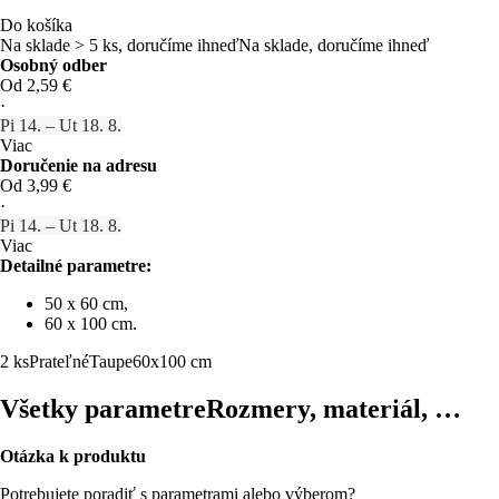
Do košíka
Na sklade > 5 ks, doručíme ihneď
Na sklade, doručíme ihneď
Osobný odber
Od 2,59 €
·
Pi 14. – Ut 18. 8.
Viac
Doručenie na adresu
Od 3,99 €
·
Pi 14. – Ut 18. 8.
Viac
Detailné parametre:
50 x 60 cm,
60 x 100 cm.
2 ks
Prateľné
Taupe
60x100 cm
Všetky parametre
Rozmery, materiál, …
Otázka k produktu
Potrebujete poradiť s parametrami alebo výberom?