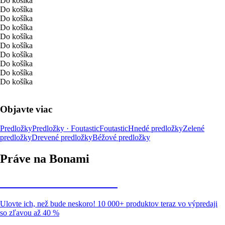
Do košíka
Do košíka
Do košíka
Do košíka
Do košíka
Do košíka
Do košíka
Do košíka
Do košíka
Do košíka
Objavte viac
Predložky
Predložky · Foutastic
Foutastic
Hnedé predložky
Zelené
predložky
Drevené predložky
Béžové predložky
Práve na Bonami
Summer Sale až -40 %
Ulovte ich, než bude neskoro! 10 000+ produktov teraz vo výpredaji
so zľavou až 40 %