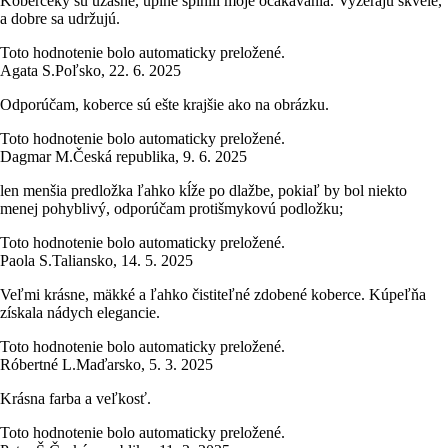
Koberčeky sú úžasné, úplne splnili moje očakávania. Vyzerajú skvele,
a dobre sa udržujú.
Toto hodnotenie bolo automaticky preložené.
Agata S.
Poľsko
,
22. 6. 2025
Odporúčam, koberce sú ešte krajšie ako na obrázku.
Toto hodnotenie bolo automaticky preložené.
Dagmar M.
Česká republika
,
9. 6. 2025
len menšia predložka ľahko kĺže po dlažbe, pokiaľ by bol niekto
menej pohyblivý, odporúčam protišmykovú podložku;
Toto hodnotenie bolo automaticky preložené.
Paola S.
Taliansko
,
14. 5. 2025
Veľmi krásne, mäkké a ľahko čistiteľné zdobené koberce. Kúpeľňa
získala nádych elegancie.
Toto hodnotenie bolo automaticky preložené.
Róbertné L.
Maďarsko
,
5. 3. 2025
Krásna farba a veľkosť.
Toto hodnotenie bolo automaticky preložené.