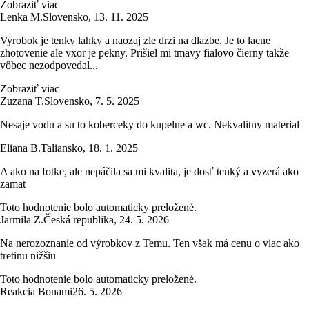
Zobraziť viac
Lenka M.
Slovensko
,
13. 11. 2025
Vyrobok je tenky lahky a naozaj zle drzi na dlazbe. Je to lacne
zhotovenie ale vxor je pekny. Prišiel mi tmavy fialovo čierny takže
vôbec nezodpovedal...
Zobraziť viac
Zuzana T.
Slovensko
,
7. 5. 2025
Nesaje vodu a su to koberceky do kupelne a wc. Nekvalitny material
Eliana B.
Taliansko
,
18. 1. 2025
A ako na fotke, ale nepáčila sa mi kvalita, je dosť tenký a vyzerá ako
zamat
Toto hodnotenie bolo automaticky preložené.
Jarmila Z.
Česká republika
,
24. 5. 2026
Na nerozoznanie od výrobkov z Temu. Ten však má cenu o viac ako
tretinu nižšiu
Toto hodnotenie bolo automaticky preložené.
Reakcia Bonami
26. 5. 2026