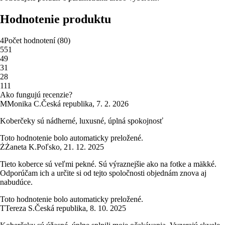
Hodnotenie produktu
4
Počet hodnotení
(
80
)
5
51
4
9
3
1
2
8
1
11
Ako fungujú recenzie?
M
Monika C.
Česká republika
,
7. 2. 2026
Koberčeky sú nádherné, luxusné, úplná spokojnosť
Toto hodnotenie bolo automaticky preložené.
Ż
Żaneta K.
Poľsko
,
21. 12. 2025
Tieto koberce sú veľmi pekné. Sú výraznejšie ako na fotke a mäkké.
Odporúčam ich a určite si od tejto spoločnosti objednám znova aj
nabudúce.
Toto hodnotenie bolo automaticky preložené.
T
Tereza S.
Česká republika
,
8. 10. 2025