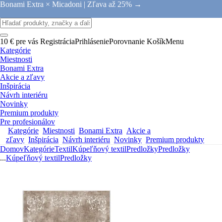
Bonami Extra × Micadoni |
Zľava až 25% →
10 € pre vás
Registrácia
Prihlásenie
Porovnanie
Košík
Menu
Kategórie
Miestnosti
Bonami Extra
Akcie a zľavy
Inšpirácia
Návrh interiéru
Novinky
Premium produkty
Pre profesionálov
Kategórie
Miestnosti
Bonami Extra
Akcie a
zľavy
Inšpirácia
Návrh interiéru
Novinky
Premium produkty
Domov
Kategórie
Textil
Kúpeľňový textil
Predložky
Predložky
...
Kúpeľňový textil
Predložky