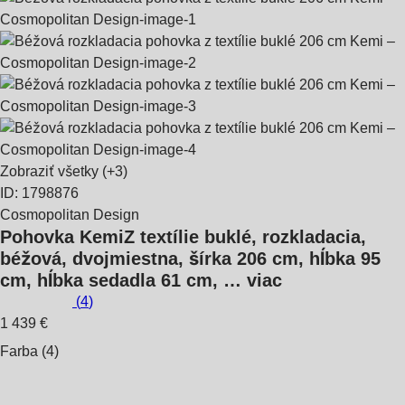
Zobraziť všetky
(+3)
ID: 1798876
Cosmopolitan Design
Pohovka Kemi
Z textílie buklé, rozkladacia,
béžová, dvojmiestna, šírka 206 cm, hĺbka 95
cm, hĺbka sedadla 61 cm
, …
viac
(
4
)
1 439 €
Farba (4)