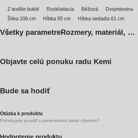
Z textílie buklé
Rozkladacia
Béžová
Dvojmiestna
Šírka 206 cm
Hĺbka 95 cm
Hĺbka sedadla 61 cm
Všetky parametre
Rozmery, materiál, …
Objavte celú ponuku radu Kemi
Bude sa hodiť
Otázka k produktu
Potrebujete poradiť s parametrami alebo výberom?
Hodnotenie produktu