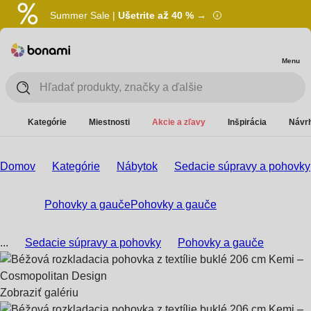
Summer Sale |
Ušetrite až 40 % →
Menu
Kategórie
Miestnosti
Akcie a zľavy
Inšpirácia
Návrh
Domov
Kategórie
Nábytok
Sedacie súpravy a pohovky
Pohovky a gauče
Pohovky a gauče
...
Sedacie súpravy a pohovky
Pohovky a gauče
Zobraziť galériu