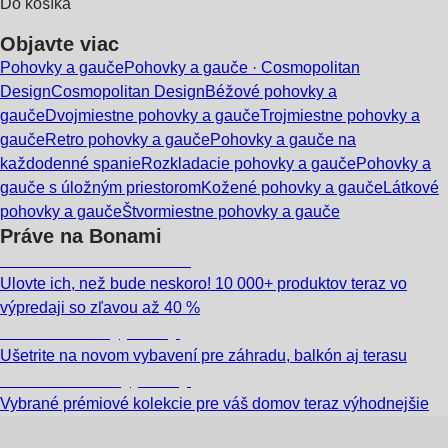
Do košíka
Objavte viac
Pohovky a gauče
Pohovky a gauče · Cosmopolitan
Design
Cosmopolitan Design
Béžové pohovky a
gauče
Dvojmiestne pohovky a gauče
Trojmiestne pohovky a
gauče
Retro pohovky a gauče
Pohovky a gauče na
každodenné spanie
Rozkladacie pohovky a gauče
Pohovky a
gauče s úložným priestorom
Kožené pohovky a gauče
Látkové
pohovky a gauče
Štvormiestne pohovky a gauče
Práve na Bonami
Summer Sale až -40 %
Ulovte ich, než bude neskoro! 10 000+ produktov teraz vo
výpredaji so zľavou až 40 %
Záhrada vo výpredaji
Ušetrite na novom vybavení pre záhradu, balkón aj terasu
Prémiové vo výpredaji
Vybrané prémiové kolekcie pre váš domov teraz výhodnejšie