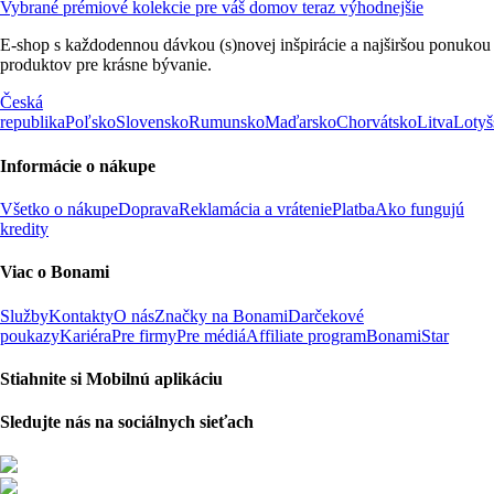
Vybrané prémiové kolekcie pre váš domov teraz výhodnejšie
E-shop s každodennou dávkou (s)novej inšpirácie a najširšou ponukou
produktov pre krásne bývanie.
Česká
republika
Poľsko
Slovensko
Rumunsko
Maďarsko
Chorvátsko
Litva
Lotyš
Informácie o nákupe
Všetko o nákupe
Doprava
Reklamácia a vrátenie
Platba
Ako fungujú
kredity
Viac o Bonami
Služby
Kontakty
O nás
Značky na Bonami
Darčekové
poukazy
Kariéra
Pre firmy
Pre médiá
Affiliate program
BonamiStar
Stiahnite si Mobilnú aplikáciu
Sledujte nás na sociálnych sieťach