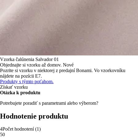
Vzorka čalúnenia
Salvador 01
Objednajte si vzorku až domov.
Nové
Pozrite si vzorku v niektorej z predajní Bonami.
Vo vzorkovníku
nájdete na pozícii E7.
Produkty s týmto poťahom.
Získať vzorku
Otázka k produktu
Potrebujete poradiť s parametrami alebo výberom?
Hodnotenie produktu
4
Počet hodnotení
(
1
)
5
0