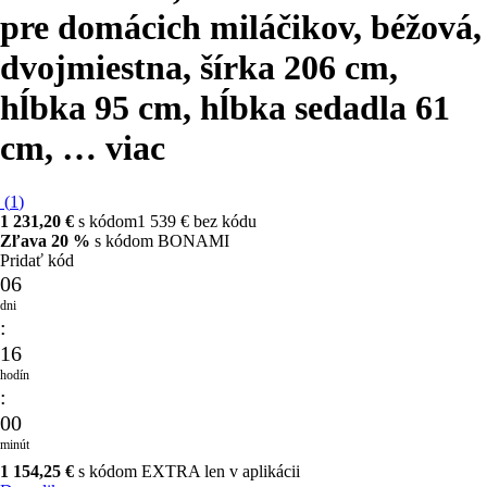
pre domácich miláčikov, béžová,
dvojmiestna, šírka 206 cm,
hĺbka 95 cm, hĺbka sedadla 61
cm
, …
viac
(
1
)
1 231,20 €
s kódom
1 539 € bez kódu
Zľava 20 %
s kódom BONAMI
Pridať kód
06
dni
:
16
hodín
:
00
minút
1 154,25 €
s kódom EXTRA len v aplikácii