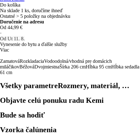
Do košíka
Na sklade 1 ks, doručíme ihneď
Ostatné > 5 položky na objednávku
Doručenie na adresu
Od 44,99 €
·
Od Ut 11. 8.
Vynesenie do bytu a ďalšie služby
Viac
Zamatová
Rozkladacia
Vodoodolná/vhodná pre domácich
miláčikov
Béžová
Dvojmiestna
Šírka 206 cm
Hĺbka 95 cm
Hĺbka sedadla
61 cm
Všetky parametre
Rozmery, materiál, …
Objavte celú ponuku radu Kemi
Bude sa hodiť
Vzorka čalúnenia