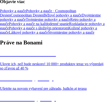
Objavte viac
Pohovky a gauče
Pohovky a gauče · Cosmopolitan
Design
Cosmopolitan Design
Béžové pohovky a gauče
Dvojmiestne
pohovky a gauče
Trojmiestne pohovky a gauče
Retro pohovky a
gauče
Pohovky a gauče na každodenné spanie
Rozkladacie pohovky a
gauče
Pohovky a gauče s úložným priestorom
Kožené pohovky a
gauče
Látkové pohovky a gauče
Štvormiestne pohovky a gauče
Práve na Bonami
Summer Sale až -40 %
Ulovte ich, než bude neskoro! 10 000+ produktov teraz vo výpredaji
so zľavou až 40 %
Záhrada vo výpredaji
Ušetrite na novom vybavení pre záhradu, balkón aj terasu
Prémiové vo výpredaji