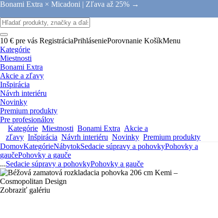
Bonami Extra × Micadoni |
Zľava až 25% →
10 € pre vás
Registrácia
Prihlásenie
Porovnanie
Košík
Menu
Kategórie
Miestnosti
Bonami Extra
Akcie a zľavy
Inšpirácia
Návrh interiéru
Novinky
Premium produkty
Pre profesionálov
Kategórie
Miestnosti
Bonami Extra
Akcie a
zľavy
Inšpirácia
Návrh interiéru
Novinky
Premium produkty
Domov
Kategórie
Nábytok
Sedacie súpravy a pohovky
Pohovky a
gauče
Pohovky a gauče
...
Sedacie súpravy a pohovky
Pohovky a gauče
Zobraziť galériu