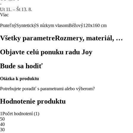
·
Ut 11. – Št 13. 8.
Viac
Prateľný
Syntetický
S nízkym vlasom
Béžový
120x160 cm
Všetky parametre
Rozmery, materiál, …
Objavte celú ponuku radu Joy
Bude sa hodiť
Otázka k produktu
Potrebujete poradiť s parametrami alebo výberom?
Hodnotenie produktu
1
Počet hodnotení
(
1
)
5
0
4
0
3
0