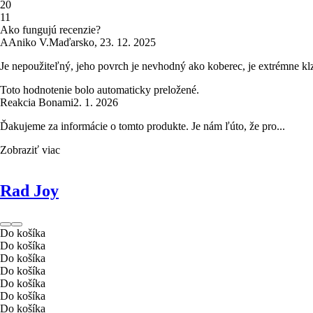
2
0
1
1
Ako fungujú recenzie?
A
Aniko V.
Maďarsko
,
23. 12. 2025
Je nepoužiteľný, jeho povrch je nevhodný ako koberec, je extrémne kl
Toto hodnotenie bolo automaticky preložené.
Reakcia Bonami
2. 1. 2026
Ďakujeme za informácie o tomto produkte. Je nám ľúto, že pro...
Zobraziť viac
Rad Joy
Do košíka
Do košíka
Do košíka
Do košíka
Do košíka
Do košíka
Do košíka