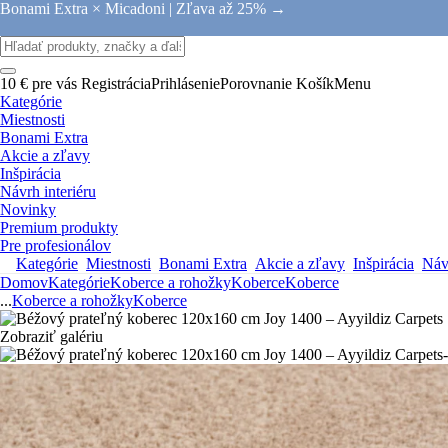
Bonami Extra × Micadoni |
Zľava až 25% →
10 € pre vás
Registrácia
Prihlásenie
Porovnanie
Košík
Menu
Kategórie
Miestnosti
Bonami Extra
Akcie a zľavy
Inšpirácia
Návrh interiéru
Novinky
Premium produkty
Pre profesionálov
Kategórie
Miestnosti
Bonami Extra
Akcie a zľavy
Inšpirácia
Návr
Domov
Kategórie
Koberce a rohožky
Koberce
Koberce
...
Koberce a rohožky
Koberce
Zobraziť galériu