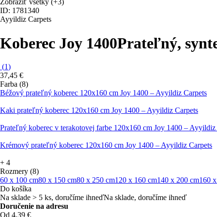
Zobraziť všetky
(+3)
ID: 1781340
Ayyildiz Carpets
Koberec Joy 1400
Prateľný, synt
(
1
)
37,45 €
Farba (8)
Béžový prateľný koberec 120x160 cm Joy 1400 – Ayyildiz Carpets
Kaki prateľný koberec 120x160 cm Joy 1400 – Ayyildiz Carpets
Prateľný koberec v terakotovej farbe 120x160 cm Joy 1400 – Ayyildiz
Krémový prateľný koberec 120x160 cm Joy 1400 – Ayyildiz Carpets
+
4
Rozmery (8)
60 x 100 cm
80 x 150 cm
80 x 250 cm
120 x 160 cm
140 x 200 cm
160 x
Do košíka
Na sklade > 5 ks, doručíme ihneď
Na sklade, doručíme ihneď
Doručenie na adresu
Od 4,39 €