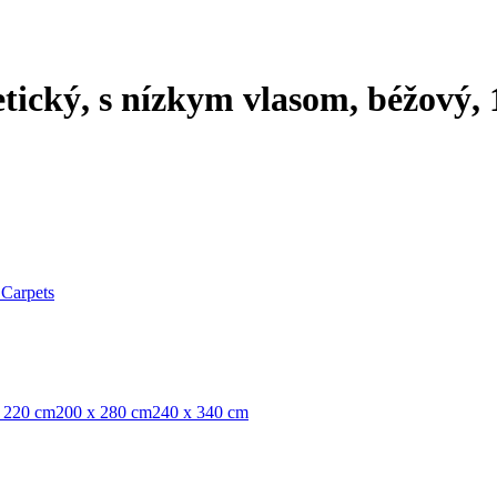
etický, s nízkym vlasom, béžový,
 Carpets
 220 cm
200 x 280 cm
240 x 340 cm