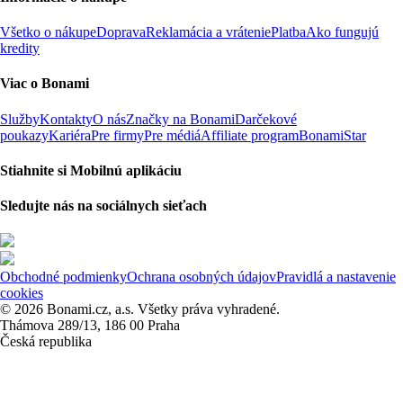
Všetko o nákupe
Doprava
Reklamácia a vrátenie
Platba
Ako fungujú
kredity
Viac o Bonami
Služby
Kontakty
O nás
Značky na Bonami
Darčekové
poukazy
Kariéra
Pre firmy
Pre médiá
Affiliate program
BonamiStar
Stiahnite si Mobilnú aplikáciu
Sledujte nás na sociálnych sieťach
Obchodné podmienky
Ochrana osobných údajov
Pravidlá a nastavenie
cookies
© 2026 Bonami.cz, a.s. Všetky práva vyhradené.
Thámova 289/13, 186 00 Praha
Česká republika