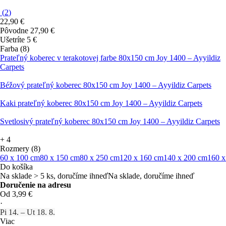
(
2
)
22,90 €
Pôvodne
27,90 €
Ušetríte 5 €
Farba (8)
Prateľný koberec v terakotovej farbe 80x150 cm Joy 1400 – Ayyildiz
Carpets
Béžový prateľný koberec 80x150 cm Joy 1400 – Ayyildiz Carpets
Kaki prateľný koberec 80x150 cm Joy 1400 – Ayyildiz Carpets
Svetlosivý prateľný koberec 80x150 cm Joy 1400 – Ayyildiz Carpets
+
4
Rozmery (8)
60 x 100 cm
80 x 150 cm
80 x 250 cm
120 x 160 cm
140 x 200 cm
160 x
Do košíka
Na sklade > 5 ks, doručíme ihneď
Na sklade, doručíme ihneď
Doručenie na adresu
Od 3,99 €
·
Pi 14. – Ut 18. 8.
Viac