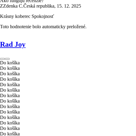
Ako fungujú recenzie?
Z
Zdenka C.
Česká republika
,
15. 12. 2025
Krásny koberec Spokojnosť
Toto hodnotenie bolo automaticky preložené.
Rad Joy
Do košíka
Do košíka
Do košíka
Do košíka
Do košíka
Do košíka
Do košíka
Do košíka
Do košíka
Do košíka
Do košíka
Do košíka
Do košíka
Do košíka