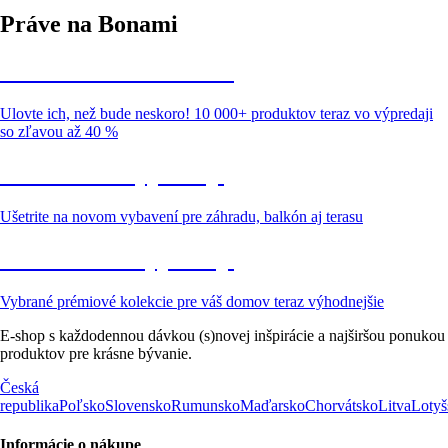
Práve na Bonami
Summer Sale až -40 %
Ulovte ich, než bude neskoro! 10 000+ produktov teraz vo výpredaji
so zľavou až 40 %
Záhrada vo výpredaji
Ušetrite na novom vybavení pre záhradu, balkón aj terasu
Prémiové vo výpredaji
Vybrané prémiové kolekcie pre váš domov teraz výhodnejšie
E-shop s každodennou dávkou (s)novej inšpirácie a najširšou ponukou
produktov pre krásne bývanie.
Česká
republika
Poľsko
Slovensko
Rumunsko
Maďarsko
Chorvátsko
Litva
Lotyš
Informácie o nákupe