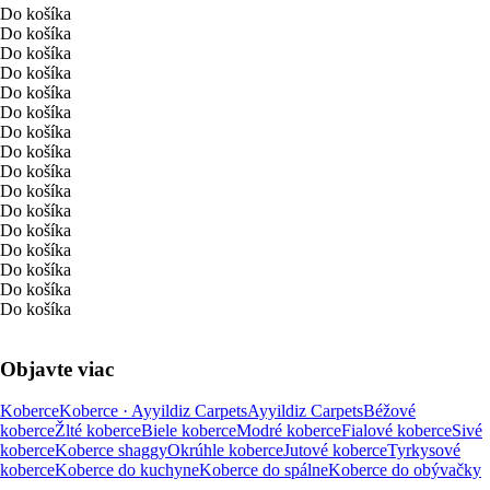
Do košíka
Do košíka
Do košíka
Do košíka
Do košíka
Do košíka
Do košíka
Do košíka
Do košíka
Do košíka
Do košíka
Do košíka
Do košíka
Do košíka
Do košíka
Do košíka
Objavte viac
Koberce
Koberce · Ayyildiz Carpets
Ayyildiz Carpets
Béžové
koberce
Žlté koberce
Biele koberce
Modré koberce
Fialové koberce
Sivé
koberce
Koberce shaggy
Okrúhle koberce
Jutové koberce
Tyrkysové
koberce
Koberce do kuchyne
Koberce do spálne
Koberce do obývačky