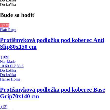
Do košíka
Do košíka
Bude sa hodiť
-17 %
Flair Rugs
Protišmyková podložka pod koberec Anti
Slip
80x150 cm
(
109
)
Na sklade
10,60 €
12,83 €
Do košíka
Do košíka
Hanse Home
Protišmyková podložka pod koberec Base
Grip
70x140 cm
(
12
)