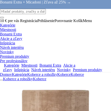
Bonami Extra × Micadoni |
Zľava až 25% →
10 € pre vás
Registrácia
Prihlásenie
Porovnanie
Košík
Menu
Kategórie
Miestnosti
Bonami Extra
Akcie a zľavy
Inšpirácia
Návrh interiéru
Novinky
Premium produkty
Pre profesionálov
Kategórie
Miestnosti
Bonami Extra
Akcie a
zľavy
Inšpirácia
Návrh interiéru
Novinky
Premium produkty
Domov
Kategórie
Koberce a rohožky
Koberce
Koberce
...
Koberce a rohožky
Koberce