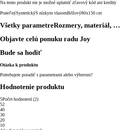
Na tento produkt nie je možné uplatniť zľavový kód ani kredity
Prateľný
Syntetický
S nízkym vlasom
Béžový
80x150 cm
Všetky parametre
Rozmery, materiál, …
Objavte celú ponuku radu Joy
Bude sa hodiť
Otázka k produktu
Potrebujete poradiť s parametrami alebo výberom?
Hodnotenie produktu
5
Počet hodnotení
(
2
)
5
2
4
0
3
0
2
0
1
0