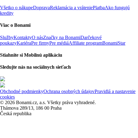
Všetko o nákupe
Doprava
Reklamácia a vrátenie
Platba
Ako fungujú
kredity
Viac o Bonami
Služby
Kontakty
O nás
Značky na Bonami
Darčekové
poukazy
Kariéra
Pre firmy
Pre médiá
Affiliate program
BonamiStar
Stiahnite si Mobilnú aplikáciu
Sledujte nás na sociálnych sieťach
Obchodné podmienky
Ochrana osobných údajov
Pravidlá a nastavenie
cookies
© 2026 Bonami.cz, a.s. Všetky práva vyhradené.
Thámova 289/13, 186 00 Praha
Česká republika