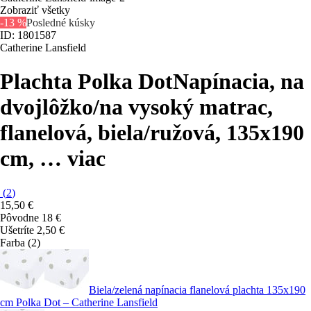
Zobraziť všetky
-13 %
Posledné kúsky
ID: 1801587
Catherine Lansfield
Plachta Polka Dot
Napínacia, na
dvojlôžko/na vysoký matrac,
flanelová, biela/ružová, 135x190
cm
, …
viac
(
2
)
15,50 €
Pôvodne
18 €
Ušetríte 2,50 €
Farba (2)
Biela/zelená napínacia flanelová plachta 135x190
cm Polka Dot – Catherine Lansfield