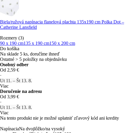
Biela/ružová napínacia flanelová plachta 135x190 cm Polka Dot –
Catherine Lansfield
Rozmery (3)
90 x 190 cm
135 x 190 cm
150 x 200 cm
Do košíka
Na sklade 5 ks, doručíme ihneď
Ostatné > 5 položky na objednávku
Osobný odber
Od 2,59 €
·
Ut 11. – Št 13. 8.
Viac
Doručenie na adresu
Od 3,99 €
·
Ut 11. – Št 13. 8.
Viac
Na tento produkt nie je možné uplatniť zľavový kód ani kredity
Napínacia
Na dvojlôžko/na vysoký