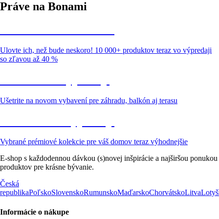
Práve na Bonami
Summer Sale až -40 %
Ulovte ich, než bude neskoro! 10 000+ produktov teraz vo výpredaji
so zľavou až 40 %
Záhrada vo výpredaji
Ušetrite na novom vybavení pre záhradu, balkón aj terasu
Prémiové vo výpredaji
Vybrané prémiové kolekcie pre váš domov teraz výhodnejšie
E-shop s každodennou dávkou (s)novej inšpirácie a najširšou ponukou
produktov pre krásne bývanie.
Česká
republika
Poľsko
Slovensko
Rumunsko
Maďarsko
Chorvátsko
Litva
Lotyš
Informácie o nákupe