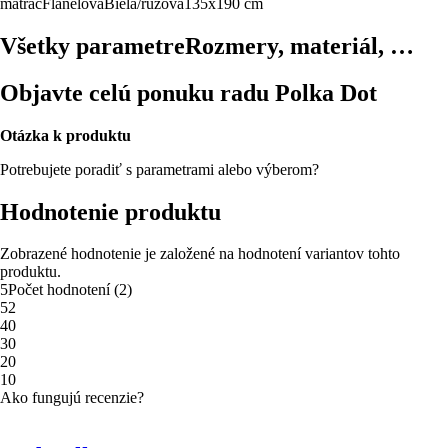
matrac
Flanelová
Biela/ružová
135x190 cm
Všetky parametre
Rozmery, materiál, …
Objavte celú ponuku radu Polka Dot
Otázka k produktu
Potrebujete poradiť s parametrami alebo výberom?
Hodnotenie produktu
Zobrazené hodnotenie je založené na hodnotení variantov tohto
produktu.
5
Počet hodnotení
(
2
)
5
2
4
0
3
0
2
0
1
0
Ako fungujú recenzie?