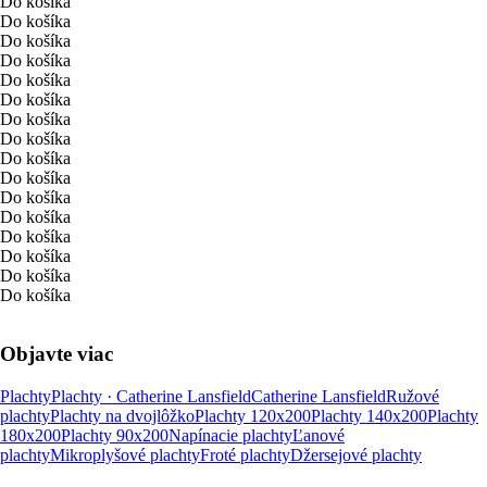
Do košíka
Do košíka
Do košíka
Do košíka
Do košíka
Do košíka
Do košíka
Do košíka
Do košíka
Do košíka
Do košíka
Do košíka
Do košíka
Do košíka
Do košíka
Do košíka
Objavte viac
Plachty
Plachty · Catherine Lansfield
Catherine Lansfield
Ružové
plachty
Plachty na dvojlôžko
Plachty 120x200
Plachty 140x200
Plachty
180x200
Plachty 90x200
Napínacie plachty
Ľanové
plachty
Mikroplyšové plachty
Froté plachty
Džersejové plachty