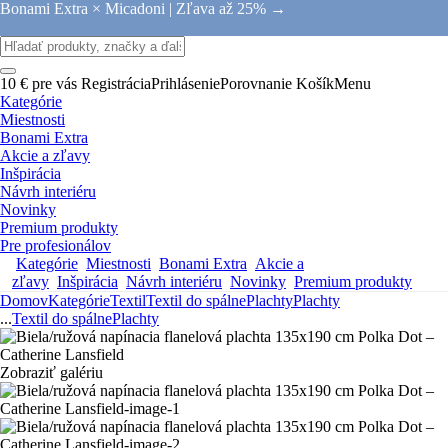
Bonami Extra × Micadoni |
Zľava až 25% →
10 € pre vás
Registrácia
Prihlásenie
Porovnanie
Košík
Menu
Kategórie
Miestnosti
Bonami Extra
Akcie a zľavy
Inšpirácia
Návrh interiéru
Novinky
Premium produkty
Pre profesionálov
Kategórie
Miestnosti
Bonami Extra
Akcie a
zľavy
Inšpirácia
Návrh interiéru
Novinky
Premium produkty
Domov
Kategórie
Textil
Textil do spálne
Plachty
Plachty
...
Textil do spálne
Plachty
Zobraziť galériu