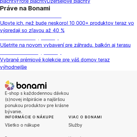
plachty
Froté plachty
Džersejové plachty
Práve na Bonami
Summer Sale až -40 %
Ulovte ich, než bude neskoro! 10 000+ produktov teraz vo
výpredaji so zľavou až 40 %
Záhrada vo výpredaji
Ušetrite na novom vybavení pre záhradu, balkón aj terasu
Prémiové vo výpredaji
Vybrané prémiové kolekcie pre váš domov teraz
výhodnejšie
E-shop s každodennou dávkou
(s)novej inšpirácie a najširšou
ponukou produktov pre krásne
bývanie.
INFORMÁCIE O NÁKUPE
VIAC O BONAMI
Všetko o nákupe
Služby