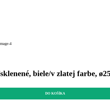
klenené, biele/v zlatej farbe, ø
DO KOŠÍKA