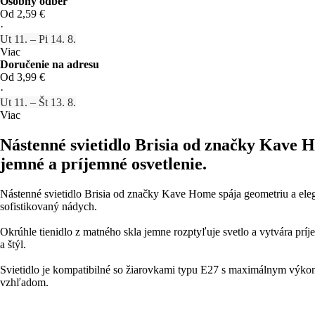
Osobný odber
Od 2,59 €
·
Ut 11. – Pi 14. 8.
Viac
Doručenie na adresu
Od 3,99 €
·
Ut 11. – Št 13. 8.
Viac
Nástenné svietidlo Brisia od značky Kave
jemné a príjemné osvetlenie.
Nástenné svietidlo Brisia od značky Kave Home spája geometriu a ele
sofistikovaný nádych.
Okrúhle tienidlo z matného skla jemne rozptyľuje svetlo a vytvára pr
a štýl.
Svietidlo je kompatibilné so žiarovkami typu E27 s maximálnym výkon
vzhľadom.