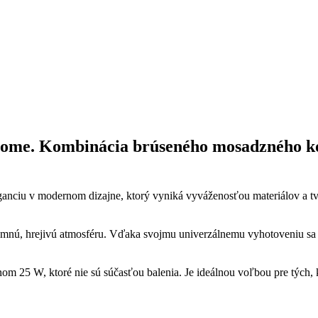
 Home. Kombinácia brúseného mosadzného ko
ganciu v modernom dizajne, ktorý vyniká vyváženosťou materiálov a t
íjemnú, hrejivú atmosféru. Vďaka svojmu univerzálnemu vyhotoveniu sa 
om 25 W, ktoré nie sú súčasťou balenia. Je ideálnou voľbou pre tých,