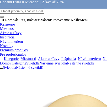
Bonami Extra × Micadoni |
Zľava až 25% →
10 € pre vás
Registrácia
Prihlásenie
Porovnanie
Košík
Menu
Kategórie
Miestnosti
Akcie a zľavy
Inšpirácia
Návrh interiéru
Novinky
Premium produkty
Pre profesionálov
Kategórie
Miestnosti
Akcie a zľavy
Inšpirácia
Návrh interiéru
No
Domov
Kategórie
Svietidlá
Nástenné svietidlá
Nástenné svietidlá
...
Svietidlá
Nástenné svietidlá