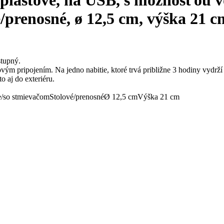
/prenosné, ø 12,5 cm, výška 21 c
stupný.
vým pripojením. Na jedno nabitie, ktoré trvá približne 3 hodiny vydrží 
o aj do exteriéru.
e/so stmievačom
Stolové/prenosné
Ø 12,5 cm
Výška 21 cm