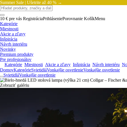
Summer Sale |
Ušetrite až 40 % →
10 € pre vás
Registrácia
Prihlásenie
Porovnanie
Košík
Menu
Kategórie
Miestnosti
Akcie a zľavy
Inšpirácia
Návrh interiéru
Novinky
Premium produkty
Pre profesionálov
Kategórie
Miestnosti
Akcie a zľavy
Inšpirácia
Návrh interiéru
No
Domov
Kategórie
Svietidlá
Vonkajšie osvetlenie
Vonkajšie osvetlenie
...
Svietidlá
Vonkajšie osvetlenie
Zobraziť galériu