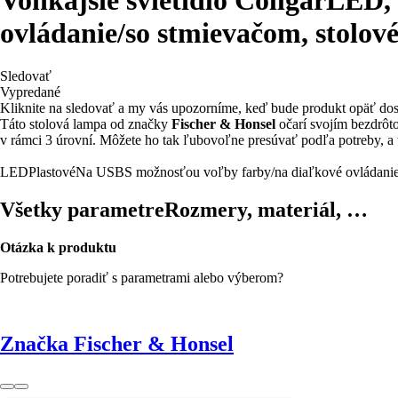
ovládanie/so stmievačom, stolové
Sledovať
Vypredané
Kliknite na sledovať a my vás upozorníme, keď bude produkt opäť do
Táto stolová lampa od značky
Fischer & Honsel
očarí svojím bezdrôto
v rámci 3 úrovní. Môžete ho tak ľubovoľne presúvať podľa potreby, a t
LED
Plastové
Na USB
S možnosťou voľby farby/na diaľkové ovládani
Všetky parametre
Rozmery, materiál, …
Otázka k produktu
Potrebujete poradiť s parametrami alebo výberom?
Značka Fischer & Honsel