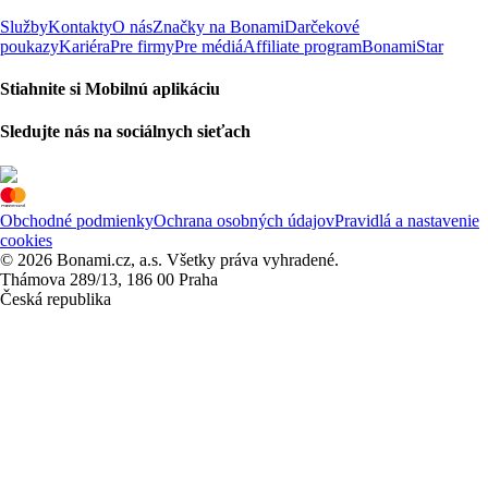
Služby
Kontakty
O nás
Značky na Bonami
Darčekové
poukazy
Kariéra
Pre firmy
Pre médiá
Affiliate program
BonamiStar
Stiahnite si Mobilnú aplikáciu
Sledujte nás na sociálnych sieťach
Obchodné podmienky
Ochrana osobných údajov
Pravidlá a nastavenie
cookies
© 2026 Bonami.cz, a.s. Všetky práva vyhradené.
Thámova 289/13, 186 00 Praha
Česká republika