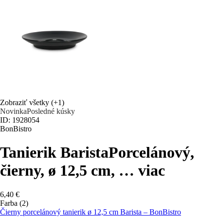
Zobraziť všetky
(+1)
Novinka
Posledné kúsky
ID: 1928054
BonBistro
Tanierik Barista
Porcelánový,
čierny, ø 12,5 cm
, …
viac
6,40 €
Farba (2)
Čierny porcelánový tanierik ø 12,5 cm Barista – BonBistro