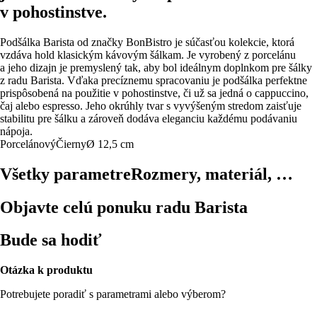
v pohostinstve.
Podšálka Barista od značky BonBistro je súčasťou kolekcie, ktorá
vzdáva hold klasickým kávovým šálkam. Je vyrobený z porcelánu
a jeho dizajn je premyslený tak, aby bol ideálnym doplnkom pre šálky
z radu Barista. Vďaka precíznemu spracovaniu je podšálka perfektne
prispôsobená na použitie v pohostinstve, či už sa jedná o cappuccino,
čaj alebo espresso. Jeho okrúhly tvar s vyvýšeným stredom zaisťuje
stabilitu pre šálku a zároveň dodáva eleganciu každému podávaniu
nápoja.
Porcelánový
Čierny
Ø 12,5 cm
Všetky parametre
Rozmery, materiál, …
Objavte celú ponuku radu Barista
Bude sa hodiť
Otázka k produktu
Potrebujete poradiť s parametrami alebo výberom?