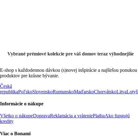
Prémiové vo
výpredaji
Vybrané prémiové kolekcie pre váš domov teraz výhodnejšie
E-shop s každodennou dávkou (s)novej inšpirácie a najširšou ponukou
produktov pre krásne bývanie.
Česká
republika
Poľsko
Slovensko
Rumunsko
Maďarsko
Chorvátsko
Litva
Lotyš
Informácie o nákupe
Všetko o nákupe
Doprava
Reklamácia a vrátenie
Platba
Ako fungujú
kredity
Viac o Bonami