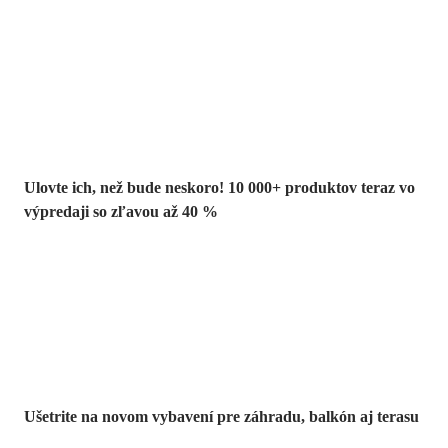
Summer Sale až
-40 %
Ulovte ich, než bude neskoro! 10 000+ produktov teraz vo
výpredaji so zľavou až 40 %
Záhrada vo
výpredaji
Ušetrite na novom vybavení pre záhradu, balkón aj terasu