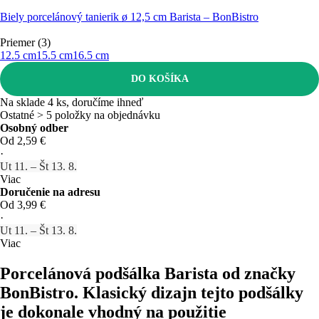
Biely porcelánový tanierik ø 12,5 cm Barista – BonBistro
Priemer (3)
12.5 cm
15.5 cm
16.5 cm
DO KOŠÍKA
Na sklade 4 ks, doručíme ihneď
Ostatné > 5 položky na objednávku
Osobný odber
Od 2,59 €
·
Ut 11. – Št 13. 8.
Viac
Doručenie na adresu
Od 3,99 €
·
Ut 11. – Št 13. 8.
Viac
Porcelánová podšálka Barista od značky
BonBistro. Klasický dizajn tejto podšálky
je dokonale vhodný na použitie