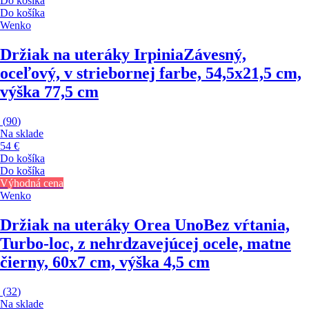
Do košíka
Do košíka
Wenko
Držiak na uteráky Irpinia
Závesný,
oceľový, v striebornej farbe, 54,5x21,5 cm,
výška 77,5 cm
(
90
)
Na sklade
54 €
Do košíka
Do košíka
Výhodná cena
Wenko
Držiak na uteráky Orea Uno
Bez vŕtania,
Turbo-loc, z nehrdzavejúcej ocele, matne
čierny, 60x7 cm, výška 4,5 cm
(
32
)
Na sklade