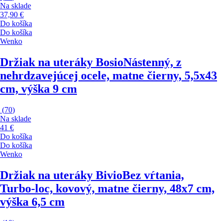
Na sklade
37,90 €
Do košíka
Do košíka
Wenko
Držiak na uteráky Bosio
Nástenný, z
nehrdzavejúcej ocele, matne čierny, 5,5x43
cm, výška 9 cm
(
70
)
Na sklade
41 €
Do košíka
Do košíka
Wenko
Držiak na uteráky Bivio
Bez vŕtania,
Turbo-loc, kovový, matne čierny, 48x7 cm,
výška 6,5 cm