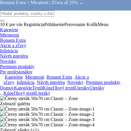
Bonami Extra × Micadoni |
Zľava až 25% →
10 € pre vás
Registrácia
Prihlásenie
Porovnanie
Košík
Menu
Kategórie
Miestnosti
Bonami Extra
Akcie a zľavy
Inšpirácia
Návrh interiéru
Novinky
Premium produkty
Pre profesionálov
Kategórie
Miestnosti
Bonami Extra
Akcie a
zľavy
Inšpirácia
Návrh interiéru
Novinky
Premium produkty
Domov
Kategórie
Textil
Kúpeľňový textil
Uteráky
Uteráky
...
Kúpeľňový textil
Uteráky
Zobraziť galériu
Zobraziť všetky
(+1)