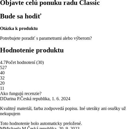
Objavte celú ponuku radu Classic
Bude sa hodiť
Otázka k produktu
Potrebujete poradiť s parametrami alebo výberom?
Hodnotenie produktu
4.7
Počet hodnotení
(
30
)
5
27
4
0
3
2
2
0
1
1
Ako fungujú recenzie?
D
Darina P.
Česká republika
,
1. 6. 2024
Kvalitný materiál, farba zodpovedá popisu. Iné uteráky ani osušky už
nekupujem
Toto hodnotenie bolo automaticky preložené.
M
Michaela M.
Česká republika
,
20. 9. 2023