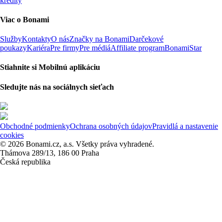
kredity
Viac o Bonami
Služby
Kontakty
O nás
Značky na Bonami
Darčekové
poukazy
Kariéra
Pre firmy
Pre médiá
Affiliate program
BonamiStar
Stiahnite si Mobilnú aplikáciu
Sledujte nás na sociálnych sieťach
Obchodné podmienky
Ochrana osobných údajov
Pravidlá a nastavenie
cookies
© 2026 Bonami.cz, a.s. Všetky práva vyhradené.
Thámova 289/13, 186 00 Praha
Česká republika