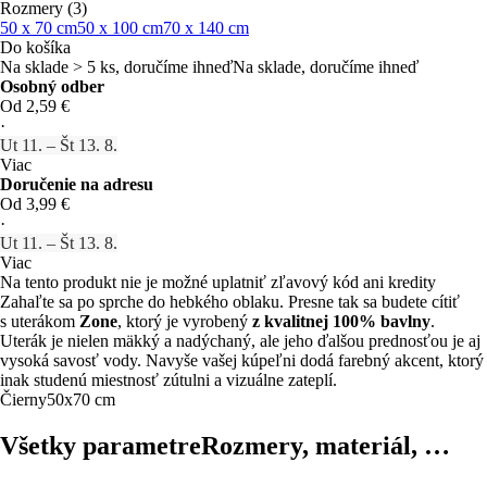
Rozmery (3)
50 x 70 cm
50 x 100 cm
70 x 140 cm
Do košíka
Na sklade > 5 ks, doručíme ihneď
Na sklade, doručíme ihneď
Osobný odber
Od 2,59 €
·
Ut 11. – Št 13. 8.
Viac
Doručenie na adresu
Od 3,99 €
·
Ut 11. – Št 13. 8.
Viac
Na tento produkt nie je možné uplatniť zľavový kód ani kredity
Zahaľte sa po sprche do hebkého oblaku. Presne tak sa budete cítiť
s uterákom
Zone
, ktorý je vyrobený
z kvalitnej 100% bavlny
.
Uterák je nielen mäkký a nadýchaný, ale jeho ďalšou prednosťou je aj
vysoká savosť vody. Navyše vašej kúpeľni dodá farebný akcent, ktorý
inak studenú miestnosť zútulni a vizuálne zateplí.
Čierny
50x70 cm
Všetky parametre
Rozmery, materiál, …