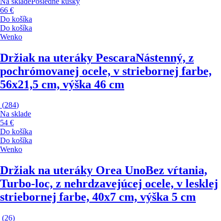
Na sklade
Posledné kúsky
66 €
Do košíka
Do košíka
Wenko
Držiak na uteráky Pescara
Nástenný, z
pochrómovanej ocele, v striebornej farbe,
56x21,5 cm, výška 46 cm
(
284
)
Na sklade
54 €
Do košíka
Do košíka
Wenko
Držiak na uteráky Orea Uno
Bez vŕtania,
Turbo-loc, z nehrdzavejúcej ocele, v lesklej
striebornej farbe, 40x7 cm, výška 5 cm
(
26
)