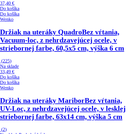
37,40 €
Do košíka
Do košíka
Wenko
Držiak na uteráky Quadro
Bez vŕtania,
Vacuum-loc, z nehrdzavejúcej ocele, v
striebornej farbe, 60,5x5 cm, výška 6 cm
(
225
)
Na sklade
33,49 €
Do košíka
Do košíka
Wenko
Držiak na uteráky Maribor
Bez vŕtania,
UV-Loc, z nehrdzavejúcej ocele, v lesklej
striebornej farbe, 63x14 cm, výška 5 cm
(
2
)