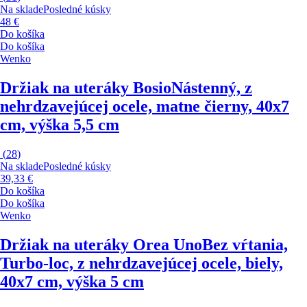
Na sklade
Posledné kúsky
48 €
Do košíka
Do košíka
Wenko
Držiak na uteráky Bosio
Nástenný, z
nehrdzavejúcej ocele, matne čierny, 40x7
cm, výška 5,5 cm
(
28
)
Na sklade
Posledné kúsky
39,33 €
Do košíka
Do košíka
Wenko
Držiak na uteráky Orea Uno
Bez vŕtania,
Turbo-loc, z nehrdzavejúcej ocele, biely,
40x7 cm, výška 5 cm