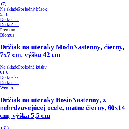
(
7
)
Na sklade
Posledný kúsok
53 €
Do košíka
Do košíka
Premium
Blomus
Držiak na uteráky Modo
Nástenný, čierny,
7x7 cm, výška 42 cm
Na sklade
Posledné kúsky
61 €
Do košíka
Do košíka
Wenko
Držiak na uteráky Bosio
Nástenný, z
nehrdzavejúcej ocele, matne čierny, 60x14
cm, výška 5,5 cm
(
31
)