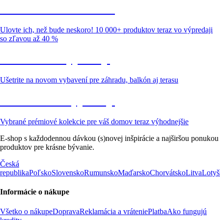
Summer Sale až -40 %
Ulovte ich, než bude neskoro! 10 000+ produktov teraz vo výpredaji
so zľavou až 40 %
Záhrada vo výpredaji
Ušetrite na novom vybavení pre záhradu, balkón aj terasu
Prémiové vo výpredaji
Vybrané prémiové kolekcie pre váš domov teraz výhodnejšie
E-shop s každodennou dávkou (s)novej inšpirácie a najširšou ponukou
produktov pre krásne bývanie.
Česká
republika
Poľsko
Slovensko
Rumunsko
Maďarsko
Chorvátsko
Litva
Lotyš
Informácie o nákupe
Všetko o nákupe
Doprava
Reklamácia a vrátenie
Platba
Ako fungujú