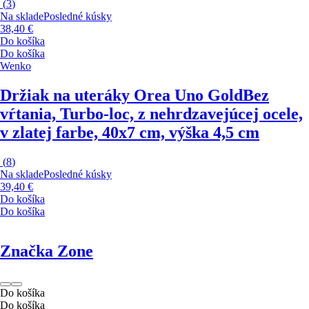
(
3
)
Na sklade
Posledné kúsky
38,40 €
Do košíka
Do košíka
Wenko
Držiak na uteráky Orea Uno Gold
Bez
vŕtania, Turbo-loc, z nehrdzavejúcej ocele,
v zlatej farbe, 40x7 cm, výška 4,5 cm
(
8
)
Na sklade
Posledné kúsky
39,40 €
Do košíka
Do košíka
Značka Zone
Do košíka
Do košíka