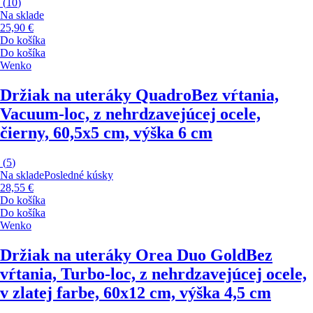
(
10
)
Na sklade
25,90 €
Do košíka
Do košíka
Wenko
Držiak na uteráky Quadro
Bez vŕtania,
Vacuum-loc, z nehrdzavejúcej ocele,
čierny, 60,5x5 cm, výška 6 cm
(
5
)
Na sklade
Posledné kúsky
28,55 €
Do košíka
Do košíka
Wenko
Držiak na uteráky Orea Duo Gold
Bez
vŕtania, Turbo-loc, z nehrdzavejúcej ocele,
v zlatej farbe, 60x12 cm, výška 4,5 cm