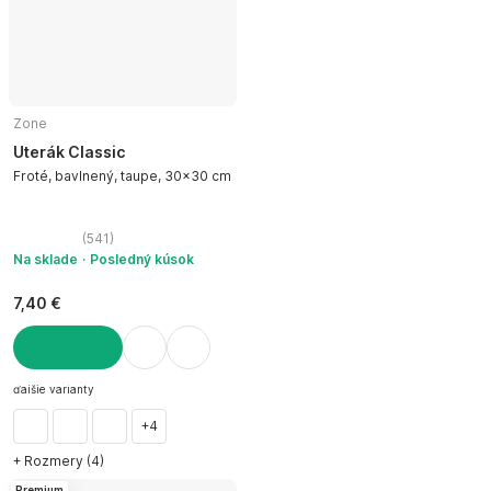
Zone
Uterák Classic
Froté, bavlnený, taupe, 30x30 cm
(
541
)
Na sklade
Posledný kúsok
7,40 €
DO KOŠÍKA
ďalšie varianty
+4
+ Rozmery (4)
Premium