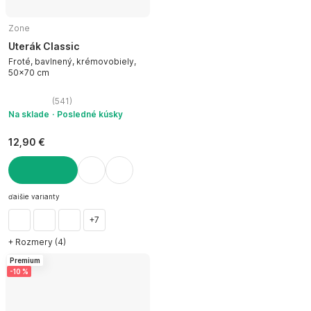
Zone
Uterák Classic
Froté, bavlnený, krémovobiely,
50x70 cm
(
541
)
Na sklade
Posledné kúsky
12,90 €
DO KOŠÍKA
ďalšie varianty
+7
+ Rozmery (4)
Premium
-10 %