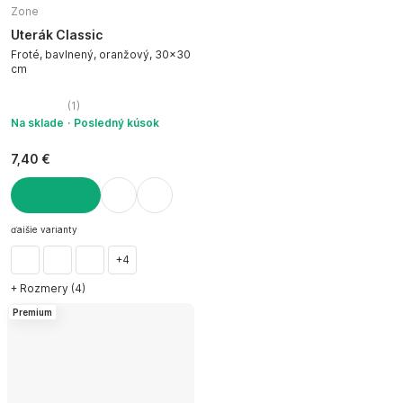
Zone
Uterák Classic
Froté, bavlnený, oranžový, 30x30
cm
(
1
)
Na sklade
Posledný kúsok
7,40 €
DO KOŠÍKA
ďalšie varianty
+4
+ Rozmery (4)
Premium