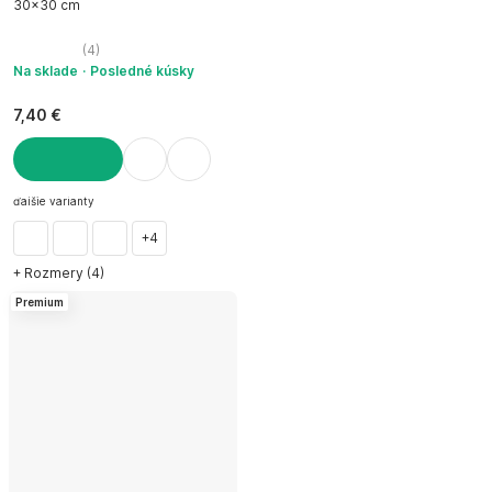
30x30 cm
(
4
)
Na sklade
Posledné kúsky
7,40 €
DO KOŠÍKA
ďalšie varianty
+4
+ Rozmery (4)
Premium