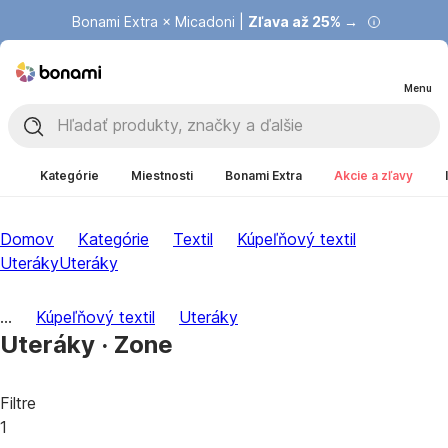
Bonami Extra × Micadoni |
Zľava až 25% →
Menu
Kategórie
Miestnosti
Bonami Extra
Akcie a zľavy
Domov
Kategórie
Textil
Kúpeľňový textil
Uteráky
Uteráky
...
Kúpeľňový textil
Uteráky
Uteráky · Zone
Filtre
1