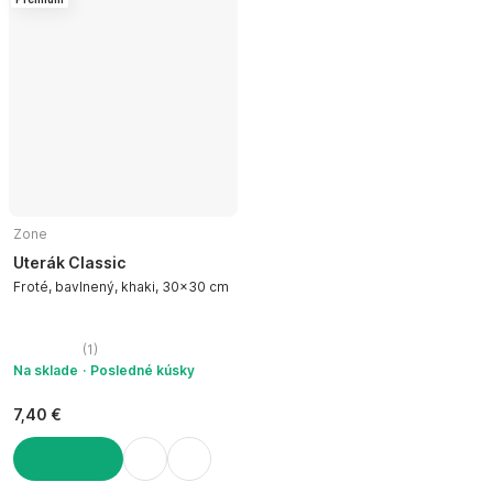
Zone
Uterák Classic
Froté, bavlnený, khaki, 30x30 cm
(
1
)
Na sklade
Posledné kúsky
7,40 €