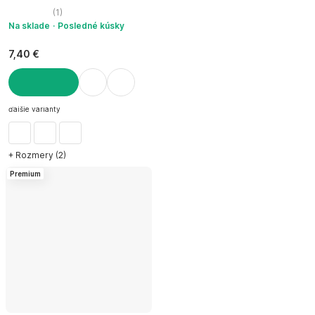
(
1
)
Na sklade
Posledné kúsky
7,40 €
DO KOŠÍKA
ďalšie varianty
+ Rozmery (2)
Premium