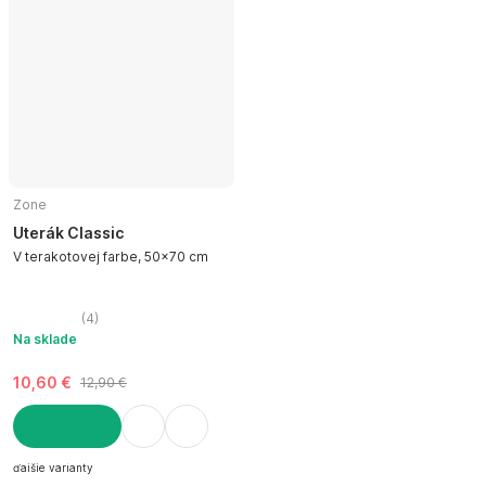
Zone
Uterák Classic
V terakotovej farbe, 50x70 cm
(
4
)
Na sklade
10,60 €
12,90 €
DO KOŠÍKA
ďalšie varianty