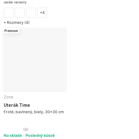
DO KOŠÍKA
ďalšie varianty
+4
+ Rozmery (4)
Premium
Zone
Uterák Time
Froté, bavlnený, biely, 30x30 cm
(
8
)
Na sklade
Posledný kúsok