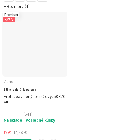
+ Rozmery (4)
Premium
-27 %
Zone
Uterák Classic
Froté, bavlnený, oranžový, 50x70
cm
(
541
)
Na sklade
Posledné kúsky
9 €
12,40 €