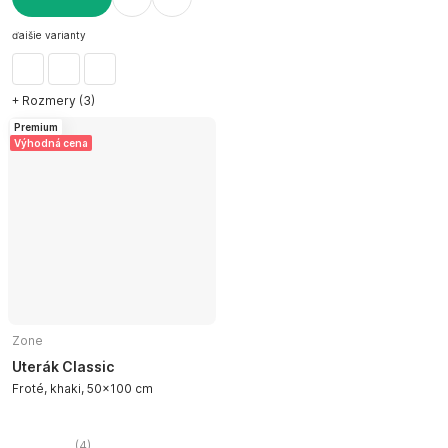
DO KOŠÍKA
ďalšie varianty
+ Rozmery (3)
Premium
Výhodná cena
Zone
Uterák Classic
Froté, khaki, 50x100 cm
(
4
)