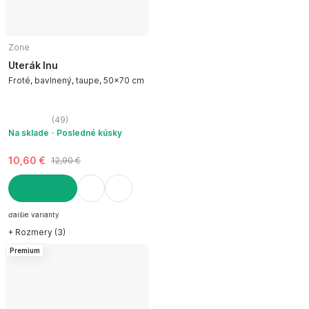
Zone
Uterák Inu
Froté, bavlnený, taupe, 50x70 cm
(
49
)
Na sklade
Posledné kúsky
10,60 €
12,90 €
DO KOŠÍKA
ďalšie varianty
+ Rozmery (3)
Premium