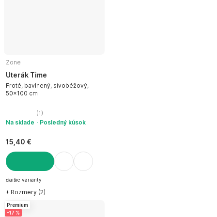
Zone
Uterák Time
Froté, bavlnený, sivobéžový,
50x100 cm
(
1
)
Na sklade
Posledný kúsok
15,40 €
DO KOŠÍKA
ďalšie varianty
+ Rozmery (2)
Premium
-17 %