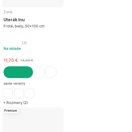
Zone
Uterák Inu
Froté, biely, 50x100 cm
(
3
)
Na sklade
11,70 €
14,30 €
DO KOŠÍKA
ďalšie varianty
+ Rozmery (2)
Premium