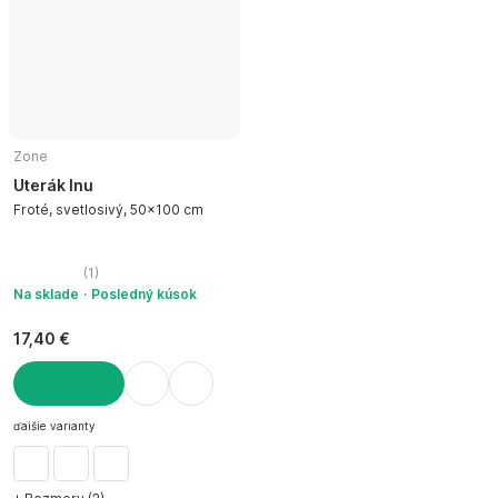
Zone
Uterák Inu
Froté, svetlosivý, 50x100 cm
(
1
)
Na sklade
Posledný kúsok
17,40 €
DO KOŠÍKA
ďalšie varianty