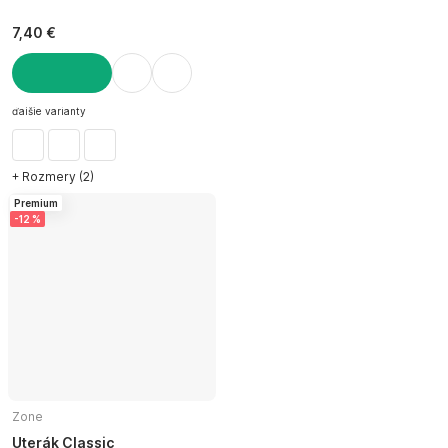
7,40 €
DO KOŠÍKA
ďalšie varianty
+ Rozmery (2)
Premium
-12 %
Zone
Uterák Classic