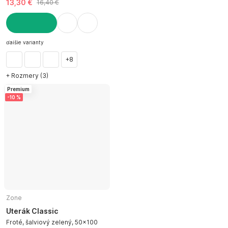
13,30 €
16,40 €
DO KOŠÍKA
ďalšie varianty
+8
+ Rozmery (3)
Premium
-10 %
Zone
Uterák Classic
Froté, šalviový zelený, 50x100