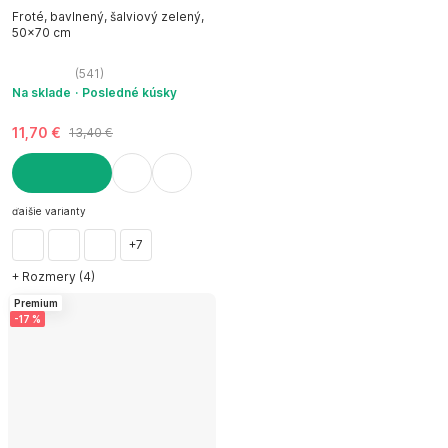
Froté, bavlnený, šalviový zelený,
50x70 cm
(
541
)
Na sklade
Posledné kúsky
11,70 €
13,40 €
DO KOŠÍKA
ďalšie varianty
+7
+ Rozmery (4)
Premium
-17 %