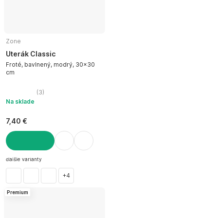
Zone
Uterák Classic
Froté, bavlnený, modrý, 30x30
cm
(
3
)
Na sklade
7,40 €
DO KOŠÍKA
ďalšie varianty
+4
Premium