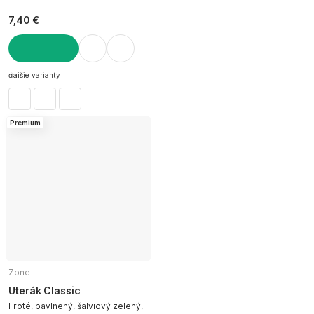
7,40 €
DO KOŠÍKA
ďalšie varianty
Premium
Zone
Uterák Classic
Froté, bavlnený, šalviový zelený,