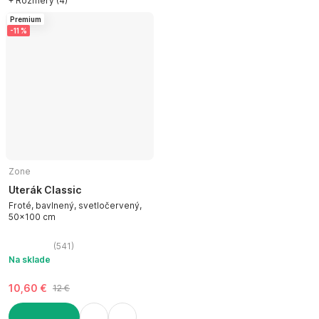
+ Rozmery (4)
Premium
-11 %
Zone
Uterák Classic
Froté, bavlnený, svetločervený,
50x100 cm
(
541
)
Na sklade
10,60 €
12 €