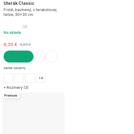
Uterák Classic
Froté, bavlnený, v terakotovej
farbe, 30x30 cm
(
3
)
Na sklade
6,30 €
6,90 €
DO KOŠÍKA
ďalšie varianty
+4
+ Rozmery (3)
Premium