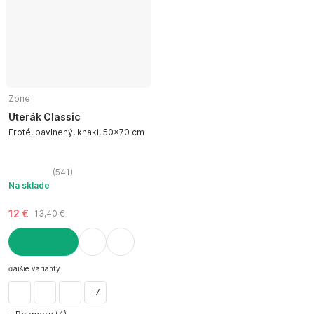
Zone
Uterák Classic
Froté, bavlnený, khaki, 50x70 cm
(
541
)
Na sklade
12 €
13,40 €
DO KOŠÍKA
ďalšie varianty
+7