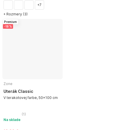
+7
+ Rozmery (3)
Premium
-18 %
Zone
Uterák Classic
V terakotovej farbe, 50x100 cm
(
1
)
Na sklade