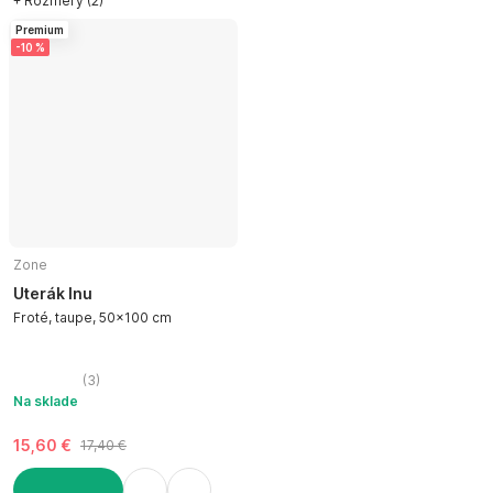
+ Rozmery (2)
Premium
-10 %
Zone
Uterák Inu
Froté, taupe, 50x100 cm
(
3
)
Na sklade
15,60 €
17,40 €