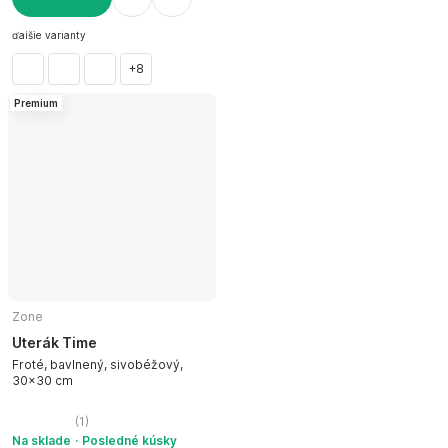
DO KOŠÍKA
ďalšie varianty
+8
Premium
Zone
Uterák Time
Froté, bavlnený, sivobéžový,
30x30 cm
(
1
)
Na sklade
Posledné kúsky