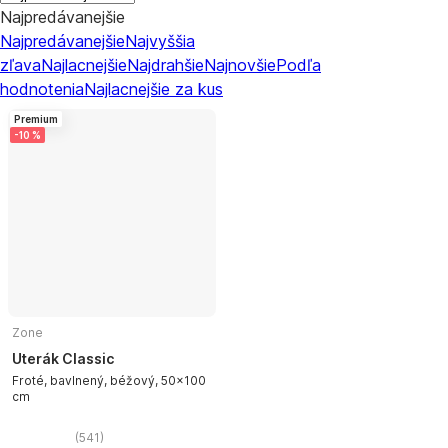
Najpredávanejšie
Najpredávanejšie
Najvyššia
zľava
Najlacnejšie
Najdrahšie
Najnovšie
Podľa
hodnotenia
Najlacnejšie za kus
Premium
-10 %
Zone
Uterák Classic
Froté, bavlnený, béžový, 50x100
cm
(
541
)