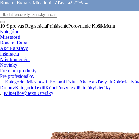
Bonami Extra × Micadoni |
Zľava až 25% →
10 € pre vás
Registrácia
Prihlásenie
Porovnanie
Košík
Menu
Kategórie
Miestnosti
Bonami Extra
Akcie a zľavy
Inšpirácia
Návrh interiéru
Novinky
Premium produkty
Pre profesionálov
Kategórie
Miestnosti
Bonami Extra
Akcie a zľavy
Inšpirácia
Návr
Domov
Kategórie
Textil
Kúpeľňový textil
Uteráky
Uteráky
...
Kúpeľňový textil
Uteráky