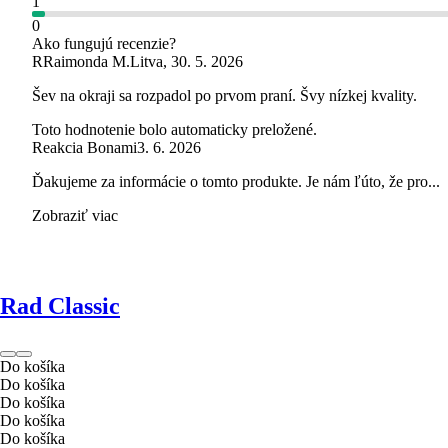
1
0
Ako fungujú recenzie?
R
Raimonda M.
Litva
,
30. 5. 2026
Šev na okraji sa rozpadol po prvom praní. Švy nízkej kvality.
Toto hodnotenie bolo automaticky preložené.
Reakcia Bonami
3. 6. 2026
Ďakujeme za informácie o tomto produkte. Je nám ľúto, že pro...
Zobraziť viac
Rad Classic
Do košíka
Do košíka
Do košíka
Do košíka
Do košíka