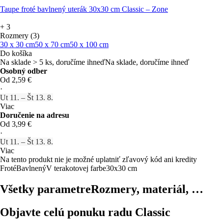
Taupe froté bavlnený uterák 30x30 cm Classic – Zone
+
3
Rozmery (3)
30 x 30 cm
50 x 70 cm
50 x 100 cm
Do košíka
Na sklade > 5 ks, doručíme ihneď
Na sklade, doručíme ihneď
Osobný odber
Od 2,59 €
·
Ut 11. – Št 13. 8.
Viac
Doručenie na adresu
Od 3,99 €
·
Ut 11. – Št 13. 8.
Viac
Na tento produkt nie je možné uplatniť zľavový kód ani kredity
Froté
Bavlnený
V terakotovej farbe
30x30 cm
Všetky parametre
Rozmery, materiál, …
Objavte celú ponuku radu Classic