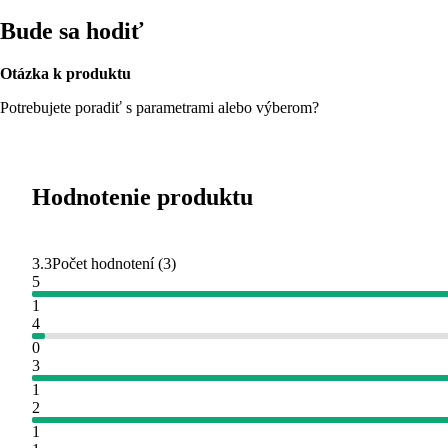
Bude sa hodiť
Otázka k produktu
Potrebujete poradiť s parametrami alebo výberom?
Hodnotenie produktu
3.3
Počet hodnotení
(
3
)
5
1
4
0
3
1
2
1