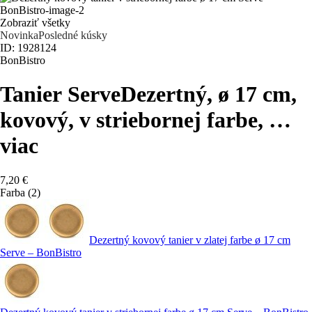
Zobraziť všetky
Novinka
Posledné kúsky
ID: 1928124
BonBistro
Tanier Serve
Dezertný, ø 17 cm,
kovový, v striebornej farbe
, …
viac
7,20 €
Farba (2)
Dezertný kovový tanier v zlatej farbe ø 17 cm
Serve – BonBistro