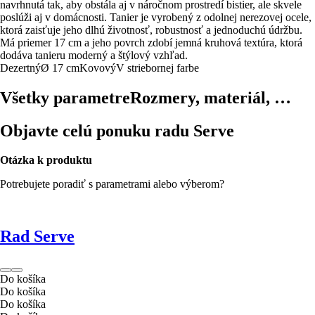
navrhnutá tak, aby obstála aj v náročnom prostredí bistier, ale skvele
poslúži aj v domácnosti. Tanier je vyrobený z odolnej nerezovej ocele,
ktorá zaisťuje jeho dlhú životnosť, robustnosť a jednoduchú údržbu.
Má priemer 17 cm a jeho povrch zdobí jemná kruhová textúra, ktorá
dodáva tanieru moderný a štýlový vzhľad.
Dezertný
Ø 17 cm
Kovový
V striebornej farbe
Všetky parametre
Rozmery, materiál, …
Objavte celú ponuku radu Serve
Otázka k produktu
Potrebujete poradiť s parametrami alebo výberom?
Rad Serve
Do košíka
Do košíka
Do košíka