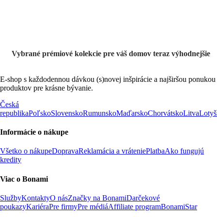
Vybrané prémiové kolekcie pre váš domov teraz výhodnejšie
E-shop s každodennou dávkou (s)novej inšpirácie a najširšou ponukou
produktov pre krásne bývanie.
Česká
republika
Poľsko
Slovensko
Rumunsko
Maďarsko
Chorvátsko
Litva
Lotyš
Informácie o nákupe
Všetko o nákupe
Doprava
Reklamácia a vrátenie
Platba
Ako fungujú
kredity
Viac o Bonami
Služby
Kontakty
O nás
Značky na Bonami
Darčekové
poukazy
Kariéra
Pre firmy
Pre médiá
Affiliate program
BonamiStar