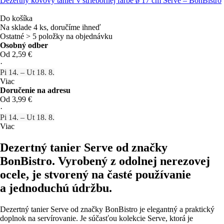
Dezertný kovový tanier v striebornej farbe ø 17 cm Serve – BonBistro
Do košíka
Na sklade 4 ks, doručíme ihneď
Ostatné > 5 položky na objednávku
Osobný odber
Od 2,59 €
·
Pi 14. – Ut 18. 8.
Viac
Doručenie na adresu
Od 3,99 €
·
Pi 14. – Ut 18. 8.
Viac
Dezertný tanier Serve od značky
BonBistro. Vyrobený z odolnej nerezovej
ocele, je stvorený na časté používanie
a jednoduchú údržbu.
Dezertný tanier Serve od značky BonBistro je elegantný a praktický
doplnok na servírovanie. Je súčasťou kolekcie Serve, ktorá je