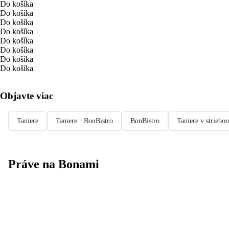
Do košíka
Do košíka
Do košíka
Do košíka
Do košíka
Do košíka
Do košíka
Do košíka
Objavte viac
Taniere
Taniere · BonBistro
BonBistro
Taniere v striebor
Práve na Bonami
Summer Sale až
-40 %