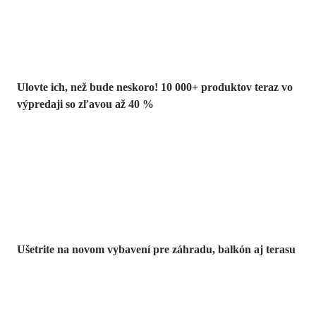
Ulovte ich, než bude neskoro! 10 000+ produktov teraz vo
výpredaji so zľavou až 40 %
Záhrada vo
výpredaji
Ušetrite na novom vybavení pre záhradu, balkón aj terasu
Prémiové vo
výpredaji