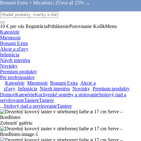
Bonami Extra × Micadoni |
Zľava až 25% →
10 € pre vás
Registrácia
Prihlásenie
Porovnanie
Košík
Menu
Kategórie
Miestnosti
Bonami Extra
Akcie a zľavy
Inšpirácia
Návrh interiéru
Novinky
Premium produkty
Pre profesionálov
Kategórie
Miestnosti
Bonami Extra
Akcie a
zľavy
Inšpirácia
Návrh interiéru
Novinky
Premium produkty
Domov
Kategórie
Kuchynské potreby a stolovanie
Stolový riad a
servírovanie
Taniere
Taniere
...
Stolový riad a servírovanie
Taniere
Zobraziť galériu