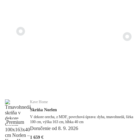
Kave Home
Skriňa Norlen
V dekore orecha, z MDF, povrchová úprava: dyha, tmavohnedá, šírka
Premium
100 cm, výška 163 cm, hĺbka 40 cm
Doručenie od 8. 9. 2026
1 659 €