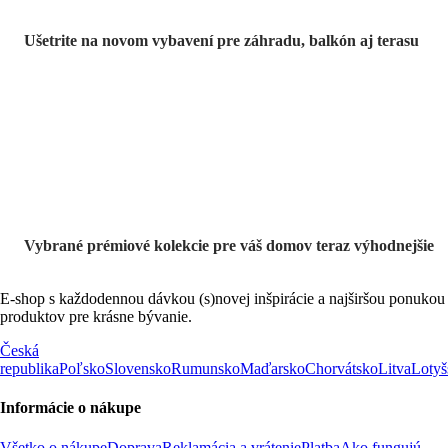
Ušetrite na novom vybavení pre záhradu, balkón aj terasu
Prémiové vo
výpredaji
Vybrané prémiové kolekcie pre váš domov teraz výhodnejšie
E-shop s každodennou dávkou (s)novej inšpirácie a najširšou ponukou
produktov pre krásne bývanie.
Česká
republika
Poľsko
Slovensko
Rumunsko
Maďarsko
Chorvátsko
Litva
Lotyš
Informácie o nákupe
Všetko o nákupe
Doprava
Reklamácia a vrátenie
Platba
Ako fungujú