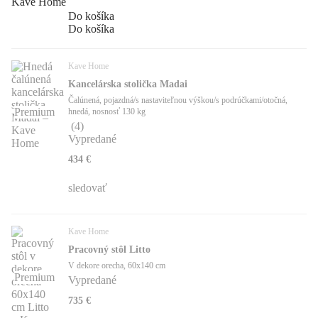
Do košíka
Do košíka
Kave Home
Kancelárska stolička Madai
Čalúnená, pojazdná/s nastaviteľnou výškou/s podrúčkami/otočná,
Premium
hnedá, nosnosť 130 kg
(
4
)
Vypredané
434 €
sledovať
Kave Home
Pracovný stôl Litto
V dekore orecha, 60x140 cm
Premium
Vypredané
735 €