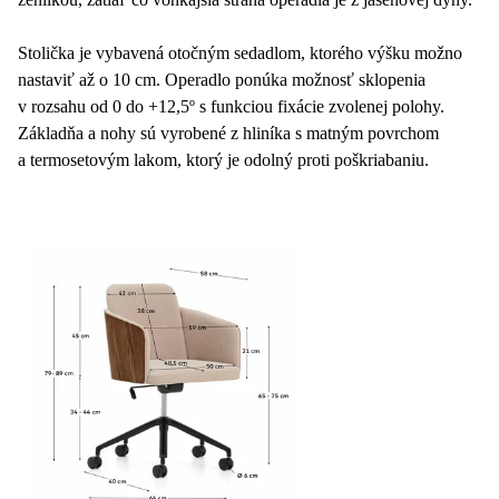
Stolička je vybavená otočným sedadlom, ktorého výšku možno
nastaviť až o 10 cm. Operadlo ponúka možnosť sklopenia
v rozsahu od 0 do +12,5º s funkciou fixácie zvolenej polohy.
Základňa a nohy sú vyrobené z hliníka s matným povrchom
a termosetovým lakom, ktorý je odolný proti poškriabaniu.
Polyuretánové kolieska sú šetrné k podlahe a chránia ju pred
poškriabaním. Súčasťou je aj tlmiaci systém, ktorý pomáha
kontrolovať pohyb stoličky pri používaní. Drevo použité na
stoličke má certifikáciu FSC Mix Credit, čo zaručuje, že
pochádza zo zodpovedne spravovaných lesov.