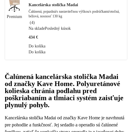
Kancelárska stolička Madai
Čalúnená, pojazdná/s nastaviteľnou výškou/s podrúčkami/otočná,
béžová, nosnosť 130 kg
Premium
(
4
)
Na sklade
Posledný kúsok
434 €
Do košíka
Do košíka
Čalúnená kancelárska stolička Madai
od značky Kave Home. Polyuretánové
kolieska chránia podlahu pred
poškriabaním a tlmiaci systém zaisťuje
plynulý pohyb.
Kancelárska stolička Madai od značky Kave Home je navrhnutá
pre pohodlie a funkčnosť. Jej sedadlo a operadlo sú čalúnené
ženilkou, zatiaľ čo vonkajšia strana operadla je z jaseňovej dyhy.