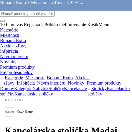
Bonami Extra × Micadoni |
Zľava až 25% →
10 € pre vás
Registrácia
Prihlásenie
Porovnanie
Košík
Menu
Kategórie
Miestnosti
Bonami Extra
Akcie a zľavy
Inšpirácia
Návrh interiéru
Novinky
Premium produkty
Pre profesionálov
Kategórie
Miestnosti
Bonami Extra
Akcie a
zľavy
Inšpirácia
Návrh interiéru
Novinky
Premium produkty
Domov
Kategórie
Nábytok
Stoličky
Kancelárske
...
Stoličky
Kancelárske
stoličky
Kancelárske stoličky
stoličky
ID: 1832312
Kave Home
Kancelárska stolička Madai