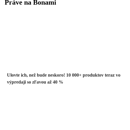
Práve na Bonami
Summer Sale až
-40 %
Ulovte ich, než bude neskoro! 10 000+ produktov teraz vo
výpredaji so zľavou až 40 %
Záhrada vo
výpredaji