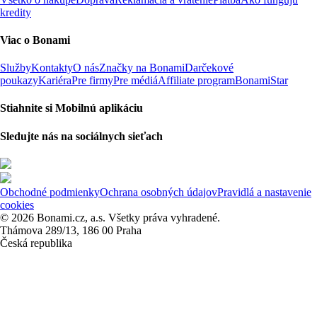
kredity
Viac o Bonami
Služby
Kontakty
O nás
Značky na Bonami
Darčekové
poukazy
Kariéra
Pre firmy
Pre médiá
Affiliate program
BonamiStar
Stiahnite si Mobilnú aplikáciu
Sledujte nás na sociálnych sieťach
Obchodné podmienky
Ochrana osobných údajov
Pravidlá a nastavenie
cookies
© 2026 Bonami.cz, a.s. Všetky práva vyhradené.
Thámova 289/13, 186 00 Praha
Česká republika