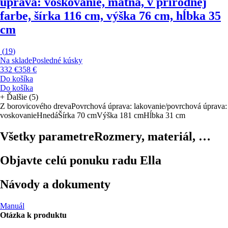
úprava: voskovanie, matná, v prírodnej
farbe, šírka 116 cm, výška 76 cm, hĺbka 35
cm
(
19
)
Na sklade
Posledné kúsky
332 €
358 €
Do košíka
Do košíka
+
Ďalšie (5)
Z borovicového dreva
Povrchová úprava: lakovanie/povrchová úprava:
voskovanie
Hnedá
Šírka 70 cm
Výška 181 cm
Hĺbka 31 cm
Všetky parametre
Rozmery, materiál, …
Objavte celú ponuku radu Ella
Návody a dokumenty
Manuál
Otázka k produktu