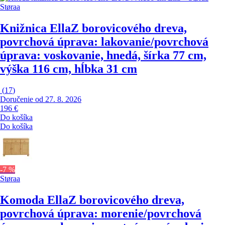
Støraa
Knižnica Ella
Z borovicového dreva,
povrchová úprava: lakovanie/povrchová
úprava: voskovanie, hnedá, šírka 77 cm,
výška 116 cm, hĺbka 31 cm
(
17
)
Doručenie od 27. 8. 2026
196 €
Do košíka
Do košíka
-7 %
Støraa
Komoda Ella
Z borovicového dreva,
povrchová úprava: morenie/povrchová