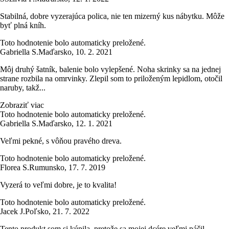
Stabilná, dobre vyzerajúca polica, nie ten mizerný kus nábytku. Môže
byť plná kníh.
Toto hodnotenie bolo automaticky preložené.
Gabriella S.
Maďarsko
,
10. 2. 2021
Môj druhý šatník, balenie bolo vylepšené. Noha skrinky sa na jednej
strane rozbila na omrvinky. Zlepil som to priloženým lepidlom, otočil
naruby, takž...
Zobraziť viac
Toto hodnotenie bolo automaticky preložené.
Gabriella S.
Maďarsko
,
12. 1. 2021
Veľmi pekné, s vôňou pravého dreva.
Toto hodnotenie bolo automaticky preložené.
Florea S.
Rumunsko
,
17. 7. 2019
Vyzerá to veľmi dobre, je to kvalita!
Toto hodnotenie bolo automaticky preložené.
Jacek J.
Poľsko
,
21. 7. 2022
Tento produkt som si kúpila, pretože sa mojej dcére veľmi páčil.