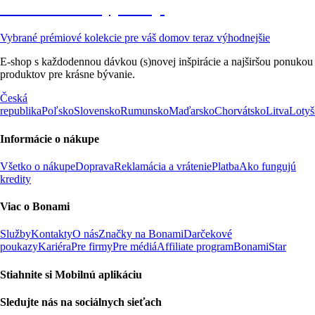
Prémiové vo výpredaji
Vybrané prémiové kolekcie pre váš domov teraz výhodnejšie
E-shop s každodennou dávkou (s)novej inšpirácie a najširšou ponukou
produktov pre krásne bývanie.
Česká
republika
Poľsko
Slovensko
Rumunsko
Maďarsko
Chorvátsko
Litva
Lotyš
Informácie o nákupe
Všetko o nákupe
Doprava
Reklamácia a vrátenie
Platba
Ako fungujú
kredity
Viac o Bonami
Služby
Kontakty
O nás
Značky na Bonami
Darčekové
poukazy
Kariéra
Pre firmy
Pre médiá
Affiliate program
BonamiStar
Stiahnite si Mobilnú aplikáciu
Sledujte nás na sociálnych sieťach