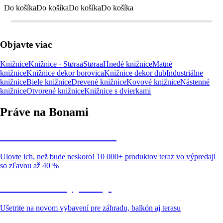
Do košíka
Do košíka
Do košíka
Do košíka
Objavte viac
Knižnice
Knižnice · Støraa
Støraa
Hnedé knižnice
Matné
knižnice
Knižnice dekor borovica
Knižnice dekor dub
Industriálne
knižnice
Biele knižnice
Drevené knižnice
Kovové knižnice
Nástenné
knižnice
Otvorené knižnice
Knižnice s dvierkami
Práve na Bonami
Summer Sale až -40 %
Ulovte ich, než bude neskoro! 10 000+ produktov teraz vo výpredaji
so zľavou až 40 %
Záhrada vo výpredaji
Ušetrite na novom vybavení pre záhradu, balkón aj terasu