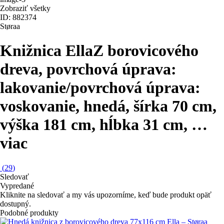
Zobraziť všetky
ID: 882374
Støraa
Knižnica Ella
Z borovicového
dreva, povrchová úprava:
lakovanie/povrchová úprava:
voskovanie, hnedá, šírka 70 cm,
výška 181 cm, hĺbka 31 cm
, …
viac
(
29
)
Sledovať
Vypredané
Kliknite na sledovať a my vás upozorníme, keď bude produkt opäť
dostupný.
Podobné produkty