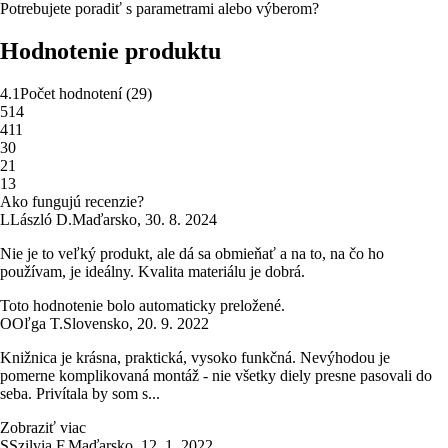
Potrebujete poradiť s parametrami alebo výberom?
Hodnotenie produktu
4.1
Počet hodnotení
(
29
)
5
14
4
11
3
0
2
1
1
3
Ako fungujú recenzie?
L
László D.
Maďarsko
,
30. 8. 2024
Nie je to veľký produkt, ale dá sa obmieňať a na to, na čo ho
používam, je ideálny. Kvalita materiálu je dobrá.
Toto hodnotenie bolo automaticky preložené.
O
Oľga T.
Slovensko
,
20. 9. 2022
Knižnica je krásna, praktická, vysoko funkčná. Nevýhodou je
pomerne komplikovaná montáž - nie všetky diely presne pasovali do
seba. Privítala by som s...
Zobraziť viac
S
Szilvia F.
Maďarsko
,
12. 1. 2022