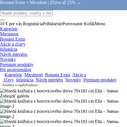
Bonami Extra × Micadoni |
Zľava až 25% →
10 € pre vás
Registrácia
Prihlásenie
Porovnanie
Košík
Menu
Kategórie
Miestnosti
Bonami Extra
Akcie a zľavy
Inšpirácia
Návrh interiéru
Novinky
Premium produkty
Pre profesionálov
Kategórie
Miestnosti
Bonami Extra
Akcie a
zľavy
Inšpirácia
Návrh interiéru
Novinky
Premium produkty
...
Knižnice a regály
Knižnice
Zobraziť galériu