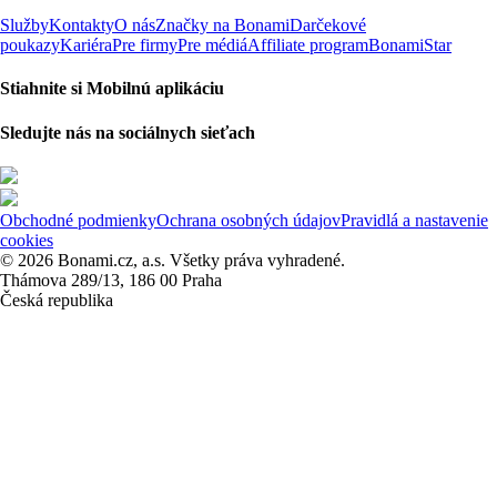
Služby
Kontakty
O nás
Značky na Bonami
Darčekové
poukazy
Kariéra
Pre firmy
Pre médiá
Affiliate program
BonamiStar
Stiahnite si Mobilnú aplikáciu
Sledujte nás na sociálnych sieťach
Obchodné podmienky
Ochrana osobných údajov
Pravidlá a nastavenie
cookies
© 2026 Bonami.cz, a.s. Všetky práva vyhradené.
Thámova 289/13, 186 00 Praha
Česká republika