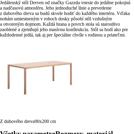
Jedálenský stôl Derven od značky Gazzda vnesie do jedálne pokojnú
a nadčasovú atmosféru. Jeho jednoduché línie a prevedenie
z dubového dreva sa budú skvele hodiť do každého interiéru. Vďaka
nohám umiestneným v rohoch dosky pôsobí stôl vzdušným
a otvoreným dojmom. Každá hrana a povrch stola sú starostlivo
zaoblené a zjemňujú jeho masívnu konštrukciu. Stôl sa hodí ako pre
každodenné jedlá, tak aj pre špeciálne chvíle s rodinou a priateľmi.
Z dubového dreva
90x200 cm
Všetky parametre
Rozmery, materiál, …