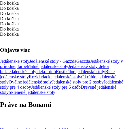
Do košíka
Do košíka
Do košíka
Do košíka
Do košíka
Do košíka
Do košíka
Objavte viac
Jedálenské stoly
Jedálenské stoly · Gazzda
Gazzda
Jedálenské stoly v
prírodnej farbe
Matné jedálenské stoly
Jedálenské stoly dekor
buk
Jedálenské stoly dekor dub
Rustikálne jedálenské stoly
Biele
jedálenské stoly
Rozkladacie jedálenské stoly
Okrúhle jedálenské
stoly
Oválne jedálenské stoly
Jedálenské stoly pre 2 osoby
Jedálenské
stoly pre 4 osoby
Jedálenské stoly pre 6 osôb
Drevené jedálenské
stoly
Sklenené jedálenské stoly
Práve na Bonami
Summer Sale až -40 %