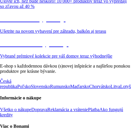
Ulovte ich, než bude neskoro! 10 000+ produktov teraz vo výpredaji
so zľavou až 40 %
Záhrada vo výpredaji
Ušetrite na novom vybavení pre záhradu, balkón aj terasu
Prémiové vo výpredaji
Vybrané prémiové kolekcie pre váš domov teraz výhodnejšie
E-shop s každodennou dávkou (s)novej inšpirácie a najširšou ponukou
produktov pre krásne bývanie.
Česká
republika
Poľsko
Slovensko
Rumunsko
Maďarsko
Chorvátsko
Litva
Lotyš
Informácie o nákupe
Všetko o nákupe
Doprava
Reklamácia a vrátenie
Platba
Ako fungujú
kredity
Viac o Bonami