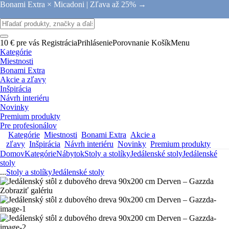
Bonami Extra × Micadoni |
Zľava až 25% →
10 € pre vás
Registrácia
Prihlásenie
Porovnanie
Košík
Menu
Kategórie
Miestnosti
Bonami Extra
Akcie a zľavy
Inšpirácia
Návrh interiéru
Novinky
Premium produkty
Pre profesionálov
Kategórie
Miestnosti
Bonami Extra
Akcie a
zľavy
Inšpirácia
Návrh interiéru
Novinky
Premium produkty
Domov
Kategórie
Nábytok
Stoly a stolíky
Jedálenské stoly
Jedálenské
stoly
...
Stoly a stolíky
Jedálenské stoly
Zobraziť galériu