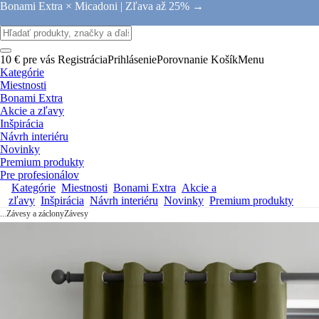
Bonami Extra × Micadoni |
Zľava až 25% →
10 € pre vás
Registrácia
Prihlásenie
Porovnanie
Košík
Menu
Kategórie
Miestnosti
Bonami Extra
Akcie a zľavy
Inšpirácia
Návrh interiéru
Novinky
Premium produkty
Pre profesionálov
Kategórie
Miestnosti
Bonami Extra
Akcie a
zľavy
Inšpirácia
Návrh interiéru
Novinky
Premium produkty
...
Závesy a záclony
Závesy