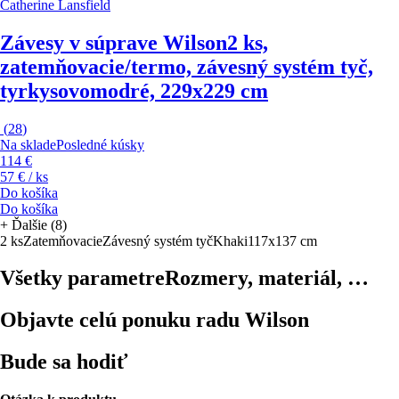
Catherine Lansfield
Závesy v súprave Wilson
2 ks,
zatemňovacie/termo, závesný systém tyč,
tyrkysovomodré, 229x229 cm
(
28
)
Na sklade
Posledné kúsky
114 €
57 € / ks
Do košíka
Do košíka
+
Ďalšie (8)
2 ks
Zatemňovacie
Závesný systém tyč
Khaki
117x137 cm
Všetky parametre
Rozmery, materiál, …
Objavte celú ponuku radu Wilson
Bude sa hodiť