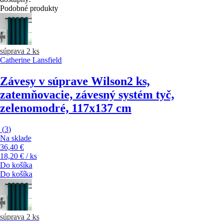
Podobné produkty
súprava 2 ks
Catherine Lansfield
Závesy v súprave Wilson
2 ks,
zatemňovacie, závesný systém tyč,
zelenomodré, 117x137 cm
(
3
)
Na sklade
36,40 €
18,20 € / ks
Do košíka
Do košíka
súprava 2 ks