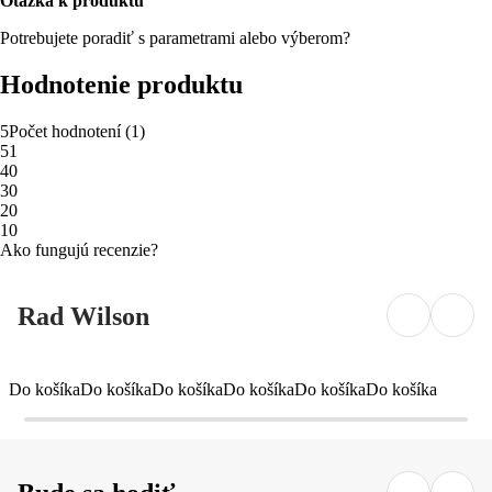
Otázka k produktu
Potrebujete poradiť s parametrami alebo výberom?
Hodnotenie produktu
5
Počet hodnotení
(
1
)
5
1
4
0
3
0
2
0
1
0
Ako fungujú recenzie?
Rad Wilson
Do košíka
Do košíka
Do košíka
Do košíka
Do košíka
Do košíka