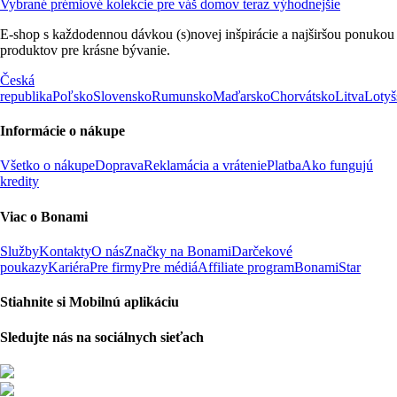
Vybrané prémiové kolekcie pre váš domov teraz výhodnejšie
E-shop s každodennou dávkou (s)novej inšpirácie a najširšou ponukou
produktov pre krásne bývanie.
Česká
republika
Poľsko
Slovensko
Rumunsko
Maďarsko
Chorvátsko
Litva
Lotyš
Informácie o nákupe
Všetko o nákupe
Doprava
Reklamácia a vrátenie
Platba
Ako fungujú
kredity
Viac o Bonami
Služby
Kontakty
O nás
Značky na Bonami
Darčekové
poukazy
Kariéra
Pre firmy
Pre médiá
Affiliate program
BonamiStar
Stiahnite si Mobilnú aplikáciu
Sledujte nás na sociálnych sieťach