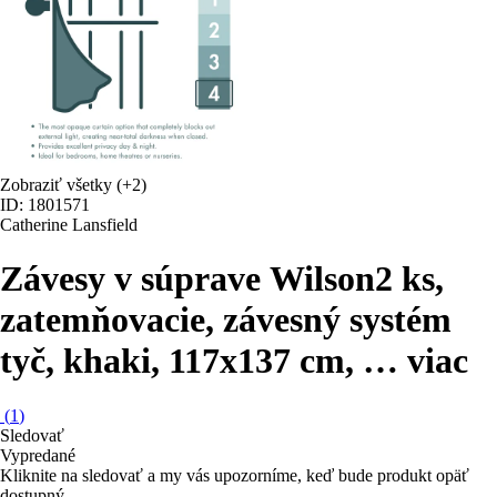
Zobraziť všetky
(+2)
ID: 1801571
Catherine Lansfield
Závesy v súprave Wilson
2 ks,
zatemňovacie, závesný systém
tyč, khaki, 117x137 cm
, …
viac
(
1
)
Sledovať
Vypredané
Kliknite na sledovať a my vás upozorníme, keď bude produkt opäť
dostupný.