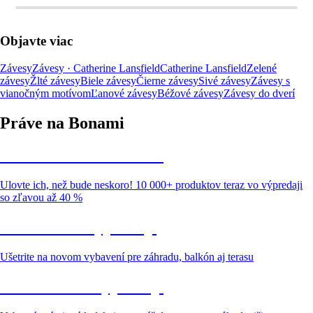
Objavte viac
Závesy
Závesy · Catherine Lansfield
Catherine Lansfield
Zelené
závesy
Žlté závesy
Biele závesy
Čierne závesy
Sivé závesy
Závesy s
vianočným motívom
Ľanové závesy
Béžové závesy
Závesy do dverí
Práve na Bonami
Summer Sale až -40 %
Ulovte ich, než bude neskoro! 10 000+ produktov teraz vo výpredaji
so zľavou až 40 %
Záhrada vo výpredaji
Ušetrite na novom vybavení pre záhradu, balkón aj terasu
Prémiové vo výpredaji