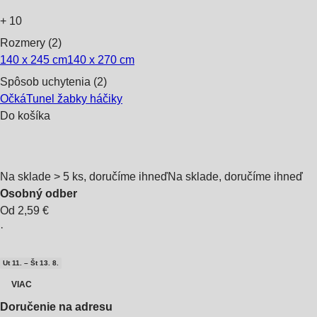
+
10
Rozmery (2)
140 x 245 cm
140 x 270 cm
Spôsob uchytenia (2)
Očká
Tunel žabky háčiky
Do košíka
Na sklade > 5 ks, doručíme ihneď
Na sklade, doručíme ihneď
Osobný odber
Od 2,59 €
·
Ut 11. – Št 13. 8.
VIAC
Doručenie na adresu