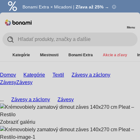
Bonami Extra × Micadoni |
Zľava až 25% →
Menu
Kategórie
Miestnosti
Bonami Extra
Akcie a zľavy
I
Domov
Kategórie
Textil
Závesy a záclony
Závesy
Závesy
...
Závesy a záclony
Závesy
Zobraziť galériu