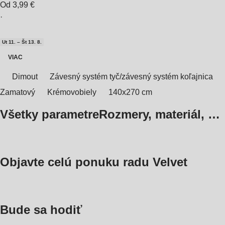
Od 3,99 €
·
Ut 11. – Št 13. 8.
VIAC
Dimout
Závesný systém tyč/závesný systém koľajnica
Zamatový
Krémovobiely
140x270 cm
Všetky parametre
Rozmery, materiál, …
Objavte celú ponuku radu Velvet
Bude sa hodiť