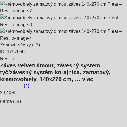
Zobraziť všetky
(+3)
ID: 1797060
Restilo
Záves Velvet
Dimout, závesný systém
tyč/závesný systém koľajnica, zamatový,
krémovobiely, 140x270 cm
, …
viac
(
4
)
23,40 €
Farba (14)