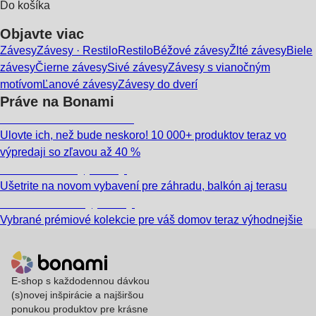
Do košíka
Objavte viac
Závesy
Závesy · Restilo
Restilo
Béžové závesy
Žlté závesy
Biele
závesy
Čierne závesy
Sivé závesy
Závesy s vianočným
motívom
Ľanové závesy
Závesy do dverí
Práve na Bonami
Summer Sale až -40 %
Ulovte ich, než bude neskoro! 10 000+ produktov teraz vo
výpredaji so zľavou až 40 %
Záhrada vo výpredaji
Ušetrite na novom vybavení pre záhradu, balkón aj terasu
Prémiové vo výpredaji
Vybrané prémiové kolekcie pre váš domov teraz výhodnejšie
E-shop s každodennou dávkou
(s)novej inšpirácie a najširšou
ponukou produktov pre krásne