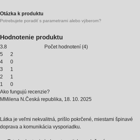
Otázka k produktu
Potrebujete poradiť s parametrami alebo výberom?
Hodnotenie produktu
3.8
Počet hodnotení
(
4
)
5
2
4
0
3
1
2
1
1
0
Ako fungujú recenzie?
M
Milena N.
Česká republika
,
18. 10. 2025
Látka je veľmi nekvalitná, prišlo pokrčené, miestami špinavé
doprava a komunikácia vysporiadku.