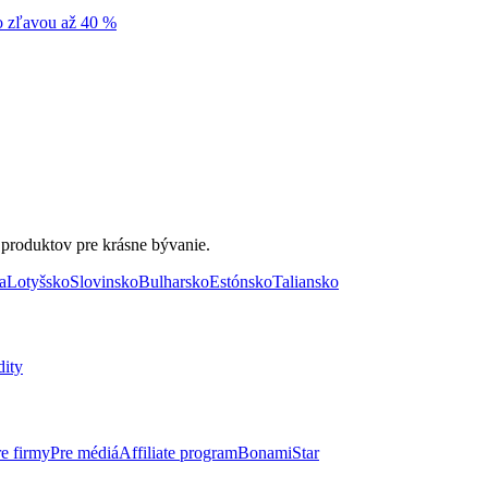
so zľavou až 40 %
 produktov pre krásne bývanie.
a
Lotyšsko
Slovinsko
Bulharsko
Estónsko
Taliansko
dity
re firmy
Pre médiá
Affiliate program
BonamiStar