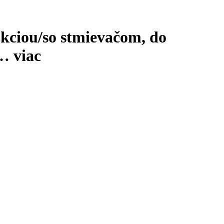
kciou/so stmievačom, do
 …
viac