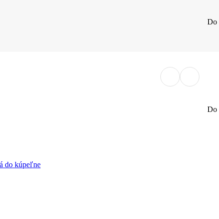
Do 
Do 
lá do kúpeľne