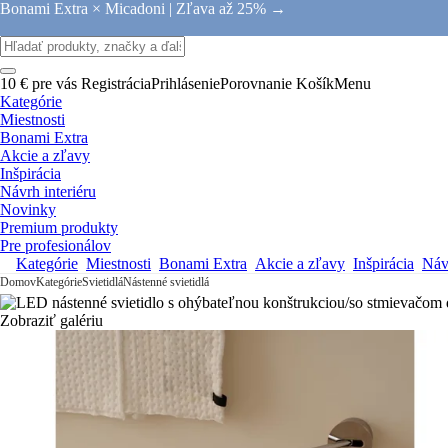
Bonami Extra × Micadoni |
Zľava až 25% →
10 € pre vás
Registrácia
Prihlásenie
Porovnanie
Košík
Menu
Kategórie
Miestnosti
Bonami Extra
Akcie a zľavy
Inšpirácia
Návrh interiéru
Novinky
Premium produkty
Pre profesionálov
Kategórie
Miestnosti
Bonami Extra
Akcie a zľavy
Inšpirácia
Návr
Domov
Kategórie
Svietidlá
Nástenné svietidlá
Zobraziť galériu