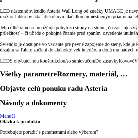
LED nástenné svietidlo Asteria Wall Long od značky UMAGE je navrhnu
možno ľahko ovládať diskrétnym tlačidlom umiestneným priamo na jeh
Jeho dlhé rameno umožňuje pohyb zo strany na stranu, čo zaisťuje zvý
príležitosť – či už ide o pokojné čítanie pred spaním, osvetlenie útulné
Svietidlo je dostupné vo variante pre pevné zapojenie do steny, kde je
dizajnu sa ľahko začlení do akéhokoľvek interiéru a dodá mu nádych r
LED
S ohýbateľnou konštrukciou/so stmievačom
Do zásuvky
Kovové
V 
Všetky parametre
Rozmery, materiál, …
Objavte celú ponuku radu Asteria
Návody a dokumenty
Manuál
Otázka k produktu
Potrebujete poradiť s parametrami alebo výberom?