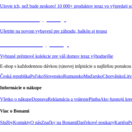
Ulovte ich, než bude neskoro! 10 000+ produktov teraz vo výpredaji 
Záhrada vo výpredaji
Ušetrite na novom vybavení pre záhradu, balkón aj terasu
Prémiové vo výpredaji
Vybrané prémiové kolekcie pre váš domov teraz výhodnejšie
E-shop s každodennou dávkou (s)novej inšpirácie a najširšou ponukou
Česká republika
Poľsko
Slovensko
Rumunsko
Maďarsko
Chorvátsko
Litv
Informácie o nákupe
Všetko o nákupe
Doprava
Reklamácia a vrátenie
Platba
Ako fungujú kre
Viac o Bonami
Služby
Kontakty
O nás
Značky na Bonami
Darčekové poukazy
Kariéra
P