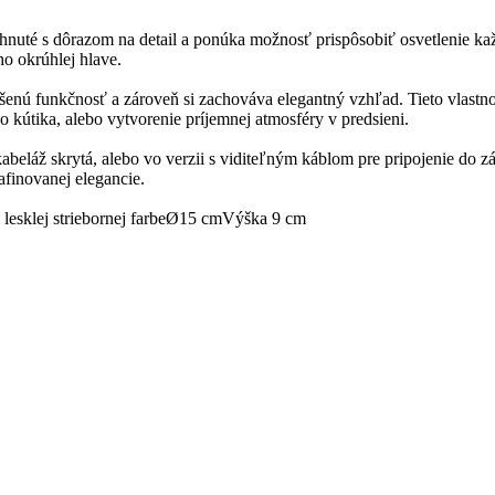
té s dôrazom na detail a ponúka možnosť prispôsobiť osvetlenie každé
o okrúhlej hlave.
šenú funkčnosť a zároveň si zachováva elegantný vzhľad. Tieto vlastn
ho kútika, alebo vytvorenie príjemnej atmosféry v predsieni.
 kabeláž skrytá, alebo vo verzii s viditeľným káblom pre pripojenie do
afinovanej elegancie.
lesklej striebornej farbe
Ø15 cm
Výška 9 cm