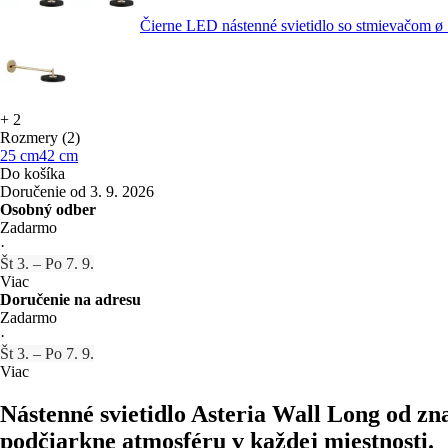
Čierne LED nástenné svietidlo so stmievačom
+
2
Rozmery (2)
25 cm
42 cm
Do košíka
Doručenie od 3. 9. 2026
Osobný odber
Zadarmo
·
Št 3. – Po 7. 9.
Viac
Doručenie na adresu
Zadarmo
·
Št 3. – Po 7. 9.
Viac
Nástenné svietidlo Asteria Wall Long od z
podčiarkne atmosféru v každej miestnosti.