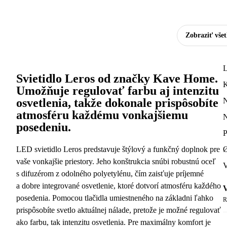
Zobraziť vše
Svietidlo Leros od značky Kave Home.
Umožňuje regulovať farbu aj intenzitu
osvetlenia, takže dokonale prispôsobíte
atmosféru každému vonkajšiemu
N
posedeniu.
P
LED svietidlo Leros predstavuje štýlový a funkčný doplnok pre
Ø
vaše vonkajšie priestory. Jeho konštrukcia snúbi robustnú oceľ
V
s difuzérom z odolného polyetylénu, čím zaisťuje príjemné
a dobre integrované osvetlenie, ktoré dotvorí atmosféru každého
V
posedenia. Pomocou tlačidla umiestneného na základni ľahko
R
prispôsobíte svetlo aktuálnej nálade, pretože je možné regulovať
ako farbu, tak intenzitu osvetlenia. Pre maximálny komfort je