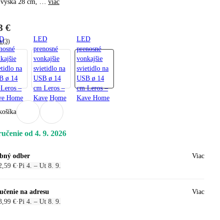
 výška 28 cm
, …
viac
3 €
D
LED
LED
a (3)
nosné
prenosné
prenosné
kajšie
vonkajšie
vonkajšie
etidlo na
svietidlo na
svietidlo na
B ø 14
USB ø 14
USB ø 14
Leros –
cm Leros –
cm Leros –
ve Home
Kave Home
Kave Home
košíka
učenie od 4. 9. 2026
bný odber
Viac
2,59 €
·
Pi 4. – Ut 8. 9.
učenie na adresu
Viac
3,99 €
·
Pi 4. – Ut 8. 9.