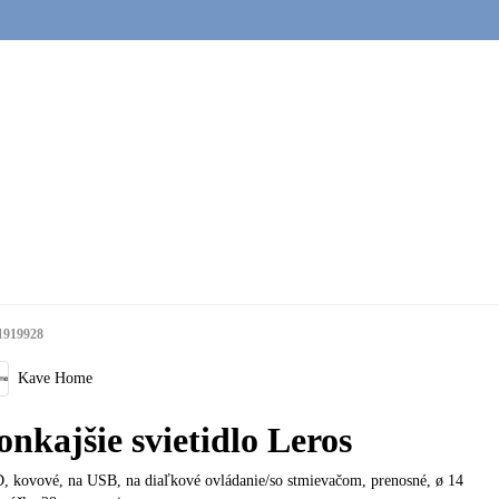
1919928
Kave Home
onkajšie svietidlo Leros
, kovové, na USB, na diaľkové ovládanie/so stmievačom, prenosné, ø 14