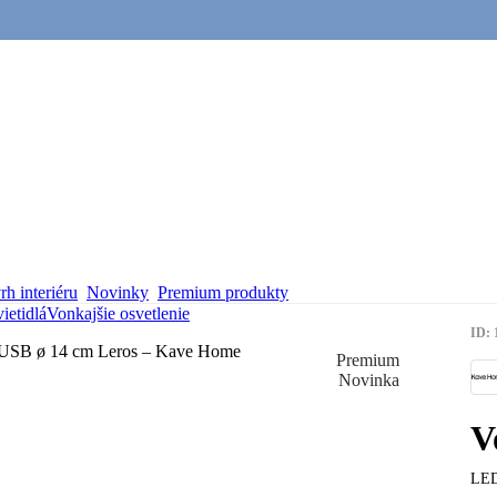
h interiéru
Novinky
Premium produkty
ietidlá
Vonkajšie osvetlenie
ID: 
Premium
Novinka
V
LED