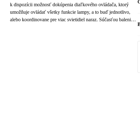
O
k dispozícii možnosť dokúpenia diaľkového ovládača, ktorý
umožňuje ovládať všetky funkcie lampy, a to buď jednotlivo,
alebo koordinovane pre viac svietidiel naraz. Súčasťou balenia
B
je USB-C kábel, ktorý uľahčuje nabíjanie a zaisťuje tak
pohodlné a nepretržité vonkajšie použitie.