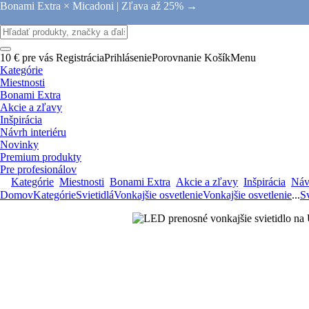
Bonami Extra × Micadoni |
Zľava až 25% →
10 € pre vás
Registrácia
Prihlásenie
Porovnanie
Košík
Menu
Kategórie
Miestnosti
Bonami Extra
Akcie a zľavy
Inšpirácia
Návrh interiéru
Novinky
Premium produkty
Pre profesionálov
Kategórie
Miestnosti
Bonami Extra
Akcie a zľavy
Inšpirácia
Návr
Domov
Kategórie
Svietidlá
Vonkajšie osvetlenie
Vonkajšie osvetlenie
...
Sv