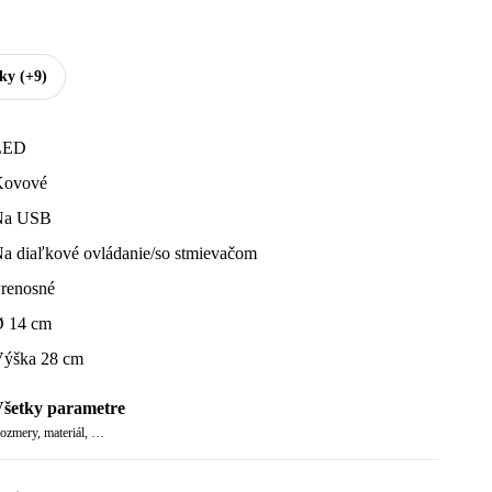
tky
(+9)
LED
Kovové
Na USB
a diaľkové ovládanie/so stmievačom
renosné
 14 cm
ýška 28 cm
šetky parametre
ozmery, materiál, …