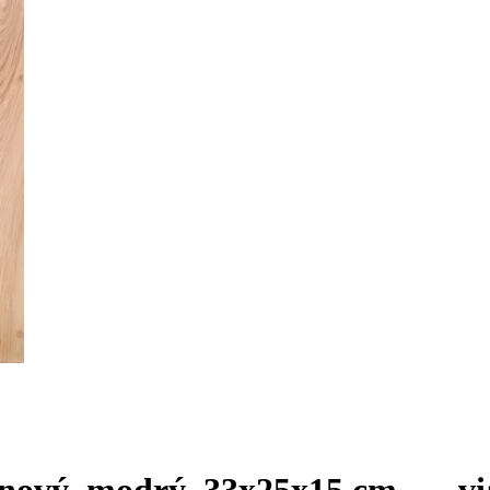
ónový, modrý, 33x25x15 cm
, …
vi