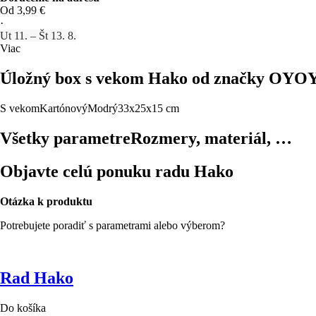
Od 3,99 €
·
Ut 11. – Št 13. 8.
Viac
Úložný box s vekom Hako od značky OYOY 
S vekom
Kartónový
Modrý
33x25x15 cm
Všetky parametre
Rozmery, materiál, …
Objavte celú ponuku radu Hako
Otázka k produktu
Potrebujete poradiť s parametrami alebo výberom?
Rad Hako
Do košíka