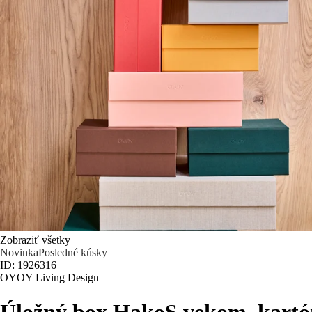
Zobraziť všetky
Novinka
Posledné kúsky
ID: 1926316
OYOY Living Design
Úložný box Hako
S vekom, kart