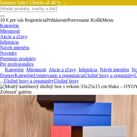
Summer Sale |
Ušetrite až 40 % →
10 € pre vás
Registrácia
Prihlásenie
Porovnanie
Košík
Menu
Kategórie
Miestnosti
Akcie a zľavy
Inšpirácia
Návrh interiéru
Novinky
Premium produkty
Pre profesionálov
Kategórie
Miestnosti
Akcie a zľavy
Inšpirácia
Návrh interiéru
No
Domov
Kategórie
Upratovanie a organizácia
Úložné boxy a organizéry
Ú
...
Úložné boxy a organizéry
Úložné boxy
Zobraziť galériu