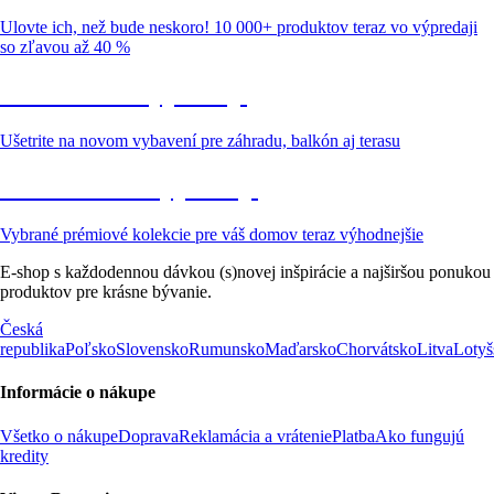
Ulovte ich, než bude neskoro! 10 000+ produktov teraz vo výpredaji
so zľavou až 40 %
Záhrada vo výpredaji
Ušetrite na novom vybavení pre záhradu, balkón aj terasu
Prémiové vo výpredaji
Vybrané prémiové kolekcie pre váš domov teraz výhodnejšie
E-shop s každodennou dávkou (s)novej inšpirácie a najširšou ponukou
produktov pre krásne bývanie.
Česká
republika
Poľsko
Slovensko
Rumunsko
Maďarsko
Chorvátsko
Litva
Lotyš
Informácie o nákupe
Všetko o nákupe
Doprava
Reklamácia a vrátenie
Platba
Ako fungujú
kredity