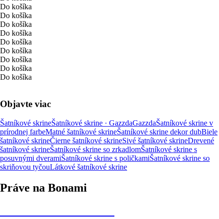
Do košíka
Do košíka
Do košíka
Do košíka
Do košíka
Do košíka
Do košíka
Do košíka
Do košíka
Objavte viac
Šatníkové skrine
Šatníkové skrine · Gazzda
Gazzda
Šatníkové skrine v
prírodnej farbe
Matné šatníkové skrine
Šatníkové skrine dekor dub
Biele
šatníkové skrine
Čierne šatníkové skrine
Sivé šatníkové skrine
Drevené
šatníkové skrine
Šatníkové skrine so zrkadlom
Šatníkové skrine s
posuvnými dverami
Šatníkové skrine s poličkami
Šatníkové skrine so
skriňovou tyčou
Látkové šatníkové skrine
Práve na Bonami
Summer Sale až -40 %