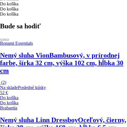
Do košíka
Do košíka
Do košíka
Bude sa hodiť
Bonami Essentials
Nemý sluha Vion
Bambusový, v prírodnej
farbe, šírka 32 cm, výška 102 cm, hĺbka 30
cm
(
2
)
Na sklade
Posledné kúsky
52 €
Do košíka
Do košíka
Brabantia
Nemý sluha Linn Dressboy
Oceľový, čierny,