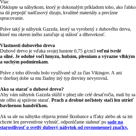
Viac
Obklopte sa nábytkom, ktorý je dokonalým príkladom toho, ako ľahko
sa dá prepojiť nadčasový dizajn, kvalitné materiály a precízne
spracovanie.
Práve taký je nábytok Gazzda, ktorý sa vyrobený z dubového dreva,
ktoré mu okrem iného zaručuje aj stálosť a dlhovekosť.
Vlastnosti dubového dreva
Dubové drevo je vďaka svojej hustote 0,75 g/cm3
veľmi tvrdé
a silné. Je odolné voči hmyzu, hubám, plesniam a výrazne vlhkým
a suchým podmienkam
.
Práve z toho dôvodu bolo využívané už za čias Vikingov. A ani
v dnešnej dobe sa mu žiadny iný typ dreviny nevyrovná.
Ako sa starať o dubové drevo?
Aby vám nábytok Gazzda slúžil v plnej sile celé desaťročia, mali by sa
ste oňho aj správne starať.
Prach a drobné nečistoty stačí len utrieť
bavlnenou handričkou.
Ak sa ale na nábytku objavia jemné škrabance a fľaky alebo ak sa im
chcete len preventívne vyhnúť, odporúčame siahnuť po
sade na
starostlivosť o svetlý dubový nábytok od rovnomennej značky.