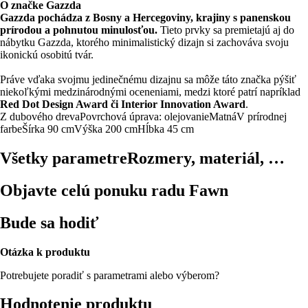
O značke Gazzda
Gazzda pochádza z Bosny a Hercegoviny, krajiny s panenskou
prírodou a pohnutou minulosťou.
Tieto prvky sa premietajú aj do
nábytku Gazzda, ktorého minimalistický dizajn si zachováva svoju
ikonickú osobitú tvár.
Práve vďaka svojmu jedinečnému dizajnu sa môže táto značka pýšiť
niekoľkými medzinárodnými oceneniami, medzi ktoré patrí napríklad
Red Dot Design Award či Interior Innovation Award
.
Z dubového dreva
Povrchová úprava: olejovanie
Matná
V prírodnej
farbe
Šírka 90 cm
Výška 200 cm
Hĺbka 45 cm
Všetky parametre
Rozmery, materiál, …
Objavte celú ponuku radu Fawn
Bude sa hodiť
Otázka k produktu
Potrebujete poradiť s parametrami alebo výberom?
Hodnotenie produktu