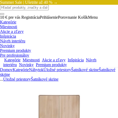
Summer Sale |
Ušetrite až 40 % →
10 € pre vás
Registrácia
Prihlásenie
Porovnanie
Košík
Menu
Kategórie
Miestnosti
Akcie a zľavy
Inšpirácia
Návrh interiéru
Novinky
Premium produkty
Pre profesionálov
Kategórie
Miestnosti
Akcie a zľavy
Inšpirácia
Návrh
interiéru
Novinky
Premium produkty
Domov
Kategórie
Nábytok
Úložné priestory
Šatníkové skrine
Šatníkové
skrine
...
Úložné priestory
Šatníkové skrine