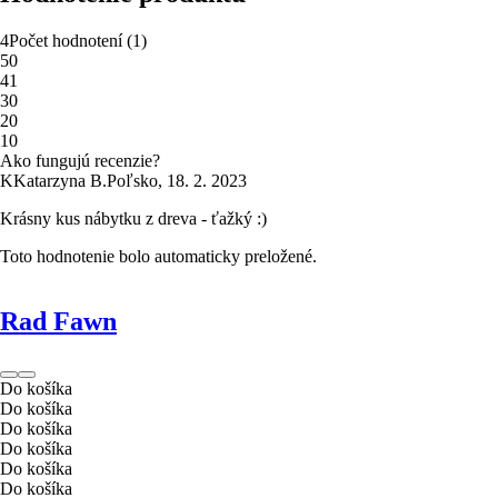
4
Počet hodnotení
(
1
)
5
0
4
1
3
0
2
0
1
0
Ako fungujú recenzie?
K
Katarzyna B.
Poľsko
,
18. 2. 2023
Krásny kus nábytku z dreva - ťažký :)
Toto hodnotenie bolo automaticky preložené.
Rad Fawn
Do košíka
Do košíka
Do košíka
Do košíka
Do košíka
Do košíka