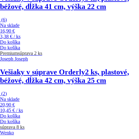
béžové, dĺžka 41 cm, výška 22 cm
(
6
)
Na sklade
16,90 €
3,38 € / ks
Do košíka
Do košíka
Premium
súprava 2 ks
Joseph Joseph
Vešiaky v súprave Orderly
2 ks, plastové,
béžové, dĺžka 42 cm, výška 25 cm
(
2
)
Na sklade
20,90 €
10,45 € / ks
Do košíka
Do košíka
súprava 8 ks
Wenko