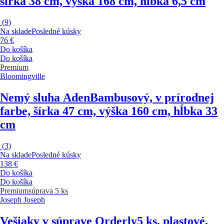
šírka 38 cm, výška 168 cm, hĺbka 6,5 cm
(
9
)
Na sklade
Posledné kúsky
76 €
Do košíka
Do košíka
Premium
Bloomingville
Nemý sluha Aden
Bambusový, v prírodnej
farbe, šírka 47 cm, výška 160 cm, hĺbka 33
cm
(
3
)
Na sklade
Posledné kúsky
138 €
Do košíka
Do košíka
Premium
súprava 5 ks
Joseph Joseph
Vešiaky v súprave Orderly
5 ks, plastové,