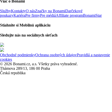
Viac o Bonami
Služby
Kontakty
O nás
Značky na Bonami
Darčekové
poukazy
Kariéra
Pre firmy
Pre médiá
Affiliate program
BonamiStar
Stiahnite si Mobilnú aplikáciu
Sledujte nás na sociálnych sieťach
Obchodné podmienky
Ochrana osobných údajov
Pravidlá a nastavenie
cookies
© 2026 Bonami.cz, a.s. Všetky práva vyhradené.
Thámova 289/13, 186 00 Praha
Česká republika