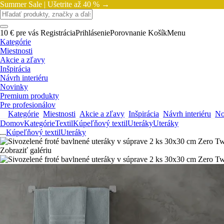
Summer Sale |
Ušetrite až 40 % →
10 € pre vás
Registrácia
Prihlásenie
Porovnanie
Košík
Menu
Kategórie
Miestnosti
Akcie a zľavy
Inšpirácia
Návrh interiéru
Novinky
Premium produkty
Pre profesionálov
Kategórie
Miestnosti
Akcie a zľavy
Inšpirácia
Návrh interiéru
No
Domov
Kategórie
Textil
Kúpeľňový textil
Uteráky
Uteráky
...
Kúpeľňový textil
Uteráky
Zobraziť galériu