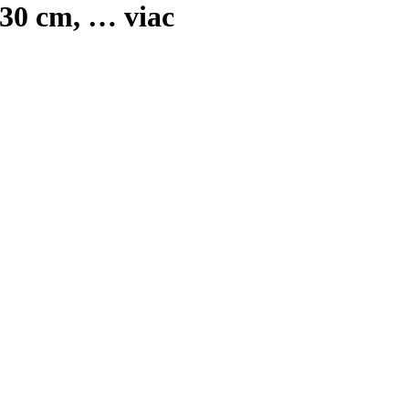
0x30 cm
, …
viac