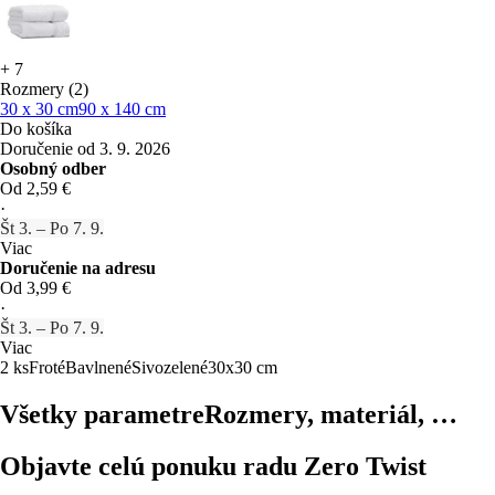
+
7
Rozmery (2)
30 x 30 cm
90 x 140 cm
Do košíka
Doručenie od 3. 9. 2026
Osobný odber
Od 2,59 €
·
Št 3. – Po 7. 9.
Viac
Doručenie na adresu
Od 3,99 €
·
Št 3. – Po 7. 9.
Viac
2 ks
Froté
Bavlnené
Sivozelené
30x30 cm
Všetky parametre
Rozmery, materiál, …
Objavte celú ponuku radu Zero Twist