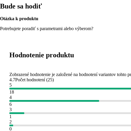
Bude sa hodiť
Otázka k produktu
Potrebujete poradiť s parametrami alebo výberom?
Hodnotenie produktu
Zobrazené hodnotenie je založené na hodnotení variantov tohto p
4.7
Počet hodnotení
(
25
)
5
18
4
6
3
1
2
0