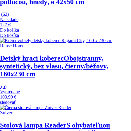
potlačou, hnedý, ø 42x50 cm
(
62
)
Na sklade
127 €
Do košíka
Do košíka
Hanse Home
Detský hrací koberec
Obojstranný,
syntetický, bez vlasu, čierny/béžový,
160x230 cm
(
5
)
Vypredané
103,90 €
sledovať
Zuiver
Stolová lampa Reader
S ohýbateľnou