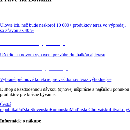
Summer Sale až -40 %
Ulovte ich, než bude neskoro! 10 000+ produktov teraz vo výpredaji
so zľavou až 40 %
Záhrada vo výpredaji
Ušetrite na novom vybavení pre záhradu, balkón aj terasu
Prémiové vo výpredaji
Vybrané prémiové kolekcie pre váš domov teraz výhodnejšie
E-shop s každodennou dávkou (s)novej inšpirácie a najširšou ponukou
produktov pre krásne bývanie.
Česká
republika
Poľsko
Slovensko
Rumunsko
Maďarsko
Chorvátsko
Litva
Lotyš
Informácie o nákupe