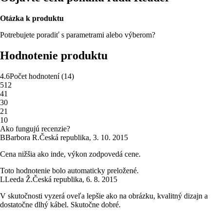
Otázka k produktu
Potrebujete poradiť s parametrami alebo výberom?
Hodnotenie produktu
4.6
Počet hodnotení
(
14
)
5
12
4
1
3
0
2
1
1
0
Ako fungujú recenzie?
B
Barbora R.
Česká republika
,
3. 10. 2015
Cena nižšia ako inde, výkon zodpovedá cene.
Toto hodnotenie bolo automaticky preložené.
L
Leeda Ž.
Česká republika
,
6. 8. 2015
V skutočnosti vyzerá oveľa lepšie ako na obrázku, kvalitný dizajn a
dostatočne dlhý kábel. Skutočne dobré.