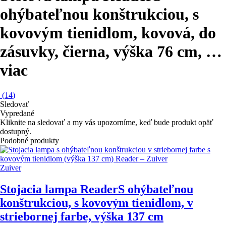
ohýbateľnou konštrukciou, s
kovovým tienidlom, kovová, do
zásuvky, čierna, výška 76 cm
, …
viac
(
14
)
Sledovať
Vypredané
Kliknite na sledovať a my vás upozorníme, keď bude produkt opäť
dostupný.
Podobné produkty
Zuiver
Stojacia lampa Reader
S ohýbateľnou
konštrukciou, s kovovým tienidlom, v
striebornej farbe, výška 137 cm