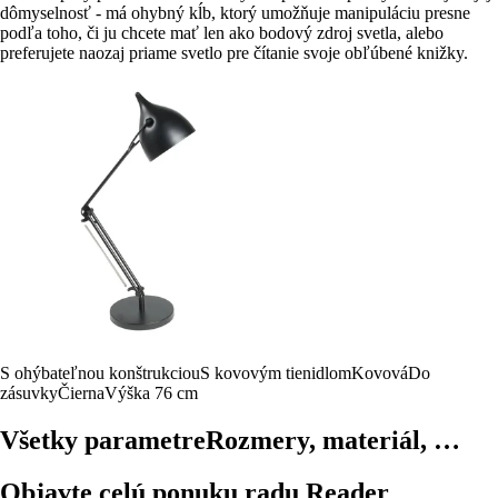
dômyselnosť - má ohybný kĺb, ktorý umožňuje manipuláciu presne
podľa toho, či ju chcete mať len ako bodový zdroj svetla, alebo
preferujete naozaj priame svetlo pre čítanie svoje obľúbené knižky.
S ohýbateľnou konštrukciou
S kovovým tienidlom
Kovová
Do
zásuvky
Čierna
Výška 76 cm
Všetky parametre
Rozmery, materiál, …
Objavte celú ponuku radu Reader