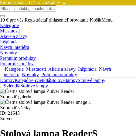
Summer Sale |
Ušetrite až 40 % →
10 € pre vás
Registrácia
Prihlásenie
Porovnanie
Košík
Menu
Kategórie
Miestnosti
Akcie a zľavy
Inšpirácia
Návrh interiéru
Novinky
Premium produkty
Pre profesionálov
Kategórie
Miestnosti
Akcie a zľavy
Inšpirácia
Návrh
interiéru
Novinky
Premium produkty
Domov
Kategórie
Svietidlá
Stolové lampy
Stolové lampy
...
Svietidlá
Stolové lampy
Zobraziť galériu
Zobraziť všetky
ID: 21645
Zuiver
Stolová lampa Reader
S