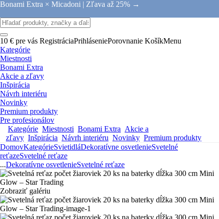
Bonami Extra × Micadoni |
Zľava až 25% →
10 € pre vás
Registrácia
Prihlásenie
Porovnanie
Košík
Menu
Kategórie
Miestnosti
Bonami Extra
Akcie a zľavy
Inšpirácia
Návrh interiéru
Novinky
Premium produkty
Pre profesionálov
Kategórie
Miestnosti
Bonami Extra
Akcie a
zľavy
Inšpirácia
Návrh interiéru
Novinky
Premium produkty
Domov
Kategórie
Svietidlá
Dekoratívne osvetlenie
Svetelné
reťaze
Svetelné reťaze
...
Dekoratívne osvetlenie
Svetelné reťaze
Zobraziť galériu