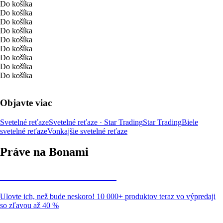
Do košíka
Do košíka
Do košíka
Do košíka
Do košíka
Do košíka
Do košíka
Do košíka
Do košíka
Objavte viac
Svetelné reťaze
Svetelné reťaze · Star Trading
Star Trading
Biele
svetelné reťaze
Vonkajšie svetelné reťaze
Práve na Bonami
Summer Sale až -40 %
Ulovte ich, než bude neskoro! 10 000+ produktov teraz vo výpredaji
so zľavou až 40 %