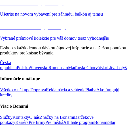
Záhrada vo výpredaji
Ušetrite na novom vybavení pre záhradu, balkón aj terasu
Prémiové vo výpredaji
Vybrané prémiové kolekcie pre váš domov teraz výhodnejšie
E-shop s každodennou dávkou (s)novej inšpirácie a najširšou ponukou
produktov pre krásne bývanie.
Česká
republika
Poľsko
Slovensko
Rumunsko
Maďarsko
Chorvátsko
Litva
Lotyš
Informácie o nákupe
Všetko o nákupe
Doprava
Reklamácia a vrátenie
Platba
Ako fungujú
kredity
Viac o Bonami
Služby
Kontakty
O nás
Značky na Bonami
Darčekové
poukazy
Kariéra
Pre firmy
Pre médiá
Affiliate program
BonamiStar