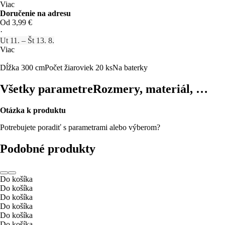
Viac
Doručenie na adresu
Od 3,99 €
·
Ut 11. – Št 13. 8.
Viac
Dĺžka 300 cm
Počet žiaroviek 20 ks
Na baterky
Všetky parametre
Rozmery, materiál, …
Otázka k produktu
Potrebujete poradiť s parametrami alebo výberom?
Podobné produkty
Do košíka
Do košíka
Do košíka
Do košíka
Do košíka
Do košíka