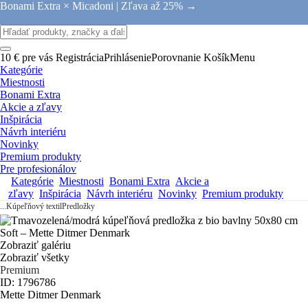
Bonami Extra × Micadoni |
Zľava až 25% →
10 € pre vás
Registrácia
Prihlásenie
Porovnanie
Košík
Menu
Kategórie
Miestnosti
Bonami Extra
Akcie a zľavy
Inšpirácia
Návrh interiéru
Novinky
Premium produkty
Pre profesionálov
Kategórie
Miestnosti
Bonami Extra
Akcie a
zľavy
Inšpirácia
Návrh interiéru
Novinky
Premium produkty
...
Kúpeľňový textil
Predložky
Zobraziť galériu
Zobraziť všetky
Premium
ID: 1796786
Mette Ditmer Denmark