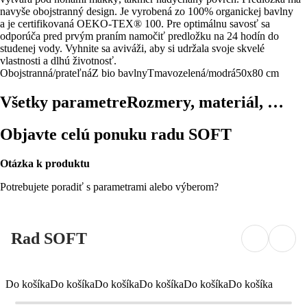
navyše obojstranný design. Je vyrobená zo 100% organickej bavlny
a je certifikovaná OEKO-TEX® 100. Pre optimálnu savosť sa
odporúča pred prvým praním namočiť predložku na 24 hodín do
studenej vody. Vyhnite sa aviváži, aby si udržala svoje skvelé
vlastnosti a dlhú životnosť.
Obojstranná/prateľná
Z bio bavlny
Tmavozelená/modrá
50x80 cm
Všetky parametre
Rozmery, materiál, …
Objavte celú ponuku radu SOFT
Otázka k produktu
Potrebujete poradiť s parametrami alebo výberom?
Rad SOFT
Do košíka
Do košíka
Do košíka
Do košíka
Do košíka
Do košíka