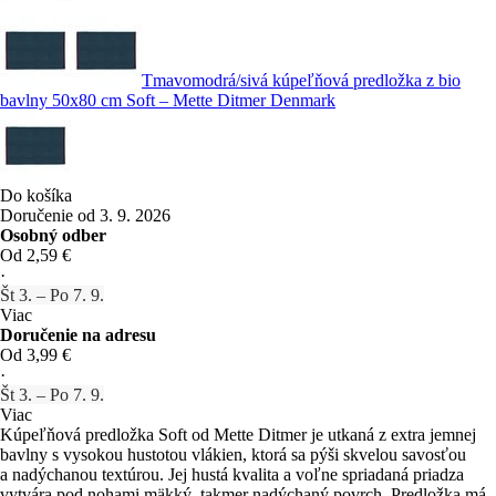
Tmavomodrá/sivá kúpeľňová predložka z bio
bavlny 50x80 cm Soft – Mette Ditmer Denmark
Do košíka
Doručenie od 3. 9. 2026
Osobný odber
Od 2,59 €
·
Št 3. – Po 7. 9.
Viac
Doručenie na adresu
Od 3,99 €
·
Št 3. – Po 7. 9.
Viac
Kúpeľňová predložka Soft od Mette Ditmer je utkaná z extra jemnej
bavlny s vysokou hustotou vlákien, ktorá sa pýši skvelou savosťou
a nadýchanou textúrou. Jej hustá kvalita a voľne spriadaná priadza
vytvára pod nohami mäkký, takmer nadýchaný povrch. Predložka má