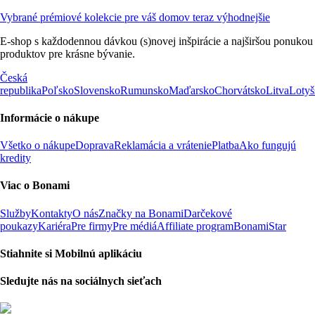
Vybrané prémiové kolekcie pre váš domov teraz výhodnejšie
E-shop s každodennou dávkou (s)novej inšpirácie a najširšou ponukou
produktov pre krásne bývanie.
Česká
republika
Poľsko
Slovensko
Rumunsko
Maďarsko
Chorvátsko
Litva
Lotyš
Informácie o nákupe
Všetko o nákupe
Doprava
Reklamácia a vrátenie
Platba
Ako fungujú
kredity
Viac o Bonami
Služby
Kontakty
O nás
Značky na Bonami
Darčekové
poukazy
Kariéra
Pre firmy
Pre médiá
Affiliate program
BonamiStar
Stiahnite si Mobilnú aplikáciu
Sledujte nás na sociálnych sieťach