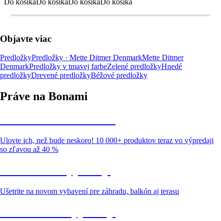
Do košíka
Do košíka
Do košíka
Do košíka
Objavte viac
Predložky
Predložky · Mette Ditmer Denmark
Mette Ditmer
Denmark
Predložky v tmavej farbe
Zelené predložky
Hnedé
predložky
Drevené predložky
Béžové predložky
Práve na Bonami
Summer Sale až -40 %
Ulovte ich, než bude neskoro! 10 000+ produktov teraz vo výpredaji
so zľavou až 40 %
Záhrada vo výpredaji
Ušetrite na novom vybavení pre záhradu, balkón aj terasu
Prémiové vo výpredaji