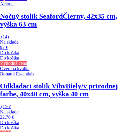
Actona
Nočný stolík Seaford
Čierny, 42x35 cm,
výška 63 cm
(
14
)
Na sklade
97 €
Do košíka
Do košíka
Výhodná cena
Overená kvalita
Bonami Essentials
Odkladací stolík Viby
Biely/v prírodnej
farbe, 40x40 cm, výška 40 cm
(
156
)
Na sklade
22,70 €
Do košíka
Do košíka