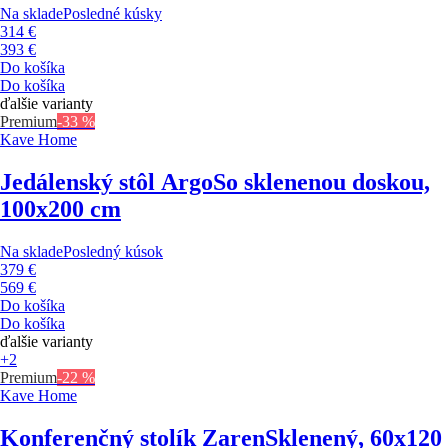
Na sklade
Posledné kúsky
314 €
393 €
Do košíka
Do košíka
ďalšie varianty
Premium
-33 %
Kave Home
Jedálenský stôl Argo
So sklenenou doskou,
100x200 cm
Na sklade
Posledný kúsok
379 €
569 €
Do košíka
Do košíka
ďalšie varianty
+2
Premium
-22 %
Kave Home
Konferenčný stolík Zaren
Sklenený, 60x120