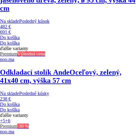
cm
Na sklade
Posledný kúsok
482 €
691 €
Do košíka
Do košíka
ďalšie varianty
Premium
Výhodná cena
noo.ma
Odkladací stolík Ande
Oceľový, zelený,
41x40 cm, výška 57 cm
Na sklade
Posledné kúsky
238 €
Do košíka
Do košíka
ďalšie varianty
+5
+6
Premium
-30 %
noo.ma