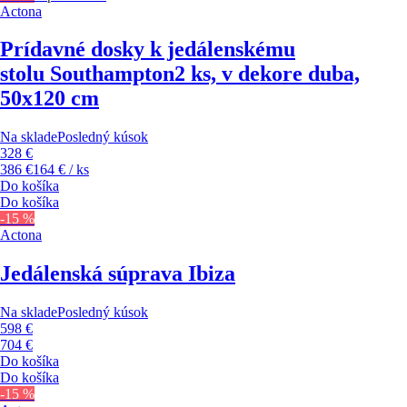
Actona
Prídavné dosky k jedálenskému
stolu Southampton
2 ks, v dekore duba,
50x120 cm
Na sklade
Posledný kúsok
328 €
386 €
164 € / ks
Do košíka
Do košíka
-15 %
Actona
Jedálenská súprava Ibiza
Na sklade
Posledný kúsok
598 €
704 €
Do košíka
Do košíka
-15 %