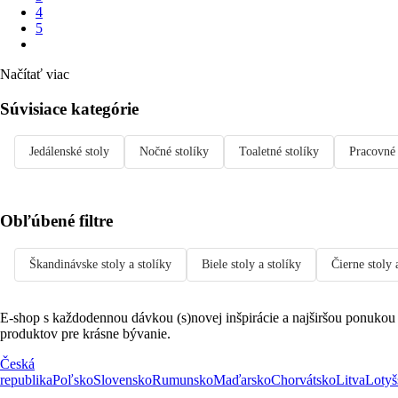
4
5
Načítať viac
Súvisiace kategórie
Jedálenské stoly
Nočné stolíky
Toaletné stolíky
Pracovné 
Obľúbené filtre
Škandinávske stoly a stolíky
Biele stoly a stolíky
Čierne stoly 
E-shop s každodennou dávkou (s)novej inšpirácie a najširšou ponukou
produktov pre krásne bývanie.
Česká
republika
Poľsko
Slovensko
Rumunsko
Maďarsko
Chorvátsko
Litva
Lotyš