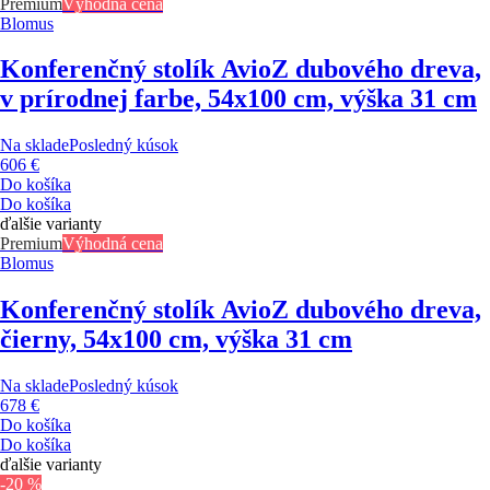
Premium
Výhodná cena
Blomus
Konferenčný stolík Avio
Z dubového dreva,
v prírodnej farbe, 54x100 cm, výška 31 cm
Na sklade
Posledný kúsok
606 €
Do košíka
Do košíka
ďalšie varianty
Premium
Výhodná cena
Blomus
Konferenčný stolík Avio
Z dubového dreva,
čierny, 54x100 cm, výška 31 cm
Na sklade
Posledný kúsok
678 €
Do košíka
Do košíka
ďalšie varianty
-20 %