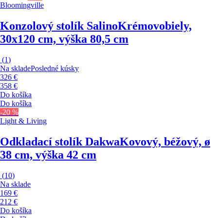
Bloomingville
Konzolový stolík Salino
Krémovobiely,
30x120 cm, výška 80,5 cm
(
1
)
Na sklade
Posledné kúsky
326 €
358 €
Do košíka
Do košíka
-20 %
Light & Living
Odkladací stolík Dakwa
Kovový, béžový, ø
38 cm, výška 42 cm
(
10
)
Na sklade
169 €
212 €
Do košíka