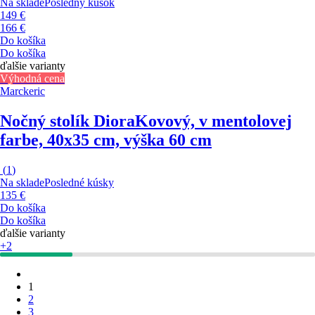
Na sklade
Posledný kúsok
149 €
166 €
Do košíka
Do košíka
ďalšie varianty
Výhodná cena
Marckeric
Nočný stolík Diora
Kovový, v mentolovej
farbe, 40x35 cm, výška 60 cm
(
1
)
Na sklade
Posledné kúsky
135 €
Do košíka
Do košíka
ďalšie varianty
+2
1
2
3