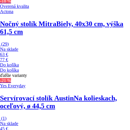
-18 %
Overená kvalita
Actona
Nočný stolík Mitra
Biely, 40x30 cm, výška
61,5 cm
(
29
)
Na sklade
63 €
77 €
Do košíka
Do košíka
ďalšie varianty
-21 %
Yes Everyday
Servírovací stolík Austin
Na kolieskach,
oceľový, ø 44,5 cm
(
1
)
Na sklade
45 €