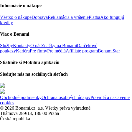
Informácie o nákupe
Všetko o nákupe
Doprava
Reklamácia a vrátenie
Platba
Ako fungujú
kredity
Viac o Bonami
Služby
Kontakty
O nás
Značky na Bonami
Darčekové
poukazy
Kariéra
Pre firmy
Pre médiá
Affiliate program
BonamiStar
Stiahnite si Mobilnú aplikáciu
Sledujte nás na sociálnych sieťach
Obchodné podmienky
Ochrana osobných údajov
Pravidlá a nastavenie
cookies
© 2026 Bonami.cz, a.s. Všetky práva vyhradené.
Thámova 289/13, 186 00 Praha
Česká republika