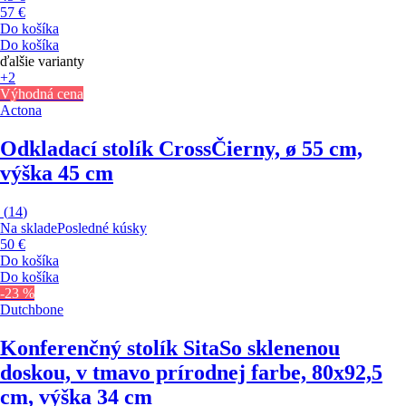
57 €
Do košíka
Do košíka
ďalšie varianty
+2
Výhodná cena
Actona
Odkladací stolík Cross
Čierny, ø 55 cm,
výška 45 cm
(
14
)
Na sklade
Posledné kúsky
50 €
Do košíka
Do košíka
-23 %
Dutchbone
Konferenčný stolík Sita
So sklenenou
doskou, v tmavo prírodnej farbe, 80x92,5
cm, výška 34 cm