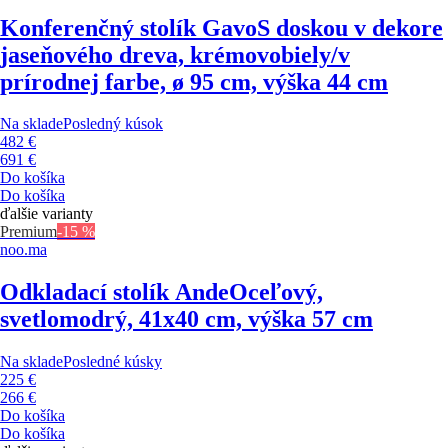
Konferenčný stolík Gavo
S doskou v dekore
jaseňového dreva, krémovobiely/v
prírodnej farbe, ø 95 cm, výška 44 cm
Na sklade
Posledný kúsok
482 €
691 €
Do košíka
Do košíka
ďalšie varianty
Premium
-15 %
noo.ma
Odkladací stolík Ande
Oceľový,
svetlomodrý, 41x40 cm, výška 57 cm
Na sklade
Posledné kúsky
225 €
266 €
Do košíka
Do košíka