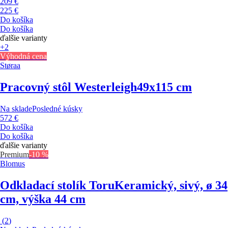
209 €
225 €
Do košíka
Do košíka
ďalšie varianty
+2
Výhodná cena
Støraa
Pracovný stôl Westerleigh
49x115 cm
Na sklade
Posledné kúsky
572 €
Do košíka
Do košíka
ďalšie varianty
Premium
-10 %
Blomus
Odkladací stolík Toru
Keramický, sivý, ø 34
cm, výška 44 cm
(
2
)