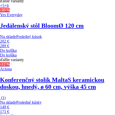
ďalšie varianty
+5
+6
-30 %
Yes Everyday
Jedálenský stôl Bloom
Ø 120 cm
Na sklade
Posledný kúsok
202 €
289 €
Do košíka
Do košíka
ďalšie varianty
-12 %
Actona
Konferenčný stolík Malta
S keramickou
doskou, hnedý, ø 60 cm, výška 45 cm
(
1
)
Na sklade
Posledné kúsky
149 €
171 €