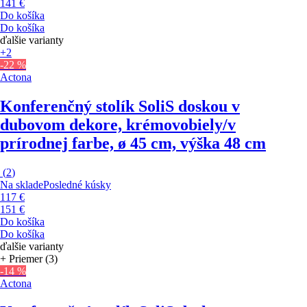
141 €
Do košíka
Do košíka
ďalšie varianty
+2
-22 %
Actona
Konferenčný stolík Soli
S doskou v
dubovom dekore, krémovobiely/v
prírodnej farbe, ø 45 cm, výška 48 cm
(
2
)
Na sklade
Posledné kúsky
117 €
151 €
Do košíka
Do košíka
ďalšie varianty
+ Priemer (3)
-14 %
Actona