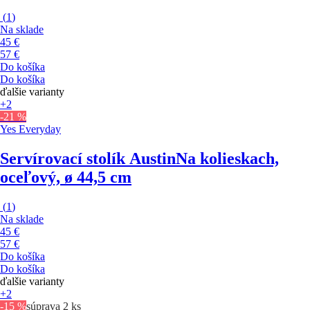
(
1
)
Na sklade
45 €
57 €
Do košíka
Do košíka
ďalšie varianty
+2
-21 %
Yes Everyday
Servírovací stolík Austin
Na kolieskach,
oceľový, ø 44,5 cm
(
1
)
Na sklade
45 €
57 €
Do košíka
Do košíka
ďalšie varianty
+2
-15 %
súprava 2 ks