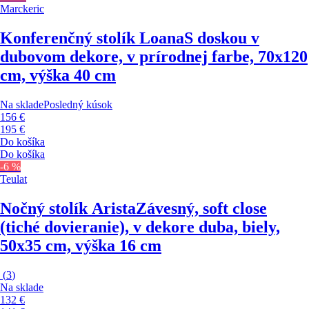
Marckeric
Konferenčný stolík Loana
S doskou v
dubovom dekore, v prírodnej farbe, 70x120
cm, výška 40 cm
Na sklade
Posledný kúsok
156 €
195 €
Do košíka
Do košíka
-6 %
Teulat
Nočný stolík Arista
Závesný, soft close
(tiché dovieranie), v dekore duba, biely,
50x35 cm, výška 16 cm
(
3
)
Na sklade
132 €