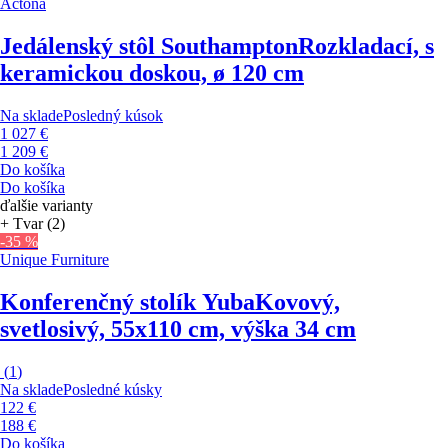
Actona
Jedálenský stôl Southampton
Rozkladací, s
keramickou doskou, ø 120 cm
Na sklade
Posledný kúsok
1 027 €
1 209 €
Do košíka
Do košíka
ďalšie varianty
+ Tvar (2)
-35 %
Unique Furniture
Konferenčný stolík Yuba
Kovový,
svetlosivý, 55x110 cm, výška 34 cm
(
1
)
Na sklade
Posledné kúsky
122 €
188 €
Do košíka