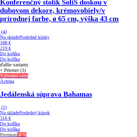
Konferenčný stolík Soli
S doskou v
dubovom dekore, krémovobiely/v
prírodnej farbe, ø 65 cm, výška 43 cm
(
4
)
Na sklade
Posledné kúsky
188 €
219 €
Do košíka
Do košíka
ďalšie varianty
+ Priemer (3)
Výhodná cena
Actona
Jedálenská súprava Bahamas
(
1
)
Na sklade
Posledný kúsok
316 €
Do košíka
Do košíka
Premium
-8 %