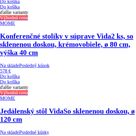
Do košíka
Do košíka
ďalšie varianty
Výhodná cena
MOME
Konferenčné stolíky v súprave Vida
2 ks, so
sklenenou doskou, krémovobiele, ø 80 cm,
výška 40 cm
Na sklade
Posledný kúsok
578 €
Do košíka
Do košíka
ďalšie varianty
Výhodná cena
MOME
Jedálenský stôl Vida
So sklenenou doskou, ø
120 cm
Na sklade
Posledné kúsky