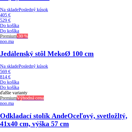
Na sklade
Posledný kúsok
405 €
529 €
Do košíka
Do košíka
Premium
-30 %
noo.ma
Jedálenský stôl Meko
Ø 100 cm
Na sklade
Posledný kúsok
569 €
814 €
Do košíka
Do košíka
ďalšie varianty
Premium
Výhodná cena
noo.ma
Odkladací stolík Ande
Oceľový, svetložltý,
41x40 cm, výška 57 cm