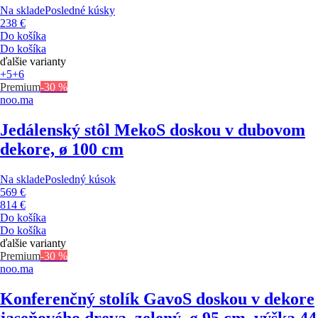
Na sklade
Posledné kúsky
238 €
Do košíka
Do košíka
ďalšie varianty
+5
+6
Premium
-30 %
noo.ma
Jedálenský stôl Meko
S doskou v dubovom
dekore, ø 100 cm
Na sklade
Posledný kúsok
569 €
814 €
Do košíka
Do košíka
ďalšie varianty
Premium
-30 %
noo.ma
Konferenčný stolík Gavo
S doskou v dekore
jaseňového dreva, zelený, ø 95 cm, výška 44