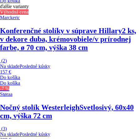
Do košíka
ďalšie varianty
Výhodná cena
Marckeric
Konferenčné stolíky v súprave Hillary
2 ks,
v dekore duba, krémovobiele/v prírodnej
farbe, ø 70 cm, výška 38 cm
(
2
)
Na sklade
Posledné kúsky
157 €
Do košíka
Do košíka
-7 %
Støraa
Nočný stolík Westerleigh
Svetlosivý, 60x40
cm, výška 72 cm
(
3
)
Na sklade
Posledné kúsky