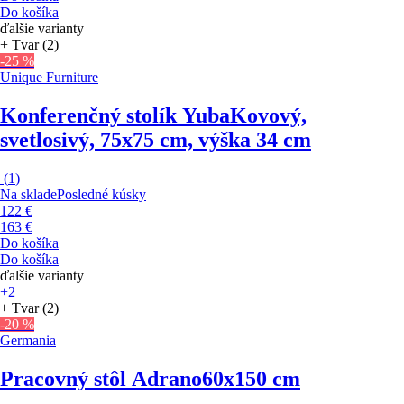
Do košíka
ďalšie varianty
+ Tvar (2)
-25 %
Unique Furniture
Konferenčný stolík Yuba
Kovový,
svetlosivý, 75x75 cm, výška 34 cm
(
1
)
Na sklade
Posledné kúsky
122 €
163 €
Do košíka
Do košíka
ďalšie varianty
+2
+ Tvar (2)
-20 %
Germania
Pracovný stôl Adrano
60x150 cm