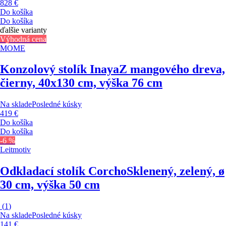
828 €
Do košíka
Do košíka
ďalšie varianty
Výhodná cena
MOME
Konzolový stolík Inaya
Z mangového dreva,
čierny, 40x130 cm, výška 76 cm
Na sklade
Posledné kúsky
419 €
Do košíka
Do košíka
-6 %
Leitmotiv
Odkladací stolík Corcho
Sklenený, zelený, ø
30 cm, výška 50 cm
(
1
)
Na sklade
Posledné kúsky
141 €