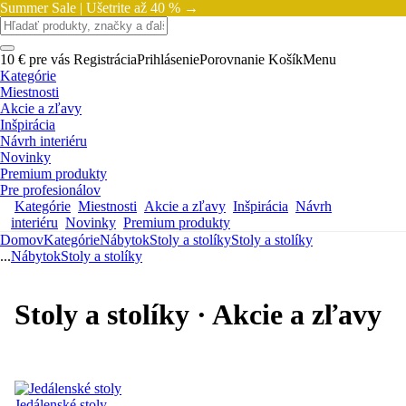
Summer Sale |
Ušetrite až 40 % →
10 € pre vás
Registrácia
Prihlásenie
Porovnanie
Košík
Menu
Kategórie
Miestnosti
Akcie a zľavy
Inšpirácia
Návrh interiéru
Novinky
Premium produkty
Pre profesionálov
Kategórie
Miestnosti
Akcie a zľavy
Inšpirácia
Návrh
interiéru
Novinky
Premium produkty
Domov
Kategórie
Nábytok
Stoly a stolíky
Stoly a stolíky
...
Nábytok
Stoly a stolíky
Stoly a stolíky · Akcie a zľavy
Jedálenské stoly