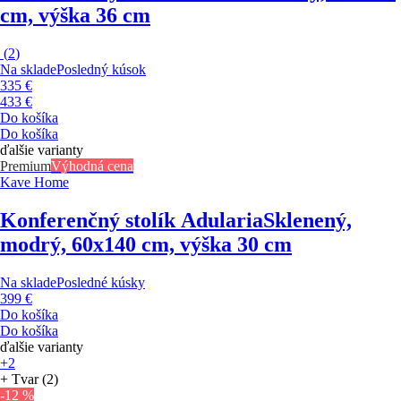
cm, výška 36 cm
(
2
)
Na sklade
Posledný kúsok
335 €
433 €
Do košíka
Do košíka
ďalšie varianty
Premium
Výhodná cena
Kave Home
Konferenčný stolík Adularia
Sklenený,
modrý, 60x140 cm, výška 30 cm
Na sklade
Posledné kúsky
399 €
Do košíka
Do košíka
ďalšie varianty
+2
+ Tvar (2)
-12 %