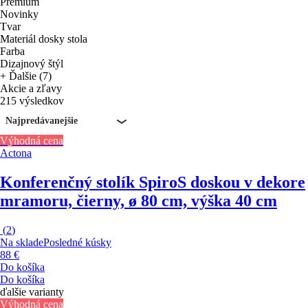
Premium
Novinky
Tvar
Materiál dosky stola
Farba
Dizajnový štýl
+ Ďalšie (7)
Akcie a zľavy
215 výsledkov
Najpredávanejšie
Výhodná cena
Actona
Konferenčný stolík Spiro
S doskou v dekore
mramoru, čierny, ø 80 cm, výška 40 cm
(
2
)
Na sklade
Posledné kúsky
88 €
Do košíka
Do košíka
ďalšie varianty
Výhodná cena