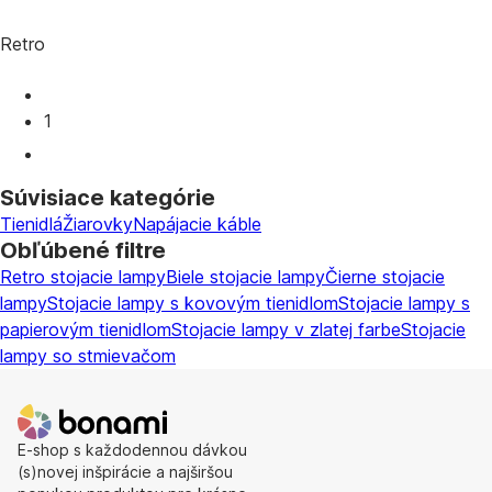
Retro
1
Súvisiace kategórie
Tienidlá
Žiarovky
Napájacie káble
Obľúbené filtre
Retro stojacie lampy
Biele stojacie lampy
Čierne stojacie
lampy
Stojacie lampy s kovovým tienidlom
Stojacie lampy s
papierovým tienidlom
Stojacie lampy v zlatej farbe
Stojacie
lampy so stmievačom
E-shop s každodennou dávkou
(s)novej inšpirácie a najširšou