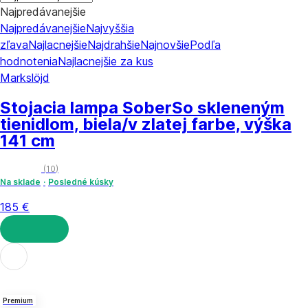
Najpredávanejšie
Najpredávanejšie
Najvyššia
zľava
Najlacnejšie
Najdrahšie
Najnovšie
Podľa
hodnotenia
Najlacnejšie za kus
Markslöjd
Stojacia lampa Sober
So skleneným
tienidlom, biela/v zlatej farbe, výška
141 cm
(
10
)
Na sklade
Posledné kúsky
185 €
DO KOŠÍKA
Premium