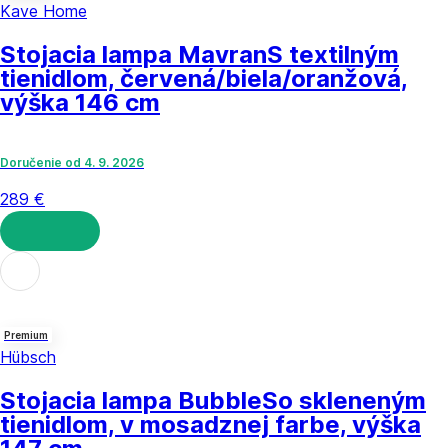
Kave Home
Stojacia lampa Mavran
S textilným
tienidlom, červená/biela/oranžová,
výška 146 cm
Doručenie od 4. 9. 2026
289 €
DO KOŠÍKA
Premium
Hübsch
Stojacia lampa Bubble
So skleneným
tienidlom, v mosadznej farbe, výška