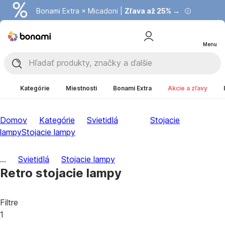
Bonami Extra × Micadoni |
Zľava až 25% →
Menu
Kategórie
Miestnosti
Bonami Extra
Akcie a zľavy
Domov
Kategórie
Svietidlá
Stojacie
lampy
Stojacie lampy
...
Svietidlá
Stojacie lampy
Retro stojacie lampy
Filtre
1