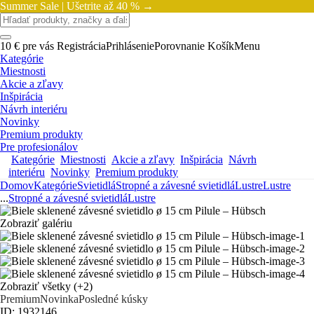
Summer Sale |
Ušetrite až 40 % →
10 € pre vás
Registrácia
Prihlásenie
Porovnanie
Košík
Menu
Kategórie
Miestnosti
Akcie a zľavy
Inšpirácia
Návrh interiéru
Novinky
Premium produkty
Pre profesionálov
Kategórie
Miestnosti
Akcie a zľavy
Inšpirácia
Návrh
interiéru
Novinky
Premium produkty
Domov
Kategórie
Svietidlá
Stropné a závesné svietidlá
Lustre
Lustre
...
Stropné a závesné svietidlá
Lustre
Zobraziť galériu
Zobraziť všetky
(+2)
Premium
Novinka
Posledné kúsky
ID: 1932146