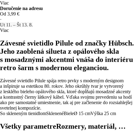
Viac
Doručenie na adresu
Od 3,99 €
·
Ut 11. – Št 13. 8.
Viac
Závesné svietidlo Pilule od značky Hübsch.
Jeho zaoblená silueta z opálového skla
s mosadznými akcentmi vnáša do interiéru
retro šarm s modernou eleganciou.
Závesné svietidlo Pilule spája retro prvky s moderným designom
a inšpiruje sa estetikou 80. rokov. Jeho okrúhly tvar je vytvorený
z lesklého bieleho opálového skla, ktoré dopĺňajú mosadzné akcenty
a kontrastný čierny látkový kábel. Vďaka svojmu prevedeniu sa hodí
ako pre samostatné umiestnenie, tak aj pre začlenenie do rozsiahlejšej
svetelnej kompozície.
So skleneným tienidlom
Sklenené
Biele
Ø 15 cm
Výška 25 cm
Všetky parametre
Rozmery, materiál, …