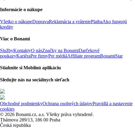
Informácie o nákupe
Všetko o nákupe
Doprava
Reklamácia a vrátenie
Platba
Ako fungujú
kredity
Viac o Bonami
Služby
Kontakty
O nás
Značky na Bonami
Darčekové
poukazy
Kariéra
Pre firmy
Pre médiá
Affiliate program
BonamiStar
Stiahnite si Mobilnú aplikáciu
Sledujte nás na sociálnych sieťach
Obchodné podmienky
Ochrana osobných údajov
Pravidlá a nastavenie
cookies
© 2026 Bonami.cz, a.s. Všetky práva vyhradené.
Thámova 289/13, 186 00 Praha
Česká republika