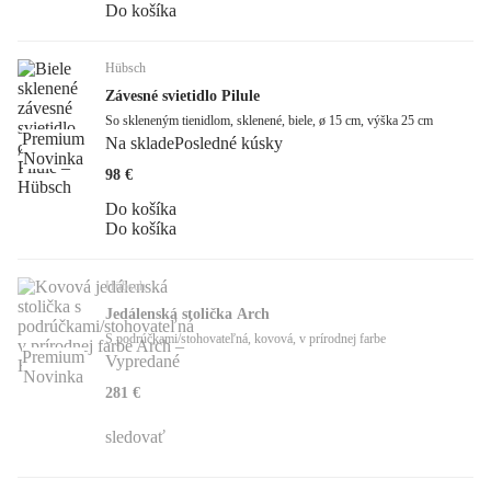
Do košíka
Hübsch
Závesné svietidlo Pilule
So skleneným tienidlom, sklenené, biele, ø 15 cm, výška 25 cm
Premium
Na sklade
Posledné kúsky
Novinka
98 €
Do košíka
Do košíka
Hübsch
Jedálenská stolička Arch
S podrúčkami/stohovateľná, kovová, v prírodnej farbe
Premium
Vypredané
Novinka
281 €
sledovať