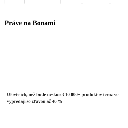
Práve na Bonami
Summer Sale až
-40 %
Ulovte ich, než bude neskoro! 10 000+ produktov teraz vo
výpredaji so zľavou až 40 %
Záhrada vo
výpredaji