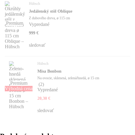
Hübsch
Jedálenský stôl Oblique
Z dubového dreva, ø 115 cm
Premium
Vypredané
999 €
sledovať
Hübsch
Misa Bonbon
Na ovocie, sklenená, zelená/hnedá, ø 15 cm
Premium
(
2
)
Výhodná cena
Vypredané
20,30 €
sledovať