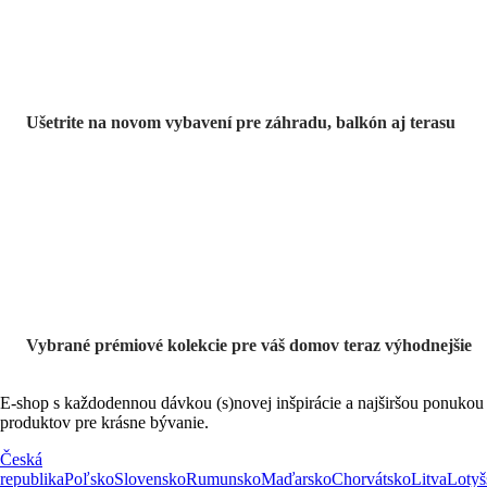
Ušetrite na novom vybavení pre záhradu, balkón aj terasu
Prémiové vo
výpredaji
Vybrané prémiové kolekcie pre váš domov teraz výhodnejšie
E-shop s každodennou dávkou (s)novej inšpirácie a najširšou ponukou
produktov pre krásne bývanie.
Česká
republika
Poľsko
Slovensko
Rumunsko
Maďarsko
Chorvátsko
Litva
Lotyš