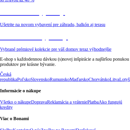
Záhrada vo výpredaji
Ušetrite na novom vybavení pre záhradu, balkón aj terasu
Prémiové vo výpredaji
Vybrané prémiové kolekcie pre váš domov teraz výhodnejšie
E-shop s každodennou dávkou (s)novej inšpirácie a najširšou ponukou
produktov pre krásne bývanie.
Česká
republika
Poľsko
Slovensko
Rumunsko
Maďarsko
Chorvátsko
Litva
Lotyš
Informácie o nákupe
Všetko o nákupe
Doprava
Reklamácia a vrátenie
Platba
Ako fungujú
kredity
Viac o Bonami