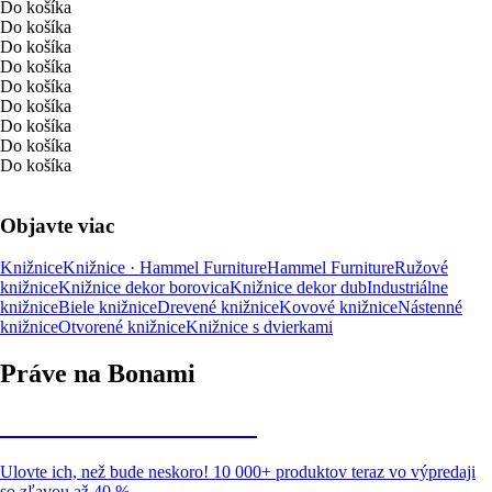
Do košíka
Do košíka
Do košíka
Do košíka
Do košíka
Do košíka
Do košíka
Do košíka
Do košíka
Objavte viac
Knižnice
Knižnice · Hammel Furniture
Hammel Furniture
Ružové
knižnice
Knižnice dekor borovica
Knižnice dekor dub
Industriálne
knižnice
Biele knižnice
Drevené knižnice
Kovové knižnice
Nástenné
knižnice
Otvorené knižnice
Knižnice s dvierkami
Práve na Bonami
Summer Sale až -40 %
Ulovte ich, než bude neskoro! 10 000+ produktov teraz vo výpredaji
so zľavou až 40 %