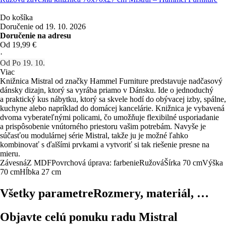
Do košíka
Doručenie od 19. 10. 2026
Doručenie na adresu
Od 19,99 €
·
Od Po 19. 10.
Viac
Knižnica Mistral od značky Hammel Furniture predstavuje nadčasový
dánsky dizajn, ktorý sa vyrába priamo v Dánsku. Ide o jednoduchý
a praktický kus nábytku, ktorý sa skvele hodí do obývacej izby, spálne,
kuchyne alebo napríklad do domácej kancelárie. Knižnica je vybavená
dvoma vyberateľnými policami, čo umožňuje flexibilné usporiadanie
a prispôsobenie vnútorného priestoru vašim potrebám. Navyše je
súčasťou modulárnej série Mistral, takže ju je možné ľahko
kombinovať s ďalšími prvkami a vytvoriť si tak riešenie presne na
mieru.
Závesná
Z MDF
Povrchová úprava: farbenie
Ružová
Šírka 70 cm
Výška
70 cm
Hĺbka 27 cm
Všetky parametre
Rozmery, materiál, …
Objavte celú ponuku radu Mistral