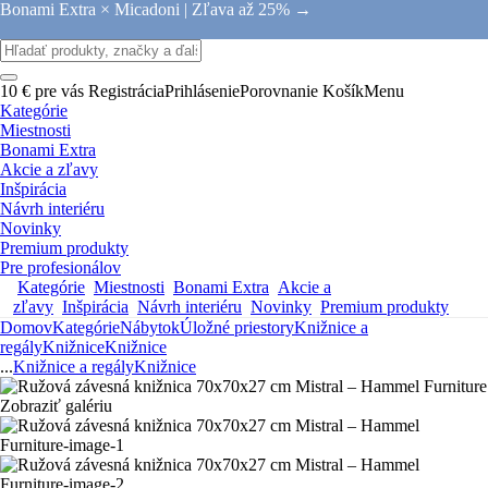
Bonami Extra × Micadoni |
Zľava až 25% →
10 € pre vás
Registrácia
Prihlásenie
Porovnanie
Košík
Menu
Kategórie
Miestnosti
Bonami Extra
Akcie a zľavy
Inšpirácia
Návrh interiéru
Novinky
Premium produkty
Pre profesionálov
Kategórie
Miestnosti
Bonami Extra
Akcie a
zľavy
Inšpirácia
Návrh interiéru
Novinky
Premium produkty
Domov
Kategórie
Nábytok
Úložné priestory
Knižnice a
regály
Knižnice
Knižnice
...
Knižnice a regály
Knižnice
Zobraziť galériu