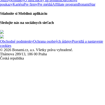
Služby
Kontakty
O nás
Značky na Bonami
Darčekové
poukazy
Kariéra
Pre firmy
Pre médiá
Affiliate program
BonamiStar
Stiahnite si Mobilnú aplikáciu
Sledujte nás na sociálnych sieťach
Obchodné podmienky
Ochrana osobných údajov
Pravidlá a nastavenie
cookies
© 2026 Bonami.cz, a.s. Všetky práva vyhradené.
Thámova 289/13, 186 00 Praha
Česká republika