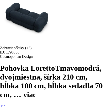
Zobraziť všetky
(+3)
ID: 1798858
Cosmopolitan Design
Pohovka Loretto
Tmavomodrá,
dvojmiestna, šírka 210 cm,
hĺbka 100 cm, hĺbka sedadla 70
cm
, …
viac
(
1
)