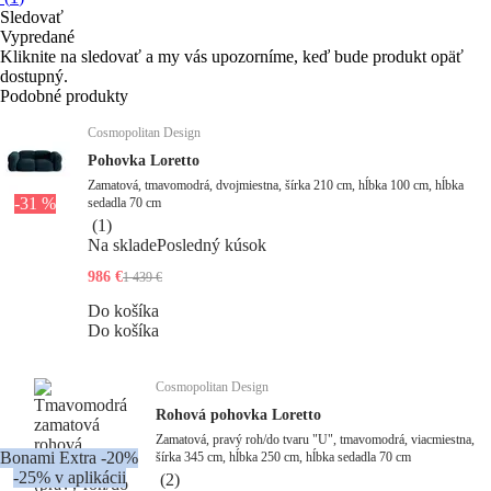
Sledovať
Vypredané
Kliknite na sledovať a my vás upozorníme, keď bude produkt opäť
dostupný.
Podobné produkty
Cosmopolitan Design
Pohovka Loretto
Zamatová, tmavomodrá, dvojmiestna, šírka 210 cm, hĺbka 100 cm, hĺbka
-31 %
sedadla 70 cm
(
1
)
Na sklade
Posledný kúsok
986 €
1 439 €
Do košíka
Do košíka
Cosmopolitan Design
Rohová pohovka Loretto
Zamatová, pravý roh/do tvaru "U", tmavomodrá, viacmiestna,
Bonami Extra -20%
šírka 345 cm, hĺbka 250 cm, hĺbka sedadla 70 cm
-25% v aplikácii
(
2
)