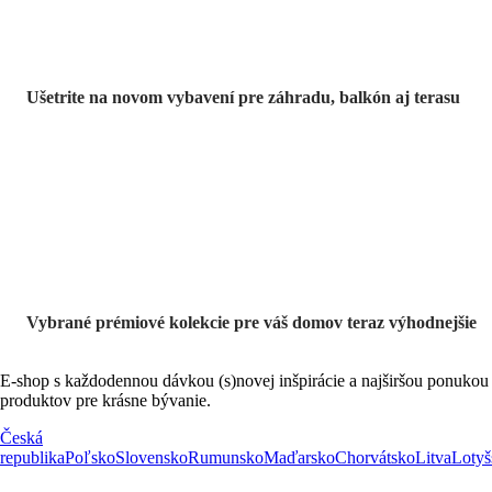
Ušetrite na novom vybavení pre záhradu, balkón aj terasu
Prémiové vo
výpredaji
Vybrané prémiové kolekcie pre váš domov teraz výhodnejšie
E-shop s každodennou dávkou (s)novej inšpirácie a najširšou ponukou
produktov pre krásne bývanie.
Česká
republika
Poľsko
Slovensko
Rumunsko
Maďarsko
Chorvátsko
Litva
Lotyš