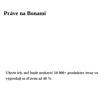
Práve na Bonami
Summer Sale až
-40 %
Ulovte ich, než bude neskoro! 10 000+ produktov teraz vo
výpredaji so zľavou až 40 %
Záhrada vo
výpredaji