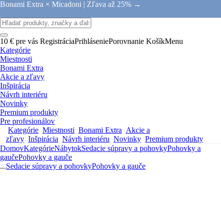
Bonami Extra × Micadoni |
Zľava až 25% →
10 € pre vás
Registrácia
Prihlásenie
Porovnanie
Košík
Menu
Kategórie
Miestnosti
Bonami Extra
Akcie a zľavy
Inšpirácia
Návrh interiéru
Novinky
Premium produkty
Pre profesionálov
Kategórie
Miestnosti
Bonami Extra
Akcie a
zľavy
Inšpirácia
Návrh interiéru
Novinky
Premium produkty
Domov
Kategórie
Nábytok
Sedacie súpravy a pohovky
Pohovky a
gauče
Pohovky a gauče
...
Sedacie súpravy a pohovky
Pohovky a gauče