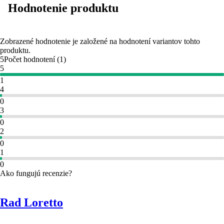
Hodnotenie produktu
Zobrazené hodnotenie je založené na hodnotení variantov tohto
produktu.
5
Počet hodnotení
(
1
)
5
1
4
0
3
0
2
0
1
0
Ako fungujú recenzie?
Rad Loretto