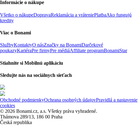
Informácie o nákupe
Všetko o nákupe
Doprava
Reklamácia a vrátenie
Platba
Ako fungujú
kredity
Viac o Bonami
Služby
Kontakty
O nás
Značky na Bonami
Darčekové
poukazy
Kariéra
Pre firmy
Pre médiá
Affiliate program
BonamiStar
Stiahnite si Mobilnú aplikáciu
Sledujte nás na sociálnych sieťach
Obchodné podmienky
Ochrana osobných údajov
Pravidlá a nastavenie
cookies
© 2026 Bonami.cz, a.s. Všetky práva vyhradené.
Thámova 289/13, 186 00 Praha
Česká republika