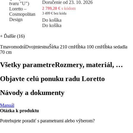
Doručenie od 23. 10. 2026
2 799,20 €
s kódom
3 499 € bez kódu
Do košíka
Do košíka
+
Ďalšie (16)
Tmavomodrá
Dvojmiestna
Šírka 210 cm
Hĺbka 100 cm
Hĺbka sedadla
70 cm
Všetky parametre
Rozmery, materiál, …
Objavte celú ponuku radu Loretto
Návody a dokumenty
Manuál
Otázka k produktu
Potrebujete poradiť s parametrami alebo výberom?