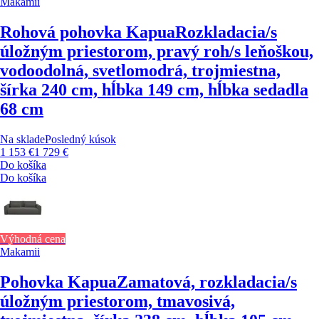
Makamii
Rohová pohovka Kapua
Rozkladacia/s
úložným priestorom, pravý roh/s leňoškou,
vodoodolná, svetlomodrá, trojmiestna,
šírka 240 cm, hĺbka 149 cm, hĺbka sedadla
68 cm
Na sklade
Posledný kúsok
1 153 €
1 729 €
Do košíka
Do košíka
Výhodná cena
Makamii
Pohovka Kapua
Zamatová, rozkladacia/s
úložným priestorom, tmavosivá,