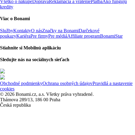
Všetko o nákupe
Doprava
Reklamácia a vrátenie
Platba
Ako fungujú
kredity
Viac o Bonami
Služby
Kontakty
O nás
Značky na Bonami
Darčekové
poukazy
Kariéra
Pre firmy
Pre médiá
Affiliate program
BonamiStar
Stiahnite si Mobilnú aplikáciu
Sledujte nás na sociálnych sieťach
Obchodné podmienky
Ochrana osobných údajov
Pravidlá a nastavenie
cookies
© 2026 Bonami.cz, a.s. Všetky práva vyhradené.
Thámova 289/13, 186 00 Praha
Česká republika