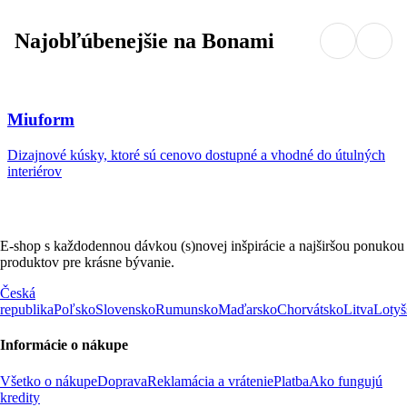
Najobľúbenejšie na Bonami
Miuform
Dizajnové kúsky, ktoré sú cenovo dostupné a vhodné do útulných
interiérov
E-shop s každodennou dávkou (s)novej inšpirácie a najširšou ponukou
produktov pre krásne bývanie.
Česká
republika
Poľsko
Slovensko
Rumunsko
Maďarsko
Chorvátsko
Litva
Lotyš
Informácie o nákupe
Všetko o nákupe
Doprava
Reklamácia a vrátenie
Platba
Ako fungujú
kredity