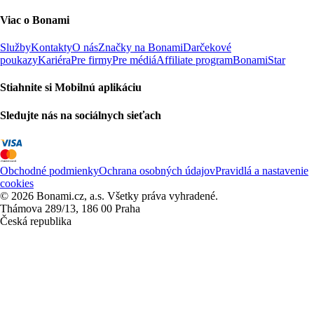
Viac o Bonami
Služby
Kontakty
O nás
Značky na Bonami
Darčekové
poukazy
Kariéra
Pre firmy
Pre médiá
Affiliate program
BonamiStar
Stiahnite si Mobilnú aplikáciu
Sledujte nás na sociálnych sieťach
Obchodné podmienky
Ochrana osobných údajov
Pravidlá a nastavenie
cookies
© 2026 Bonami.cz, a.s. Všetky práva vyhradené.
Thámova 289/13, 186 00 Praha
Česká republika