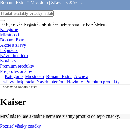
Bonami Extra × Micadoni |
Zľava až 25% →
10 € pre vás
Registrácia
Prihlásenie
Porovnanie
Košík
Menu
Kategórie
Miestnosti
Bonami Extra
Akcie a zľavy
Inšpirácia
Návrh interiéru
Novinky
Premium produkty
Pre profesionálov
Kategórie
Miestnosti
Bonami Extra
Akcie a
zľavy
Inšpirácia
Návrh interiéru
Novinky
Premium produkty
...
Značky na Bonami
Kaiser
Kaiser
Mrzí nás to, ale aktuálne nemáme žiadny produkt od tejto značky.
Pozrieť všetky značky