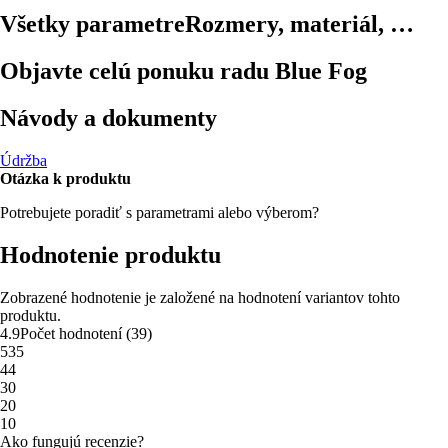
Všetky parametre
Rozmery, materiál, …
Objavte celú ponuku radu Blue Fog
Návody a dokumenty
Údržba
Otázka k produktu
Potrebujete poradiť s parametrami alebo výberom?
Hodnotenie produktu
Zobrazené hodnotenie je založené na hodnotení variantov tohto
produktu.
4.9
Počet hodnotení
(
39
)
5
35
4
4
3
0
2
0
1
0
Ako fungujú recenzie?