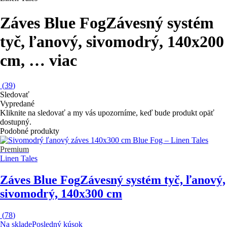
Záves Blue Fog
Závesný systém
tyč, ľanový, sivomodrý, 140x200
cm
, …
viac
(
39
)
Sledovať
Vypredané
Kliknite na sledovať a my vás upozorníme, keď bude produkt opäť
dostupný.
Podobné produkty
Premium
Linen Tales
Záves Blue Fog
Závesný systém tyč, ľanový,
sivomodrý, 140x300 cm
(
78
)
Na sklade
Posledný kúsok