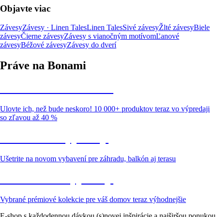
Objavte viac
Závesy
Závesy · Linen Tales
Linen Tales
Sivé závesy
Žlté závesy
Biele
závesy
Čierne závesy
Závesy s vianočným motívom
Ľanové
závesy
Béžové závesy
Závesy do dverí
Práve na Bonami
Summer Sale až -40 %
Ulovte ich, než bude neskoro! 10 000+ produktov teraz vo výpredaji
so zľavou až 40 %
Záhrada vo výpredaji
Ušetrite na novom vybavení pre záhradu, balkón aj terasu
Prémiové vo výpredaji
Vybrané prémiové kolekcie pre váš domov teraz výhodnejšie
E-shop s každodennou dávkou (s)novej inšpirácie a najširšou ponukou