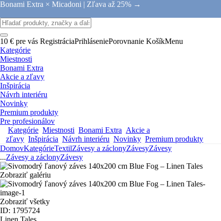
Bonami Extra × Micadoni |
Zľava až 25% →
10 € pre vás
Registrácia
Prihlásenie
Porovnanie
Košík
Menu
Kategórie
Miestnosti
Bonami Extra
Akcie a zľavy
Inšpirácia
Návrh interiéru
Novinky
Premium produkty
Pre profesionálov
Kategórie
Miestnosti
Bonami Extra
Akcie a
zľavy
Inšpirácia
Návrh interiéru
Novinky
Premium produkty
Domov
Kategórie
Textil
Závesy a záclony
Závesy
Závesy
...
Závesy a záclony
Závesy
Zobraziť galériu
Zobraziť všetky
ID: 1795724
Linen Tales