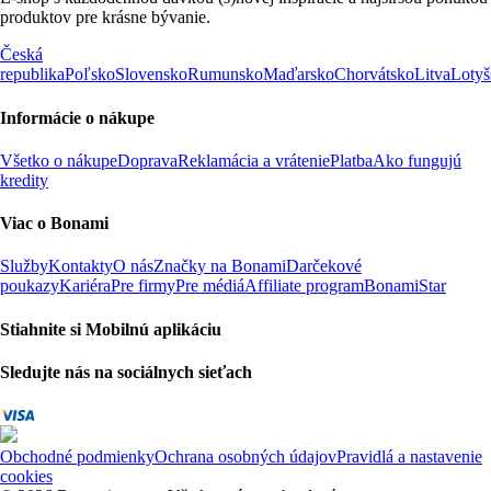
produktov pre krásne bývanie.
Česká
republika
Poľsko
Slovensko
Rumunsko
Maďarsko
Chorvátsko
Litva
Lotyš
Informácie o nákupe
Všetko o nákupe
Doprava
Reklamácia a vrátenie
Platba
Ako fungujú
kredity
Viac o Bonami
Služby
Kontakty
O nás
Značky na Bonami
Darčekové
poukazy
Kariéra
Pre firmy
Pre médiá
Affiliate program
BonamiStar
Stiahnite si Mobilnú aplikáciu
Sledujte nás na sociálnych sieťach
Obchodné podmienky
Ochrana osobných údajov
Pravidlá a nastavenie
cookies