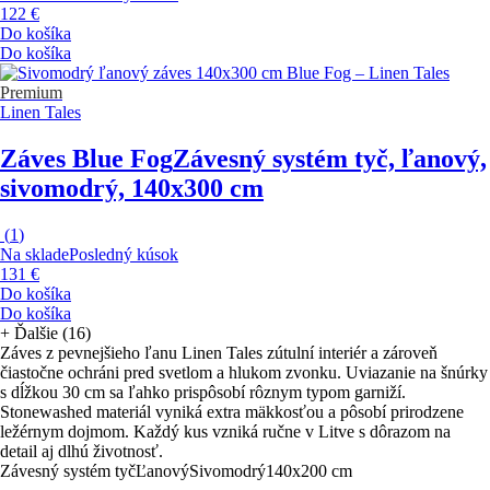
122 €
Do košíka
Do košíka
Premium
Linen Tales
Záves Blue Fog
Závesný systém tyč, ľanový,
sivomodrý, 140x300 cm
(
1
)
Na sklade
Posledný kúsok
131 €
Do košíka
Do košíka
+
Ďalšie (16)
Záves z pevnejšieho ľanu Linen Tales zútulní interiér a zároveň
čiastočne ochráni pred svetlom a hlukom zvonku. Uviazanie na šnúrky
s dĺžkou 30 cm sa ľahko prispôsobí rôznym typom garniží.
Stonewashed materiál vyniká extra mäkkosťou a pôsobí prirodzene
ležérnym dojmom. Každý kus vzniká ručne v Litve s dôrazom na
detail aj dlhú životnosť.
Závesný systém tyč
Ľanový
Sivomodrý
140x200 cm