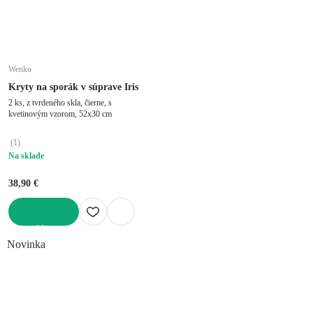
Wenko
Kryty na sporák v súprave Iris
2 ks, z tvrdeného skla, čierne, s
kvetinovým vzorom, 52x30 cm
(
1
)
Na sklade
38,90 €
DO KOŠÍKA
Novinka