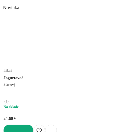
DO KOŠÍKA
Novinka
Lékué
Jogurtovač
Plastový
(
1
)
Na sklade
24,60 €