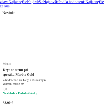
zľava
Najlacnejšie
Najdrahšie
Najnovšie
Podľa hodnotenia
Najlacnejšie
za kus
Novinka
Wenko
Kryt na stenu pri
sporáku Marble Gold
Z tvrdeného skla, biely, s abstraktným
vzorom, 50x56 cm
(
1
)
Na sklade
Posledné kúsky
33,90 €