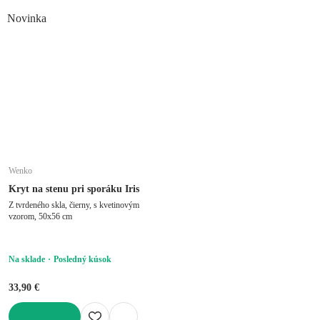
DO KOŠÍKA
Novinka
Wenko
Kryt na stenu pri sporáku Iris
Z tvrdeného skla, čierny, s kvetinovým
vzorom, 50x56 cm
Na sklade
Posledný kúsok
33,90 €