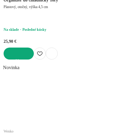
Organizér do chladničky Tory
Plastový, otočný, výška 4,5 cm
Na sklade
Posledné kúsky
25,90 €
DO KOŠÍKA
Novinka
Wenko