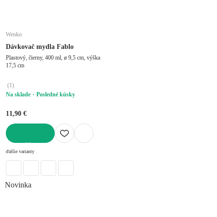
Wenko
Dávkovač mydla Fablo
Plastový, čierny, 400 ml, ø 9,5 cm, výška
17,5 cm
(
1
)
Na sklade
Posledné kúsky
11,90 €
DO KOŠÍKA
ďalšie varianty
Novinka