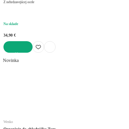
Z nehrdzavejúcej ocele
Na sklade
34,90 €
DO KOŠÍKA
Novinka
Wenko