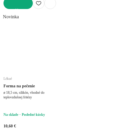
DO KOŠÍKA
Novinka
Lékué
Forma na pečenie
ø 18,5 cm, silikón, vhodné do
teplovzdušnej fritézy
Na sklade
Posledné kúsky
10,60 €