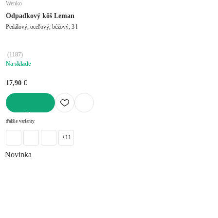
Wenko
Odpadkový kôš Leman
Pedálový, oceľový, béžový, 3 l
(
1187
)
Na sklade
17,90 €
DO KOŠÍKA
ďalšie varianty
+11
Novinka