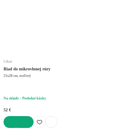
Lékué
Riad do mikrovlnnej rúry
21x28 cm, oceľový
Na sklade
Posledné kúsky
52 €
DO KOŠÍKA