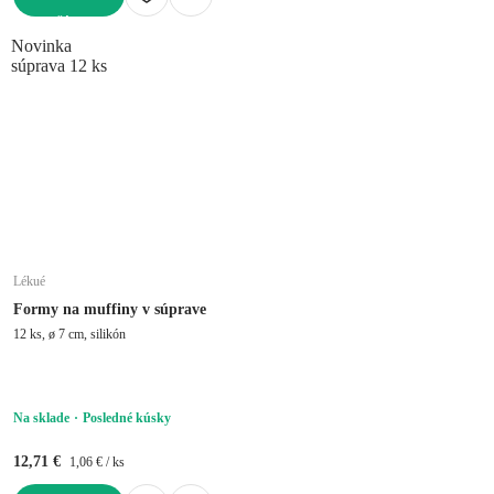
DO KOŠÍKA
Novinka
súprava 12 ks
Lékué
Formy na muffiny v súprave
12 ks, ø 7 cm, silikón
Na sklade
Posledné kúsky
12,71 €
1,06 € / ks