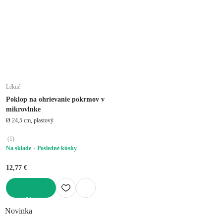
Lékué
Poklop na ohrievanie pokrmov v
mikrovlnke
Ø 24,5 cm, plastový
(
1
)
Na sklade
Posledné kúsky
12,77 €
DO KOŠÍKA
Novinka