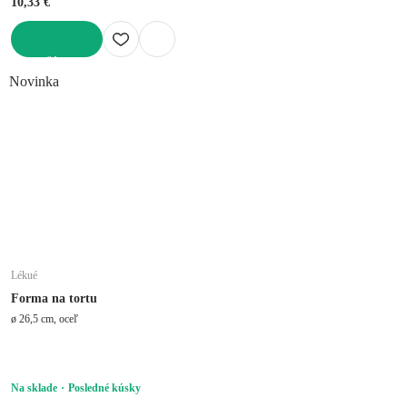
10,33 €
DO KOŠÍKA
Novinka
Lékué
Forma na tortu
ø 26,5 cm, oceľ
Na sklade
Posledné kúsky