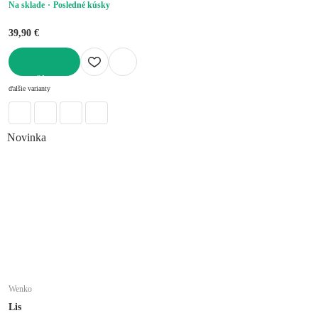
Na sklade
Posledné kúsky
39,90 €
DO KOŠÍKA
ďalšie varianty
Novinka
Wenko
Lis