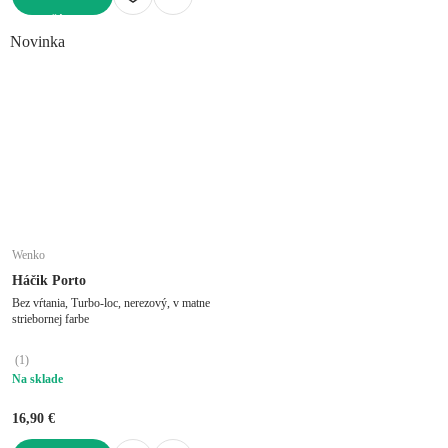
DO KOŠÍKA
Novinka
Wenko
Háčik Porto
Bez vŕtania, Turbo-loc, nerezový, v matne
striebornej farbe
(
1
)
Na sklade
16,90 €