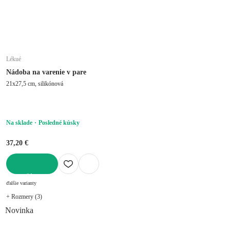
Lékué
Nádoba na varenie v pare
21x27,5 cm, silikónová
Na sklade
Posledné kúsky
37,20 €
DO KOŠÍKA
ďalšie varianty
+ Rozmery (3)
Novinka