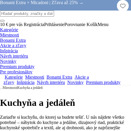
Bonami Extra × Micadoni |
Zľava až 25% →
10 € pre vás
Registrácia
Prihlásenie
Porovnanie
Košík
Menu
Kategórie
Miestnosti
Bonami Extra
Akcie a zľavy
Inšpirácia
Návrh interiéru
Novinky
Premium produkty
Pre profesionálov
Kategórie
Miestnosti
Bonami Extra
Akcie a
zľavy
Inšpirácia
Návrh interiéru
Novinky
Premium produkty
...
Miestnosti
Kuchyňa a jedáleň
Kuchyňa a jedáleň
Zariaďte si kuchyňu, do ktorej sa budete tešiť. U nás nájdete všetko
potrebné – nábytok do kuchyne a jedálne, dizajnový riad, praktické
kuchynské spotrebiče a textil, ale aj drobnosti, ako je najrôznejšie