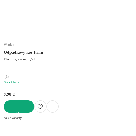
Wenko
Odpadkový kôš Frini
Plastový, čierny, 1,5 l
(
1
)
Na sklade
9,90 €
DO KOŠÍKA
ďalšie varianty