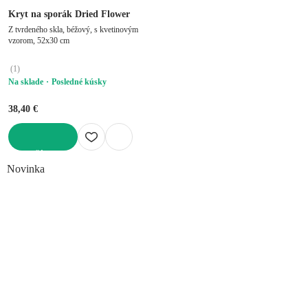
Kryt na sporák Dried Flower
Z tvrdeného skla, béžový, s kvetinovým
vzorom, 52x30 cm
(
1
)
Na sklade
Posledné kúsky
38,40 €
DO KOŠÍKA
Novinka