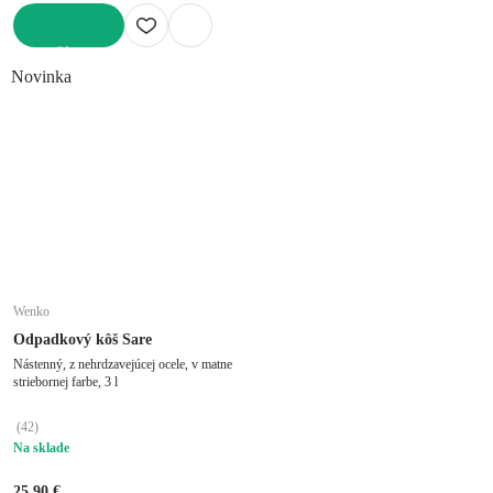
DO KOŠÍKA
Novinka
Wenko
Odpadkový kôš Sare
Nástenný, z nehrdzavejúcej ocele, v matne
striebornej farbe, 3 l
(
42
)
Na sklade
25,90 €