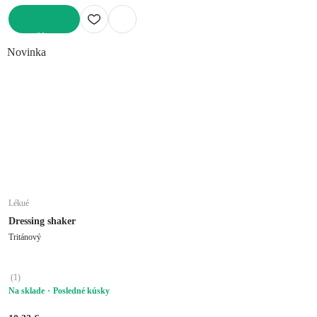
DO KOŠÍKA
Novinka
Lékué
Dressing shaker
Tritánový
(
1
)
Na sklade
Posledné kúsky