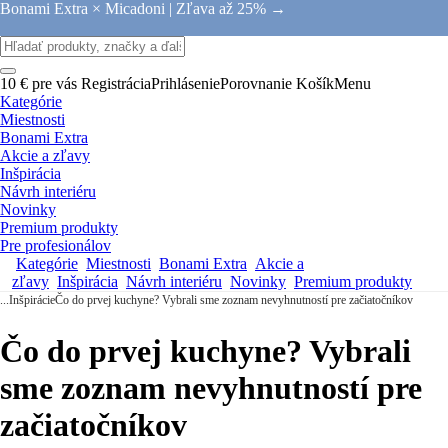
Bonami Extra × Micadoni |
Zľava až 25% →
10 € pre vás
Registrácia
Prihlásenie
Porovnanie
Košík
Menu
Kategórie
Miestnosti
Bonami Extra
Akcie a zľavy
Inšpirácia
Návrh interiéru
Novinky
Premium produkty
Pre profesionálov
Kategórie
Miestnosti
Bonami Extra
Akcie a
zľavy
Inšpirácia
Návrh interiéru
Novinky
Premium produkty
...
Inšpirácie
Čo do prvej kuchyne? Vybrali sme zoznam nevyhnutností pre začiatočníkov
Čo do prvej kuchyne? Vybrali
sme zoznam nevyhnutností pre
začiatočníkov