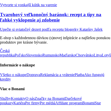
Vytvorte si vonkajší kútik na varenie
Tvarohový veľkonočný baránok: recept a tipy na
ľahké vyklopenie aj zdobenie
Upečte si sviatočný dezert podľa receptu blogerky Kataríny Jašek
E-shop s každodennou dávkou (s)novej inšpirácie a najširšou ponukou
produktov pre krásne bývanie.
Česká
republika
Poľsko
Slovensko
Rumunsko
Maďarsko
Chorvátsko
Litva
Lotyš
Informácie o nákupe
Všetko o nákupe
Doprava
Reklamácia a vrátenie
Platba
Ako fungujú
kredity
Viac o Bonami
Služby
Kontakty
O nás
Značky na Bonami
Darčekové
poukazy
Kariéra
Pre firmy
Pre médiá
Affiliate program
BonamiStar