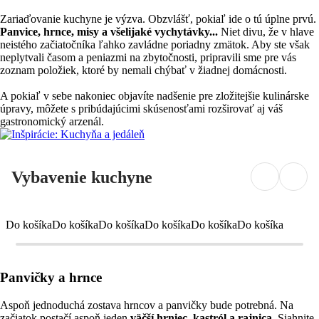
Zariaďovanie kuchyne je výzva. Obzvlášť, pokiaľ ide o tú úplne prvú.
Panvice, hrnce, misy a všelijaké vychytávky...
Niet divu, že v hlave
neistého začiatočníka ľahko zavládne poriadny zmätok. Aby ste však
neplytvali časom a peniazmi na zbytočnosti, pripravili sme pre vás
zoznam položiek, ktoré by nemali chýbať v žiadnej domácnosti.
A pokiaľ v sebe nakoniec objavíte nadšenie pre zložitejšie kulinárske
úpravy, môžete s pribúdajúcimi skúsenosťami rozširovať aj váš
gastronomický arzenál.
Vybavenie kuchyne
Do košíka
Do košíka
Do košíka
Do košíka
Do košíka
Do košíka
Panvičky a hrnce
Aspoň jednoduchá zostava hrncov a panvičky bude potrebná. Na
začiatok postačí aspoň jeden
väčší hrniec, kastról a rajnica
. Siahnite