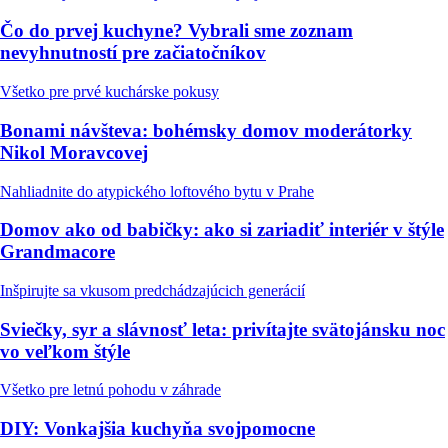
Čo do prvej kuchyne? Vybrali sme zoznam
nevyhnutností pre začiatočníkov
Všetko pre prvé kuchárske pokusy
Bonami návšteva: bohémsky domov moderátorky
Nikol Moravcovej
Nahliadnite do atypického loftového bytu v Prahe
Domov ako od babičky: ako si zariadiť interiér v štýle
Grandmacore
Inšpirujte sa vkusom predchádzajúcich generácií
Sviečky, syr a slávnosť leta: privítajte svätojánsku noc
vo veľkom štýle
Všetko pre letnú pohodu v záhrade
DIY: Vonkajšia kuchyňa svojpomocne