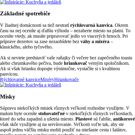
Základné spotrebiče
V žiadnej domácnosti sa tiež nestratí
rýchlovarná kanvica
. Okrem
času na nej oceníte aj ďalšiu výhodu –⁠ nezaberie miesto na platni. To
oceníte vtedy, ak musíte pripravovať jedlo vo viacerých hrnoch. Pri
príprave dezertov sa zase nezaobídete bez
váhy a mixéra
–⁠
klasického, alebo tyčového.
Ak si neviete predstaviť vaše raňajky či večere bez zapečeného toastu
alebo chrumkavého pečiva, bude
hriankovač
verným spoločníkom.
Ak si však hrianku doprajte výnimočne, vystačíte si s kvalitnou
panvicou.
Rýchlovarné kanvice
Mixéry
Hriankovače
Misky
Súpravu niekoľkých misiek rôznych veľkostí rozhodne využijete. V
malom byte oceníte
stohovateľné
v niekoľkých rôznych veľkostiach,
ktoré do seba zapadnú a ušetria miesto.
Plastové
sú ľahšie,
antikorové
však skôr využijete aj na servírovanie. Veľkosti voľte tak, aby ste
aspoň jednu väčšiu misku mohli použiť na miešanie cesta i šalátov,