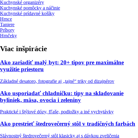
Kuchynské organizéry
Kuchynské pomôcky a náčinie
Kuchynské prídavné košíky
Hrnce
Taniere
Príbory
Hrnčeky
Viac inšpirácie
Ako zariadiť malý byt: 20+ tipov pre maximálne
využitie priestoru
Základné desatoro, fotografie aj „tajné“ triky od dizajnérov
Ako usporiadať chladničku: tipy na skladovanie
byliniek, mäsa, ovocia i zeleniny
Praktické i štýlové dózy, fľaše, podložky a iné vychytávky
Ako prestrieť štedrovečerný stôl v tradičných farbách
Slávnostný štedrovečerný stôl klasicky aj s dávkou zveličenia