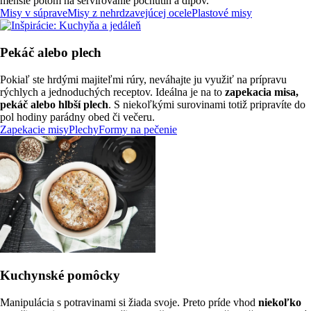
menšie potom na servírovanie pochutín a dipov.
Misy v súprave
Misy z nehrdzavejúcej ocele
Plastové misy
Pekáč alebo plech
Pokiaľ ste hrdými majiteľmi rúry, neváhajte ju využiť na prípravu
rýchlych a jednoduchých receptov. Ideálna je na to
zapekacia misa,
pekáč alebo hlbší plech
. S niekoľkými surovinami totiž pripravíte do
pol hodiny parádny obed či večeru.
Zapekacie misy
Plechy
Formy na pečenie
Kuchynské pomôcky
Manipulácia s potravinami si žiada svoje. Preto príde vhod
niekoľko