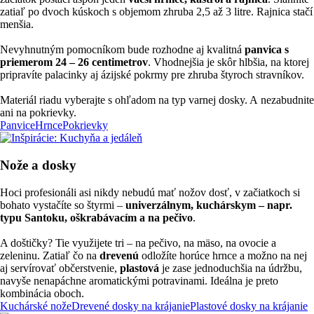
zatiaľ po dvoch kúskoch s objemom zhruba 2,5 až 3 litre. Rajnica stačí
menšia.
Nevyhnutným pomocníkom bude rozhodne aj kvalitná
panvica s
priemerom 24 –⁠ 26 centimetrov
. Vhodnejšia je skôr hlbšia, na ktorej
pripravíte palacinky aj ázijské pokrmy pre zhruba štyroch stravníkov.
Materiál riadu vyberajte s ohľadom na typ varnej dosky. A nezabudnite
ani na pokrievky.
Panvice
Hrnce
Pokrievky
Nože a dosky
Hoci profesionáli asi nikdy nebudú mať nožov dosť, v začiatkoch si
bohato vystačíte so štyrmi –⁠
univerzálnym, kuchárskym –⁠ napr.
typu Santoku, oškrabávacím a na pečivo
.
A doštičky? Tie využijete tri – na pečivo, na mäso, na ovocie a
zeleninu. Zatiaľ čo na
drevenú
odložíte horúce hrnce a možno na nej
aj servírovať občerstvenie,
plastová
je zase jednoduchšia na údržbu,
navyše nenapáchne aromatickými potravinami. Ideálna je preto
kombinácia oboch.
Kuchárské nože
Drevené dosky na krájanie
Plastové dosky na krájanie