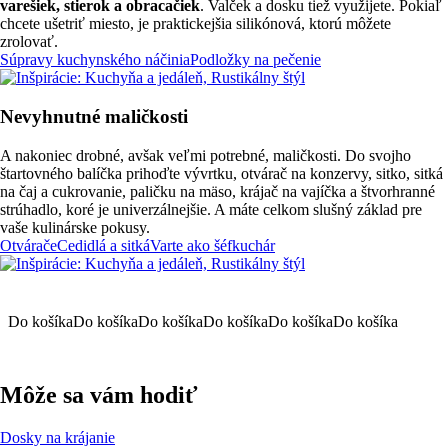
varešiek, stierok a obracačiek
. Valček a dosku tiež využijete. Pokiaľ
chcete ušetriť miesto, je praktickejšia silikónová, ktorú môžete
zrolovať.
Súpravy kuchynského náčinia
Podložky na pečenie
Nevyhnutné maličkosti
A nakoniec drobné, avšak veľmi potrebné, maličkosti. Do svojho
štartovného balíčka prihoďte vývrtku, otvárač na konzervy, sitko, sitká
na čaj a cukrovanie, paličku na mäso, krájač na vajíčka a štvorhranné
strúhadlo, koré je univerzálnejšie. A máte celkom slušný základ pre
vaše kulinárske pokusy.
Otvárače
Cedidlá a sitká
Varte ako šéfkuchár
Do košíka
Do košíka
Do košíka
Do košíka
Do košíka
Do košíka
Môže sa vám hodiť
Dosky na krájanie